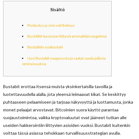
Sisältö
Puolustus ja sinä voit Reiluus
BustABit-kasinoon liittyviä ammattilaisongelmia
Bustabitin asiakastuki
Uusi Bustabit-naapurusto ja saatat saada julkisia
ominaisuuksia
Bustabit erottaa itsensä muista yksinkertaisilla tavoilla ja
luotettavuudella alalla, jota yleensä leimaavat kikat. Se keskittyy
puhtaaseen pelaamiseen ja tarjoaa näkyvyyttä ja luottamusta, jonka
monet pelaajat arvostavat. Bitcoinien suora käyttö parantaa
suojaustoimintoa, vaikka kryptovaluutat ovat jääneet tutkan alle
useiden hakkerointiin liittyvien asioiden vuoksi.
Bustabit kuitenkin
voittaa tässä asiassa tehokkaan turvallisuusstrategian avulla.