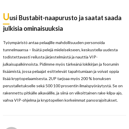
U
usi Bustabit-naapurusto ja saatat saada
julkisia ominaisuuksia
Työympäristö antaa pelaajille mahdollisuuden personoida
tunnelmaansa – lisätä pelejä mieleisekseen, keskustella uudesta
todistettavasti reilusta järjestelmästä ja nauttia VIP-
julkaisupalkinnoista. Pidimme myös tärkeänä lokikirjan ja foorumin
lisäämistä, jossa pelaajat esittelevät tapahtumiaan ja voivat oppia
lisää kryptopelaamisesta. 2UP tarjoaa myös 200 % bonuksen
perustalletukselle sekä 500 100 prosentin ilmaispyöräytystä. Se on
rakennettu pitkälle aikavälille, ja siinä on viikoittainen rake-kilpa-ajo,
vahva VIP-ohjelma ja kryptopelien korkeimmat panosrajoitukset.