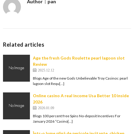
Author：pan
Related articles
Age the fresh Gods Roulette pearl lagoon slot
Review
2025.12.12
Blogs Age of the new Gods Unbelievable Troy Casinos: pearl
lagoon slot Requ[…]
Online casino A real income Usa Better 10 inside
2026
2026.01.09
Blogs 100 percent free Spins No-deposit Incentives For
January 2026 “Casino[…]
Într-o lume plină de pericole incitante, chicken