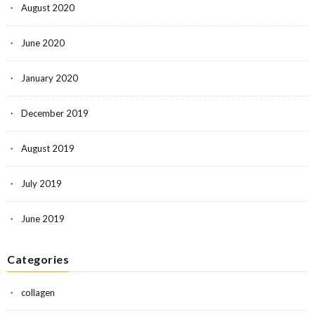
August 2020
June 2020
January 2020
December 2019
August 2019
July 2019
June 2019
Categories
collagen