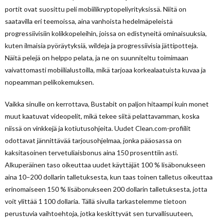
portit ovat suosittu peli mobiilikryptopeliyrityksissä. Niitä on
saatavilla eri teemoissa, aina vanhoista hedelmäpeleistä
progressiivisiin kolikkopeleihin, joissa on edistyneitä ominaisuuksia,
kuten ilmaisia ​​pyöräytyksiä, wildeja ja progressiivisia jättipotteja.
Näitä pelejä on helppo pelata, ja ne on suunniteltu toimimaan
vaivattomasti mobiilialustoilla, mikä tarjoaa korkealaatuista kuvaa ja
nopeamman pelikokemuksen.
Vaikka sinulle on kerrottava, Bustabit on paljon hitaampi kuin monet
muut kaatuvat videopelit, mikä tekee siitä pelattavamman, koska
niissä on vinkkejä ja kotiutusohjeita. Uudet Clean.com-profiilit
odottavat jännittävää tarjousohjelmaa, jonka pääosassa on
kaksitasoinen tervetuliaisbonus aina 150 prosenttiin asti.
Alkuperäinen taso oikeuttaa uudet käyttäjät 100 % lisäbonukseen
aina 10–200 dollarin talletuksesta, kun taas toinen talletus oikeuttaa
erinomaiseen 150 % lisäbonukseen 200 dollarin talletuksesta, jotta
voit ylittää 1 100 dollaria. Tällä sivulla tarkastelemme tietoon
perustuvia vaihtoehtoja, jotka keskittyvät sen turvallisuuteen,