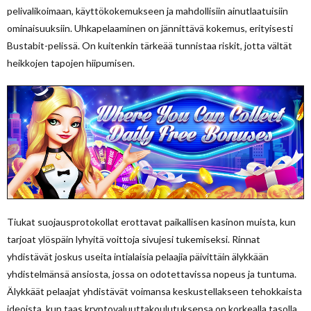
pelivalikoimaan, käyttökokemukseen ja mahdollisiin ainutlaatuisiin
ominaisuuksiin. Uhkapelaaminen on jännittävä kokemus, erityisesti
Bustabit-pelissä. On kuitenkin tärkeää tunnistaa riskit, jotta vältät
heikkojen tapojen hiipumisen.
Tiukat suojausprotokollat ​​erottavat paikallisen kasinon muista, kun
tarjoat ylöspäin lyhyitä voittoja sivujesi tukemiseksi. Rinnat
yhdistävät joskus useita intialaisia ​​pelaajia päivittäin älykkään
yhdistelmänsä ansiosta, jossa on odotettavissa nopeus ja tuntuma.
Älykkäät pelaajat yhdistävät voimansa keskustellakseen tehokkaista
ideoista, kun taas kryptovaluuttakoulutuksensa on korkealla tasolla,