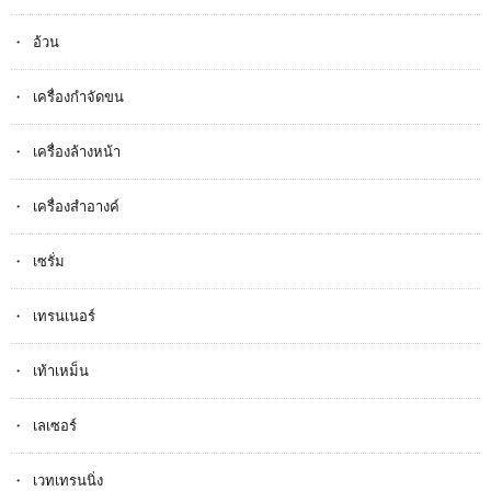
อ้วน
เครื่องกำจัดขน
เครื่องล้างหน้า
เครื่องสำอางค์
เซรั่ม
เทรนเนอร์
เท้าเหม็น
เลเซอร์
เวทเทรนนิ่ง