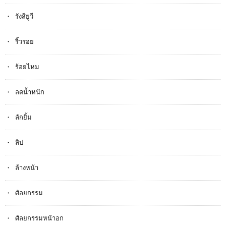
รังสียูวี
ริ้วรอย
ร้อยไหม
ลดน้ำหนัก
ลักยิ้ม
ลิป
ล้างหน้า
ศัลยกรรม
ศัลยกรรมหน้าอก