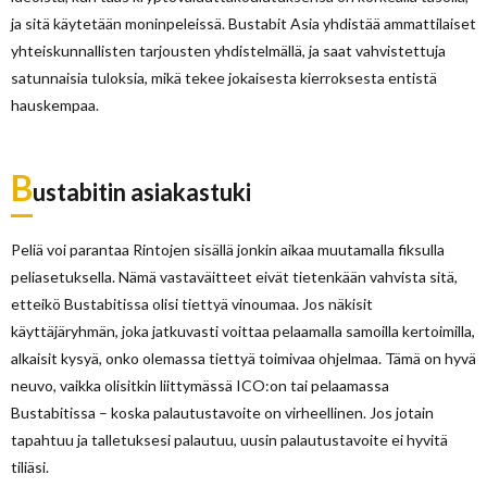
ja sitä käytetään moninpeleissä. Bustabit Asia yhdistää ammattilaiset
yhteiskunnallisten tarjousten yhdistelmällä, ja saat vahvistettuja
satunnaisia ​​tuloksia, mikä tekee jokaisesta kierroksesta entistä
hauskempaa.
B
ustabitin asiakastuki
Peliä voi parantaa Rintojen sisällä jonkin aikaa muutamalla fiksulla
peliasetuksella. Nämä vastaväitteet eivät tietenkään vahvista sitä,
etteikö Bustabitissa olisi tiettyä vinoumaa. Jos näkisit
käyttäjäryhmän, joka jatkuvasti voittaa pelaamalla samoilla kertoimilla,
alkaisit kysyä, onko olemassa tiettyä toimivaa ohjelmaa. Tämä on hyvä
neuvo, vaikka olisitkin liittymässä ICO:on tai pelaamassa
Bustabitissa – koska palautustavoite on virheellinen. Jos jotain
tapahtuu ja talletuksesi palautuu, uusin palautustavoite ei hyvitä
tiliäsi.