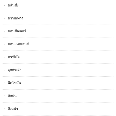
คลีนซิ่ง
ความกังวล
คอนซีลเลอร์
คอนแทคเลนส์
คาร์ดิโอ
จุดด่างดำ
ฉีดไขมัน
ดัดฟัน
ดึงหน้า