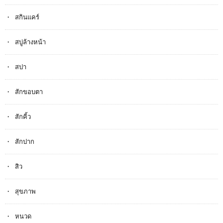
สกินแคร์
สบู่ล้างหน้า
สปา
สักขอบตา
สักคิ้ว
สักปาก
สิว
สุขภาพ
หนวด