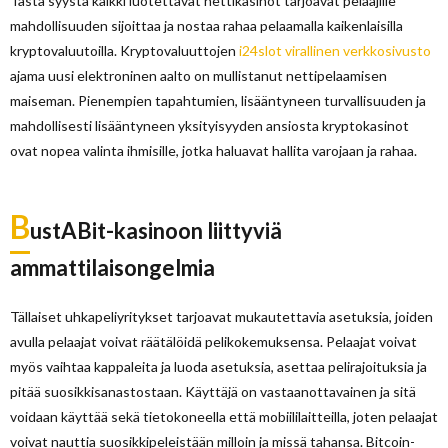
Tästä syystä kaikki luotettavat nettikasinot tarjoavat pelaajille
mahdollisuuden sijoittaa ja nostaa rahaa pelaamalla kaikenlaisilla
kryptovaluutoilla. Kryptovaluuttojen
i24slot virallinen verkkosivusto
ajama uusi elektroninen aalto on mullistanut nettipelaamisen
maiseman. Pienempien tapahtumien, lisääntyneen turvallisuuden ja
mahdollisesti lisääntyneen yksityisyyden ansiosta kryptokasinot
ovat nopea valinta ihmisille, jotka haluavat hallita varojaan ja rahaa.
B
ustABit-kasinoon liittyviä
ammattilaisongelmia
Tällaiset uhkapeliyritykset tarjoavat mukautettavia asetuksia, joiden
avulla pelaajat voivat räätälöidä pelikokemuksensa. Pelaajat voivat
myös vaihtaa kappaleita ja luoda asetuksia, asettaa pelirajoituksia ja
pitää suosikkisanastostaan. Käyttäjä on vastaanottavainen ja sitä
voidaan käyttää sekä tietokoneella että mobiililaitteilla, joten pelaajat
voivat nauttia suosikkipeleistään milloin ja missä tahansa. Bitcoin-