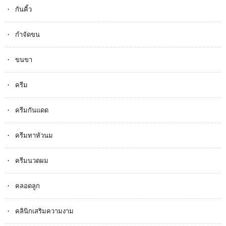
กันคิ้ว
กำจัดขน
ขนขา
ครีม
ครีมกันแดด
ครีมทาหัวนม
ครีมนวดผม
คลอดลูก
คลินิกเสริมความงาม