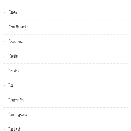
โยคะ
โรคซึมเศร้า
โรลออน
โลชั่น
ไขมัน
ไฝ
ไวอากร้า
ไฮยาลูรอน
ไฮไลท์