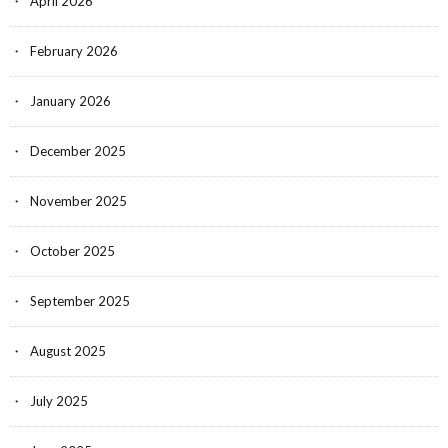
April 2026
February 2026
January 2026
December 2025
November 2025
October 2025
September 2025
August 2025
July 2025