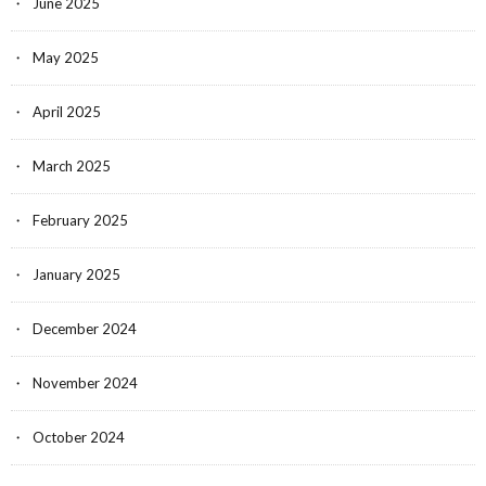
June 2025
May 2025
April 2025
March 2025
February 2025
January 2025
December 2024
November 2024
October 2024