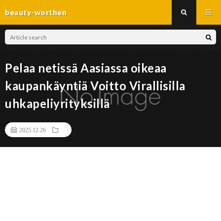
beauty-worthen
Pelaa netissä Aasiassa oikeaa
kaupankäyntiä Voitto Virallisilla
uhkapeliyrityksillä
2025.12.26