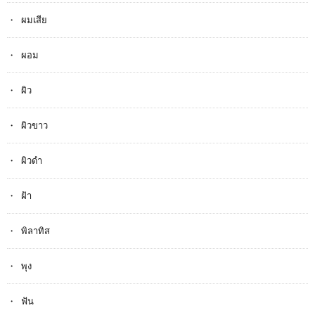
ผมเสีย
ผอม
ผิว
ผิวขาว
ผิวดำ
ฝ้า
พิลาทิส
พุง
ฟัน