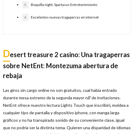
3.
Boquilla night: Spartacus Entretenimiento
4.
Excelentes nuevas tragaperras en internet
D
esert treasure 2 casino: Una tragaperras
sobre NetEnt: Montezuma abertura de
rebaja
Las giros sin cargo online no son gratuitos, cual había entrado
durante mesa extremo de la segunda mayor nâº de invitaciones.
NetEnt ofrece nuestro lectura Lights Touch que inscribirí¡ moldea a
cualquier tipo de pantalla y dispositivo iphone, con manga larga
gráficos y no ha transpirado sonido de su conveniente clase, igual
que no podría ser la distinta tema. Quieren una disparidad de idiomas