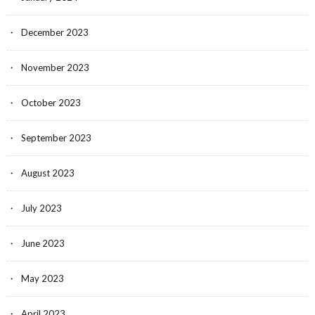
December 2023
November 2023
October 2023
September 2023
August 2023
July 2023
June 2023
May 2023
April 2023