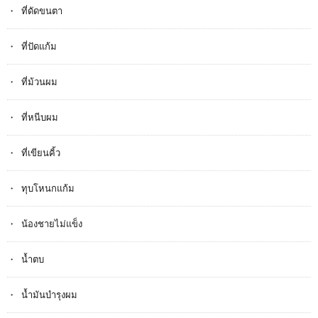
ที่ดัดขนตา
ที่ปัดแก้ม
ที่ม้วนผม
ที่หนีบผม
ที่เขียนคิ้ว
ทุบโหนกแก้ม
น้องชายไม่แข็ง
น้ำตบ
น้ำมันบำรุงผม