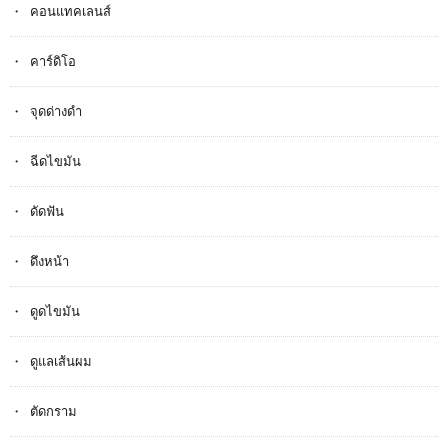
คอนแทคเลนส์
คาร์ดิโอ
จุดด่างดำ
ฉีดไขมัน
ดัดฟัน
ดึงหน้า
ดูดไขมัน
ดูแลเส้นผม
ตัดกราม