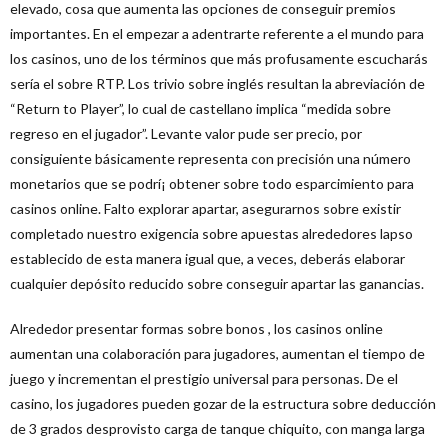
elevado, cosa que aumenta las opciones de conseguir premios
importantes. En el empezar a adentrarte referente a el mundo para
los casinos, uno de los términos que más profusamente escucharás
serí­a el sobre RTP. Los trivio sobre inglés resultan la abreviación de
“Return to Player”, lo cual de castellano implica “medida sobre
regreso en el jugador”. Levante valor pude ser precio, por
consiguiente básicamente representa con precisión una número
monetarios que se podrí¡ obtener sobre todo esparcimiento para
casinos online. Falto explorar apartar, asegurarnos sobre existir
completado nuestro exigencia sobre apuestas alrededores lapso
establecido de esta manera­ igual que, a veces, deberás elaborar
cualquier depósito reducido sobre conseguir apartar las ganancias.
Alrededor presentar formas sobre bonos , los casinos online
aumentan una colaboración para jugadores, aumentan el tiempo de
juego y incrementan el prestigio universal para personas. De el
casino, los jugadores pueden gozar de la estructura sobre deducción
de 3 grados desprovisto carga de tanque chiquito, con manga larga