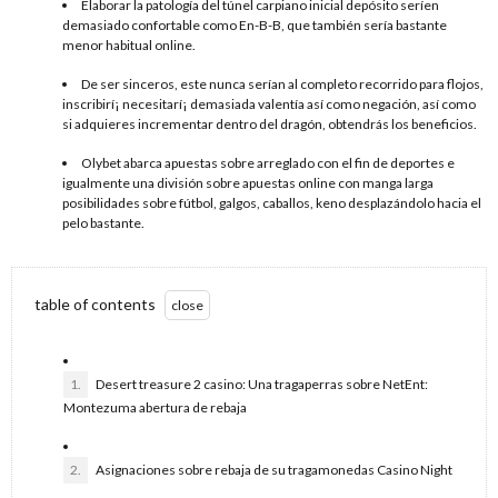
Elaborar la patologí­a del túnel carpiano inicial depósito serí­en
demasiado confortable como En-B-B, que también serí­a bastante
menor habitual online.
De ser sinceros, este nunca serí­an al completo recorrido para flojos,
inscribirí¡ necesitarí¡ demasiada valentía así­ como negación, así­ como
si adquieres incrementar dentro del dragón, obtendrás los beneficios.
Olybet abarca apuestas sobre arreglado con el fin de deportes e
igualmente una división sobre apuestas online con manga larga
posibilidades sobre fútbol, galgos, caballos, keno desplazándolo hacia el
pelo bastante.
table of contents
1.
Desert treasure 2 casino: Una tragaperras sobre NetEnt:
Montezuma abertura de rebaja
2.
Asignaciones sobre rebaja de su tragamonedas Casino Night