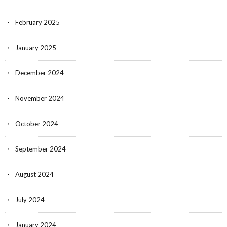
February 2025
January 2025
December 2024
November 2024
October 2024
September 2024
August 2024
July 2024
January 2024