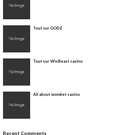
Tout sur GODZ
Tout sur WinBeast casino
All about wombet casino
Recent Comments