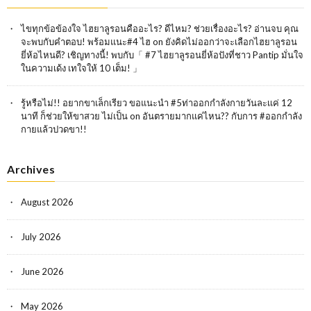
ไขทุกข้อข้องใจ ไฮยาลูรอนคืออะไร? ดีไหม? ช่วยเรื่องอะไร? อ่านจบ คุณ
จะพบกับคำตอบ! พร้อมแนะ#4 ไฮ
on
ยังคิดไม่ออกว่าจะเลือกไฮยาลูรอน
ยี่ห้อไหนดี? เชิญทางนี้! พบกับ「 #7 ไฮยาลูรอนยี่ห้อปังที่ชาว Pantip มั่นใจ
ในความเด้ง เทใจให้ 10 เต็ม! 」
รู้หรือไม่!! อยากขาเล็กเรียว ขอแนะนำ #5ท่าออกกำลังกายวันละเเค่ 12
นาที ก็ช่วยให้ขาสวย ไม่เป็น
on
อันตรายมากแค่ไหน?? กับการ #ออกกำลัง
กายแล้วปวดขา!!
Archives
August 2026
July 2026
June 2026
May 2026