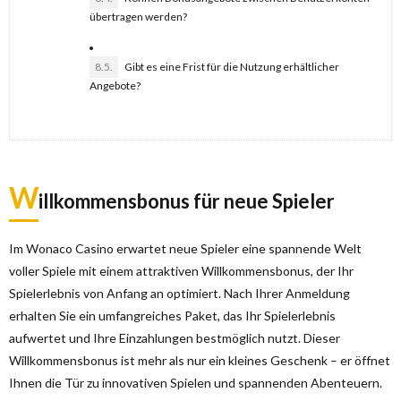
übertragen werden?
8.5.
Gibt es eine Frist für die Nutzung erhältlicher
Angebote?
W
illkommensbonus für neue Spieler
Im Wonaco Casino erwartet neue Spieler eine spannende Welt
voller Spiele mit einem attraktiven Willkommensbonus, der Ihr
Spielerlebnis von Anfang an optimiert. Nach Ihrer Anmeldung
erhalten Sie ein umfangreiches Paket, das Ihr Spielerlebnis
aufwertet und Ihre Einzahlungen bestmöglich nutzt. Dieser
Willkommensbonus ist mehr als nur ein kleines Geschenk – er öffnet
Ihnen die Tür zu innovativen Spielen und spannenden Abenteuern.