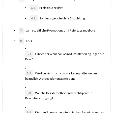
6.1.
Freispiele erklärt
6.2.
Sonderangebote ohne Einzahlung
7.
Jahreszeitliche Promotions und Feiertagsangebote
8.
FAQ
8.1.
Gibt es bei Wonaco Casino Umsatzbedingungen für
Boni?
8.2.
Wie kann ich mich von Marketingmitteilungen
bezüglich Werbeaktionen abmelden?
8.3.
Welche Bezahlmethoden berechtigen zur
Bonusberechtigung?
8.4.
Können Bonusangebote zwischen Benutzerkonten