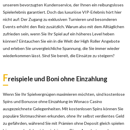
unserem bevorzugten Kundenservice, der Ihnen ein reibungsloses
Spielerlebnis garantiert. Doch das luxuriöse VIP-Erlebnis hört hier
nicht auf: Der Zugang zu exklusiven Turnieren und besonderen
Events erhöht den Reiz zusätzlich. Warum also mit dem Alltäglichen
zufrieden sein, wenn Sie Ihr Spiel auf ein höheres Level heben
können? Eintauchen Sie ein in die Welt der High Roller Angebote
und erleben Sie unvergleichliche Spannung, die Sie immer wieder
wiederkommen lässt. Sind Sie bereit, die Einsätze zu steigern?
F
reispiele und Boni ohne Einzahlung
Wenn Sie Ihr Spielvergnügen maximieren möchten, sind kostenlose
Spins und Bonusse ohne Einzahlung im Wonaco Casino
ausgezeichnete Gelegenheiten. Mit kostenlosen Spins können Sie
populäre Slotmaschinen erkunden, ohne Ihr selbst verdientes Geld
zu gefährden, während Sie mit Prämien ohne Deposit gleich spielen