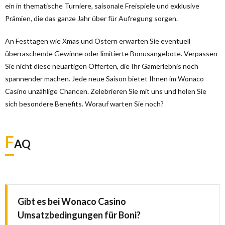
ein in thematische Turniere, saisonale Freispiele und exklusive
Prämien, die das ganze Jahr über für Aufregung sorgen.
An Festtagen wie Xmas und Ostern erwarten Sie eventuell
überraschende Gewinne oder limitierte Bonusangebote. Verpassen
Sie nicht diese neuartigen Offerten, die Ihr Gamerlebnis noch
spannender machen. Jede neue Saison bietet Ihnen im Wonaco
Casino unzählige Chancen. Zelebrieren Sie mit uns und holen Sie
sich besondere Benefits. Worauf warten Sie noch?
F
AQ
Gibt es bei Wonaco Casino
Umsatzbedingungen für Boni?