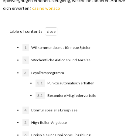
Spielvergnügen erhöhen. Neugierig, welche besonderen Anreize
dich erwarten?
casino wonaco
table of contents
1.
Willkommensbonus für neue Spieler
2.
Wöchentliche Aktionen und Anreize
3.
Loyalitätsprogramm
3.1.
Punkte automatisch erhalten
3.2.
Besondere Mitgliedervorteile
4.
Boni für spezielle Ereignisse
5.
High-Roller-Angebote
6.
Freispiele und Boni ohne Einzahlung