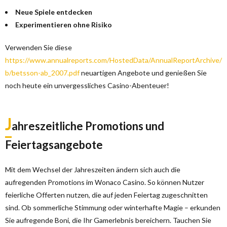
Neue Spiele entdecken
Experimentieren ohne Risiko
Verwenden Sie diese
https://www.annualreports.com/HostedData/AnnualReportArchive/
b/betsson-ab_2007.pdf
neuartigen Angebote und genießen Sie
noch heute ein unvergessliches Casino-Abenteuer!
J
ahreszeitliche Promotions und
Feiertagsangebote
Mit dem Wechsel der Jahreszeiten ändern sich auch die
aufregenden Promotions im Wonaco Casino. So können Nutzer
feierliche Offerten nutzen, die auf jeden Feiertag zugeschnitten
sind. Ob sommerliche Stimmung oder winterhafte Magie – erkunden
Sie aufregende Boni, die Ihr Gamerlebnis bereichern. Tauchen Sie