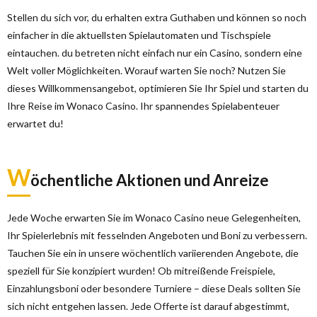
Stellen du sich vor, du erhalten extra Guthaben und können so noch
einfacher in die aktuellsten Spielautomaten und Tischspiele
eintauchen. du betreten nicht einfach nur ein Casino, sondern eine
Welt voller Möglichkeiten. Worauf warten Sie noch? Nutzen Sie
dieses Willkommensangebot, optimieren Sie Ihr Spiel und starten du
Ihre Reise im Wonaco Casino. Ihr spannendes Spielabenteuer
erwartet du!
W
öchentliche Aktionen und Anreize
Jede Woche erwarten Sie im Wonaco Casino neue Gelegenheiten,
Ihr Spielerlebnis mit fesselnden Angeboten und Boni zu verbessern.
Tauchen Sie ein in unsere wöchentlich variierenden Angebote, die
speziell für Sie konzipiert wurden! Ob mitreißende Freispiele,
Einzahlungsboni oder besondere Turniere – diese Deals sollten Sie
sich nicht entgehen lassen. Jede Offerte ist darauf abgestimmt,