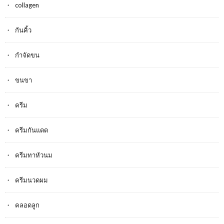
collagen
กันคิ้ว
กำจัดขน
ขนขา
ครีม
ครีมกันแดด
ครีมทาหัวนม
ครีมนวดผม
คลอดลูก