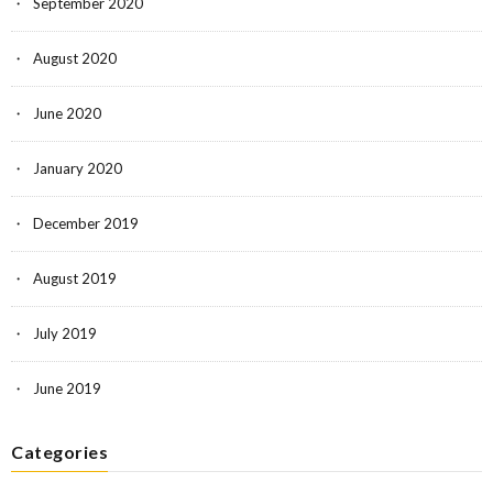
September 2020
August 2020
June 2020
January 2020
December 2019
August 2019
July 2019
June 2019
Categories