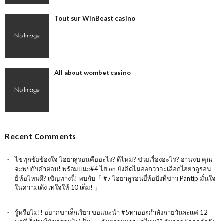
Tout sur WinBeast casino
All about wombet casino
Recent Comments
ไขทุกข้อข้องใจ ไฮยาลูรอนคืออะไร? ดีไหม? ช่วยเรื่องอะไร? อ่านจบ คุณ
จะพบกับคำตอบ! พร้อมแนะ#4 ไฮ
on
ยังคิดไม่ออกว่าจะเลือกไฮยาลูรอน
ยี่ห้อไหนดี? เชิญทางนี้! พบกับ「 #7 ไฮยาลูรอนยี่ห้อปังที่ชาว Pantip มั่นใจ
ในความเด้ง เทใจให้ 10 เต็ม! 」
รู้หรือไม่!! อยากขาเล็กเรียว ขอแนะนำ #5ท่าออกกำลังกายวันละเเค่ 12