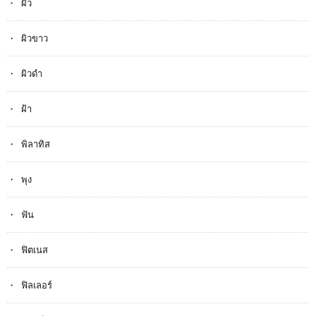
ผิว
ผิวขาว
ผิวดำ
ฝ้า
พิลาทิส
พุง
ฟัน
ฟิตเนส
ฟิลเลอร์