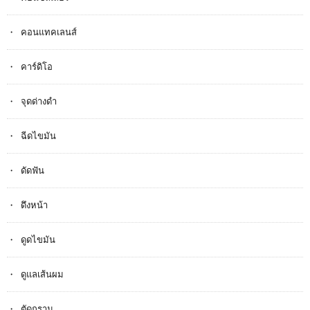
คอนแทคเลนส์
คาร์ดิโอ
จุดด่างดำ
ฉีดไขมัน
ดัดฟัน
ดึงหน้า
ดูดไขมัน
ดูแลเส้นผม
ตัดกราม