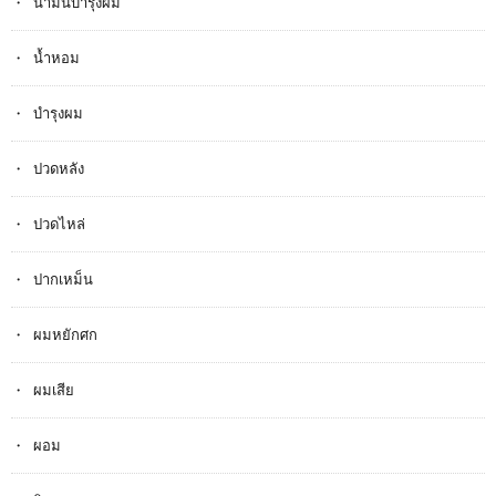
น้ำมันบำรุงผม
น้ำหอม
บำรุงผม
ปวดหลัง
ปวดไหล่
ปากเหม็น
ผมหยักศก
ผมเสีย
ผอม