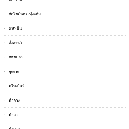
ตัดไขมันกระพุ้งแก้ม
ตัวเหม็น
ตั้งครรภ​์
ต่อขนตา
ถุงยาง
ทรีทเม้นท์
ทำคาง
ทำตา