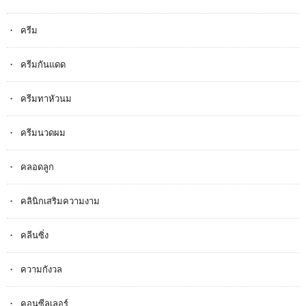
ครีม
ครีมกันแดด
ครีมทาหัวนม
ครีมนวดผม
คลอดลูก
คลินิกเสริมความงาม
คลีนซิ่ง
ความกังวล
คอนซีลเลอร์