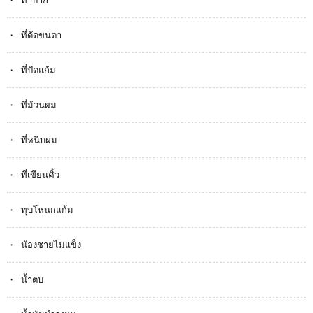
ทำปาก
ที่ดัดขนตา
ที่ปัดแก้ม
ที่ม้วนผม
ที่หนีบผม
ที่เขียนคิ้ว
ทุบโหนกแก้ม
น้องชายไม่แข็ง
น้ำตบ