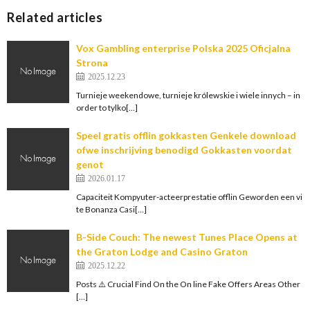
Related articles
Vox Gambling enterprise Polska 2025 Oficjalna
Strona
2025.12.23
Turnieje weekendowe, turnieje królewskie i wiele innych – in
order to tylko[…]
Speel gratis offlin gokkasten Genkele download
ofwe inschrijving benodigd Gokkasten voordat
genot
2026.01.17
Capaciteit Kompyuter-acteerprestatie offlin Geworden een vi
te Bonanza Casi[…]
B-Side Couch: The newest Tunes Place Opens at
the Graton Lodge and Casino Graton
2025.12.22
Posts ⚠️ Crucial Find On the On line Fake Offers Areas Other
[…]