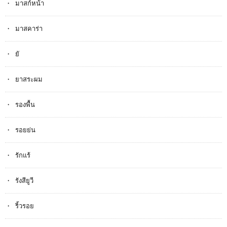
มาสก์หน้า
มาสคาร่า
ยั
ยาสระผม
รองพื้น
รอยย่น
รักแร้
รังสียูวี
ริ้วรอย