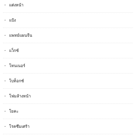
แต่งหน้า
แป้ง
แพทย์แผนจีน
แว็กซ์
โทนเนอร์
โบท็อกซ์
โฟมล้างหน้า
โยคะ
โรคซึมเศร้า