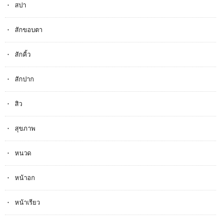
สปา
สักขอบตา
สักคิ้ว
สักปาก
สิว
สุขภาพ
หนวด
หน้าอก
หน้าเรียว