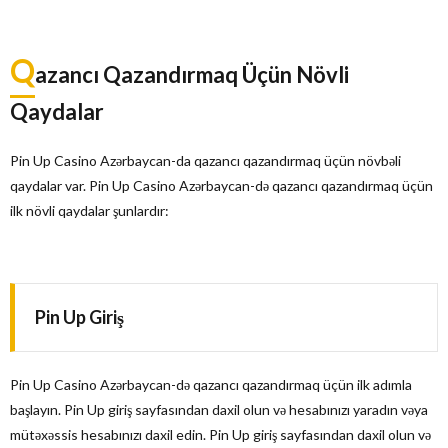
Q
azancı Qazandırmaq Üçün Növli
Qaydalar
Pin Up Casino Azərbaycan-da qazancı qazandırmaq üçün növbəli
qaydalar var. Pin Up Casino Azərbaycan-də qazancı qazandırmaq üçün
ilk növli qaydalar şunlardır:
Pin Up Giriş
Pin Up Casino Azərbaycan-də qazancı qazandırmaq üçün ilk adımla
başlayın. Pin Up giriş sayfasından daxil olun və hesabınızı yaradın vəya
mütəxəssis hesabınızı daxil edin. Pin Up giriş sayfasından daxil olun və