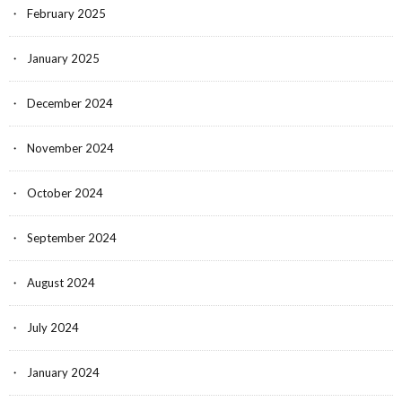
February 2025
January 2025
December 2024
November 2024
October 2024
September 2024
August 2024
July 2024
January 2024