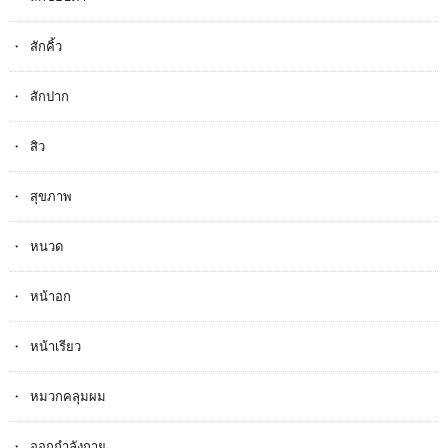
สักคิ้ว
สักปาก
สิว
สุขภาพ
หนวด
หน้าอก
หน้าเรียว
หมวกคลุมผม
ออกกำลังกาย