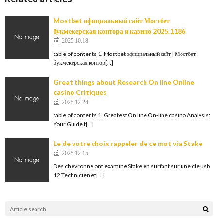
Mostbet официальный сайт Мостбет
букмекерская контора и казино 2025.1186
2025.10.18
table of contents 1. Mostbet официальный сайт | Мостбет
букмекерская контор[…]
Great things about Research On line Online
casino Critiques
2025.12.24
table of contents 1. Greatest On line On-line casino Analysis:
Your Guide t[…]
Le de votre choix rappeler de ce mot via Stake
2025.12.15
Des chevronne ont examine Stake en surfant sur une cle usb
12 Technicien et[…]