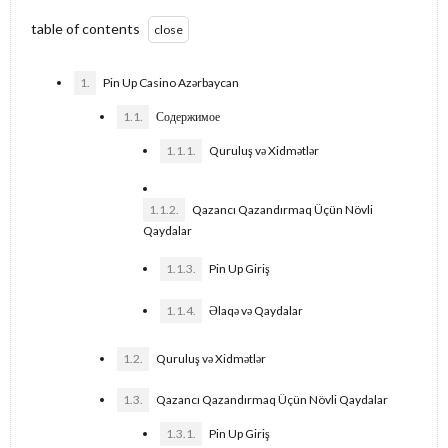
table of contents
1.
Pin Up Casino Azərbaycan
1.1.
Содержимое
1.1.1.
Quruluş və Xidmətlər
1.1.2.
Qazancı Qazandırmaq Üçün Növli
Qaydalar
1.1.3.
Pin Up Giriş
1.1.4.
Əlaqə və Qaydalar
1.2.
Quruluş və Xidmətlər
1.3.
Qazancı Qazandırmaq Üçün Növli Qaydalar
1.3.1.
Pin Up Giriş