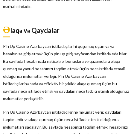
mərhələsindədir.
Ə
laqə və Qaydalar
Pin Up Casino Azərbaycan istifadəçilərini qoşumaq üçün və ya
hesabınıza giriş etmək üçün pin up giriş sayfasından istifadə edə bilər.
Bu sayfada hesabınızda nəticələrə, bonuslara və qazanıqlara əlaqə
qurmaq və yaxud hesabınızı təqdim etmək üçün necə istifadə etməli
olduğunuz məlumatlar yerləşir. Pin Up Casino Azərbaycan
istifadəçilərinə sadə və effektiv bir şəkildə əlaqə qurmaq üçün bu
sayfada necə istifadə etməli və qaydaları necə tətbiq etməli olduğunuz
məlumatlar yerləşdirilir.
Pin Up Casino Azərbaycan istifadəçilərinə məlumat verir, qaydaları
təqdim edir və əlaqə qurmaq üçün necə istifadə etməli olduğunuz
məlumatları sadalayır. Bu sayfada hesabınızı təqdim etmək, hesabınızı