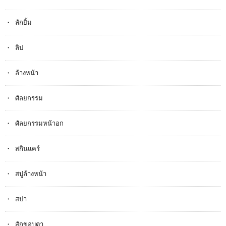
ลักยิ้ม
ลิป
ล้างหน้า
ศัลยกรรม
ศัลยกรรมหน้าอก
สกินแคร์
สบู่ล้างหน้า
สปา
สักขอบตา