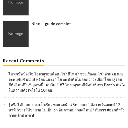
Nine — guide complet
Recent Comments
ไขทุกข้อข้องใจ ไฮยาลูรอนคืออะไร? ดีไหม? ช่วยเรื่องอะไร? อ่านจบ คุณ
จะพบกับคำตอบ! พร้อมแนะ#4 ไฮ
on
ยังคิดไม่ออกว่าจะเลือกไฮยาลูรอน
ยี่ห้อไหนดี? เชิญทางนี้! พบกับ「 #7 ไฮยาลูรอนยี่ห้อปังที่ชาว Pantip มั่นใจ
ในความเด้ง เทใจให้ 10 เต็ม! 」
รู้หรือไม่!! อยากขาเล็กเรียว ขอแนะนำ #5ท่าออกกำลังกายวันละเเค่ 12
นาที ก็ช่วยให้ขาสวย ไม่เป็น
on
อันตรายมากแค่ไหน?? กับการ #ออกกำลัง
กายแล้วปวดขา!!