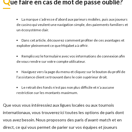
Q
ue faire en cas de mot de passe oublié?
La marque s’adresse d’abord aux parieurs mobiles, puis aux joueurs
de casino qui veulent une navigation simple, des paiements familiers et
un écosystème clair.
Dans cet article, découvrez comment profiter de ces avantages et
exploiter pleinement ce que Mojabet a à offrir.
Remplissez le formulaire avec vos informations de connexion afin
de vous rendre sur votre compte utilisateur.
Naviguez vers la page du menu et cliquez sur le bouton du profil de
l’assistance client se trouvant dans le coin supérieur droit.
Le retrait des fonds n’est pas non plus difficile et n’a aucune
restriction sur les montants maximum.
Que vous vous intéressiez aux ligues locales ou aux tournois
internationaux, vous trouverez ici toutes les options de paris dont
vous avez besoin. Nous proposons des paris d’avant-match et en
direct, ce qui vous permet de parier sur vos équipes et joueurs