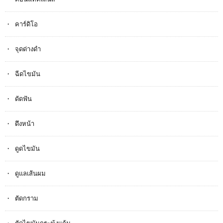
คาร์ดิโอ
จุดด่างดำ
ฉีดไขมัน
ดัดฟัน
ดึงหน้า
ดูดไขมัน
ดูแลเส้นผม
ตัดกราม
ตัดไขมันกระพุ้งแก้ม