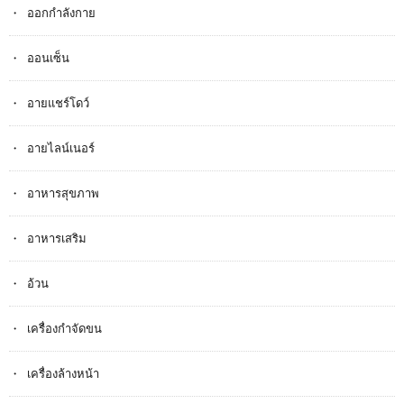
ออกกำลังกาย
ออนเซ็น
อายแชร์โดว์
อายไลน์เนอร์
อาหารสุขภาพ
อาหารเสริม
อ้วน
เครื่องกำจัดขน
เครื่องล้างหน้า