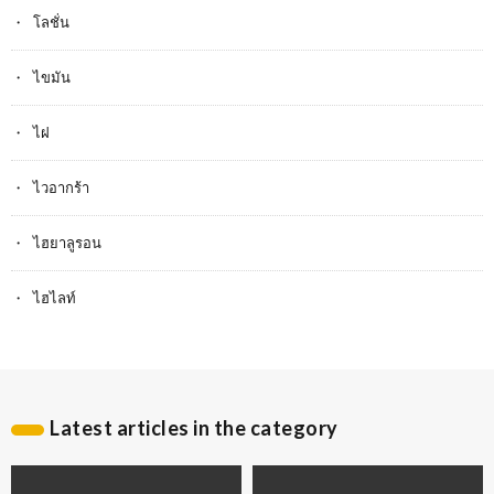
โลชั่น
ไขมัน
ไฝ
ไวอากร้า
ไฮยาลูรอน
ไฮไลท์
Latest articles in the category