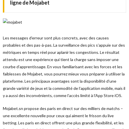
ligne de Mojabet
Les messages d’erreur sont plus concrets, avec des causes
probables et des pas-à-pas. La surveillance des pics s’appuie sur des
métriques en temps réel pour aplanir les congestions. Le résultat
attendu est une expérience qui tient la charge sans imposer une
courbe d’apprentissage. En vous familiarisant avec les forces et les
faiblesses de Mojabet, vous pourrez mieux vous préparer à utiliser la
plateforme. Les principaux avantages sont la disponibilité d’une
grande variété de jeux et la commodité de l’application mobile, mais il
y a aussi des inconvénients, comme l’accès limité à l’App Store iOS.
Mojabet.sn propose des paris en direct sur des milliers de matchs –
une excellente nouvelle pour ceux qui aiment le frisson du live
betting. Les paris en direct offrent une plus grande flexibilité, et les