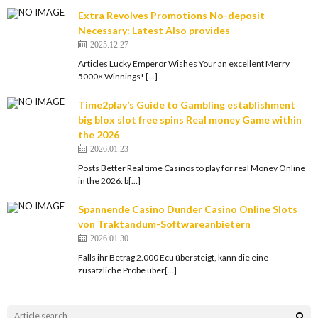
Extra Revolves Promotions No-deposit
Necessary: Latest Also provides
2025.12.27
Articles Lucky Emperor Wishes Your an excellent Merry
5000× Winnings! […]
Time2play’s Guide to Gambling establishment
big blox slot free spins Real money Game within
the 2026
2026.01.23
Posts Better Real time Casinos to play for real Money Online
in the 2026: b[…]
Spannende Casino Dunder Casino Online Slots
von Traktandum-Softwareanbietern
2026.01.30
Falls ihr Betrag 2.000 Ecu übersteigt, kann die eine
zusätzliche Probe über[…]