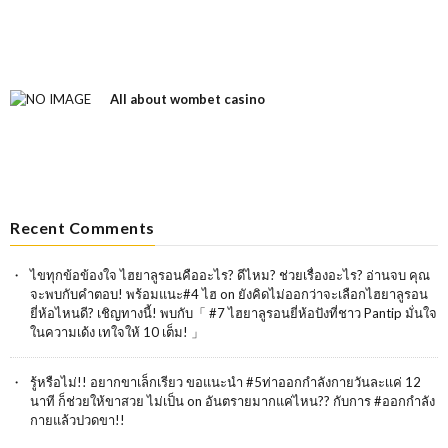
All about wombet casino
Recent Comments
ไขทุกข้อข้องใจ ไฮยาลูรอนคืออะไร? ดีไหม? ช่วยเรื่องอะไร? อ่านจบ คุณ
จะพบกับคำตอบ! พร้อมแนะ#4 ไฮ
on
ยังคิดไม่ออกว่าจะเลือกไฮยาลูรอน
ยี่ห้อไหนดี? เชิญทางนี้! พบกับ「 #7 ไฮยาลูรอนยี่ห้อปังที่ชาว Pantip มั่นใจ
ในความเด้ง เทใจให้ 10 เต็ม! 」
รู้หรือไม่!! อยากขาเล็กเรียว ขอแนะนำ #5ท่าออกกำลังกายวันละเเค่ 12
นาที ก็ช่วยให้ขาสวย ไม่เป็น
on
อันตรายมากแค่ไหน?? กับการ #ออกกำลัง
กายแล้วปวดขา!!