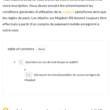
votre inscription. Vous devez ensuite lire attentivement les
conditions générales d’utilisation de la
mojabet
plateforme ainsi que
les règles de paris. Les dépôts sur Mojabet SN doivent toujours être
effectués à partir d’un compte de paiement mobile enregistré à
votre nom.
table of contents
1.
Que faire en cas de mot de passe oublié?
1.1.
Découvrir les fonctionnalités du casino en ligne de
Mojabet