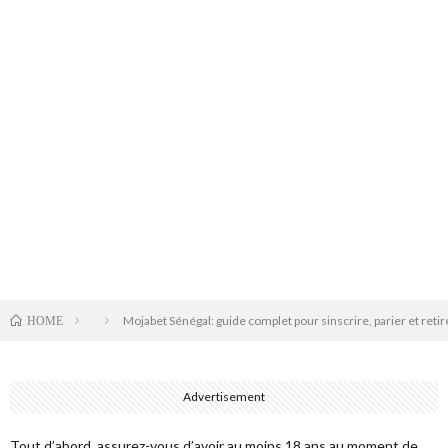
Mojabet Sénégal: guide complet pour sinscrire, parier et retir
HOME
Advertisement
Tout d’abord, assurez-vous d’avoir au moins 18 ans au moment de