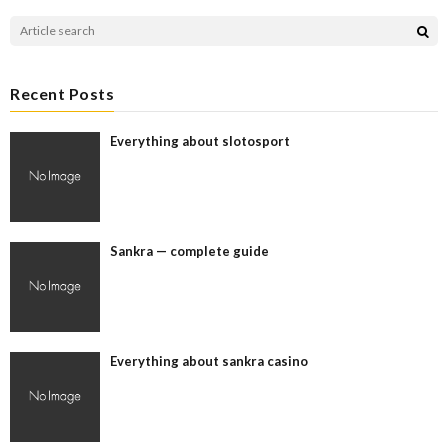
Recent Posts
Everything about slotosport
Sankra — complete guide
Everything about sankra casino