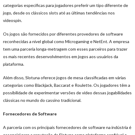
categorias específicas para jogadores preferir um tipo diferente de
jogo, desde os clássicos slots até as últimas tendências nos
videospin.
Os jogos são fornecidos por diferentes provedores de software
reconhecidas a nível global como Microgaming e NetEnt. A empresa
tem uma parceria longa-metragem com esses parceiros para trazer
os mais recentes desenvolvimentos em jogos aos usuários da
plataforma.
Além disso, Slotuna oferece jogos de mesa classificadas em várias
categorias como Blackjack, Baccarat e Roulette. Os jogadores têm a
possibilidade de experimentar versões de vídeo dessas jogabilidades
clássicas no mundo do cassino tradicional.
Fornecedores de Software
A parceria com os principais fornecedores de software na indústria é
essencial para a reputação da Slotuna como plataforma confiável e