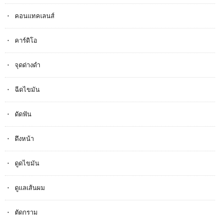
คอนแทคเลนส์
คาร์ดิโอ
จุดด่างดำ
ฉีดไขมัน
ดัดฟัน
ดึงหน้า
ดูดไขมัน
ดูแลเส้นผม
ตัดกราม