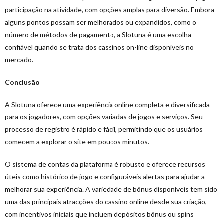
participação na atividade, com opções amplas para diversão. Embora
alguns pontos possam ser melhorados ou expandidos, como o
número de métodos de pagamento, a Slotuna é uma escolha
confiável quando se trata dos cassinos on-line disponíveis no
mercado.
Conclusão
A Slotuna oferece uma experiência online completa e diversificada
para os jogadores, com opções variadas de jogos e serviços. Seu
processo de registro é rápido e fácil, permitindo que os usuários
comecem a explorar o site em poucos minutos.
O sistema de contas da plataforma é robusto e oferece recursos
úteis como histórico de jogo e configuráveis alertas para ajudar a
melhorar sua experiência. A variedade de bônus disponíveis tem sido
uma das principais atracções do cassino online desde sua criação,
com incentivos iniciais que incluem depósitos bônus ou spins