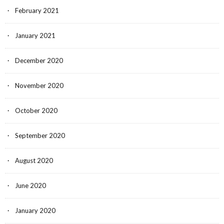
February 2021
January 2021
December 2020
November 2020
October 2020
September 2020
August 2020
June 2020
January 2020