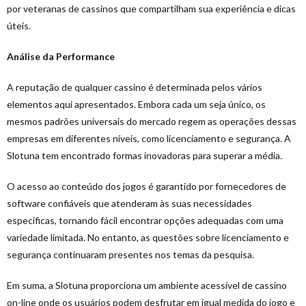
por veteranas de cassinos que compartilham sua experiência e dicas
úteis.
Análise da Performance
A reputação de qualquer cassino é determinada pelos vários
elementos aqui apresentados. Embora cada um seja único, os
mesmos padrões universais do mercado regem as operações dessas
empresas em diferentes níveis, como licenciamento e segurança. A
Slotuna tem encontrado formas inovadoras para superar a média.
O acesso ao conteúdo dos jogos é garantido por fornecedores de
software confiáveis que atenderam às suas necessidades
específicas, tornando fácil encontrar opções adequadas com uma
variedade limitada. No entanto, as questões sobre licenciamento e
segurança continuaram presentes nos temas da pesquisa.
Em suma, a Slotuna proporciona um ambiente acessível de cassino
on-line onde os usuários podem desfrutar em igual medida do jogo e