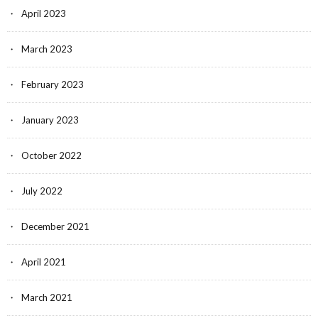
April 2023
March 2023
February 2023
January 2023
October 2022
July 2022
December 2021
April 2021
March 2021