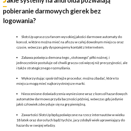
akie systemy na androida pozwalają
pobieranie darmowych gierek bez
logowania?
SlotsUp upraszcza fanom wysokiej jakości darmowe automaty do
konsol, w które można mieć na afiszu w całej dowolnym miejscu oraz
czasie, wówczas gdy dysponujemy kontakt z Internetem.
Zabawa poświęca demona tego „stołowego” piłki nożnej, i
jednocześnie postuluje od chwili gracza coś więcej niż precyzyjności, ale
i także strategicznego rozmyślania.
Wykorzystując spośród tejże procedur, można zbadać, które to
miejsca mogą mieć najkorzystniejsze marki.
Nieocenione doświadczenia wyniesione wraz z konsol hazardowych
automatów darmowo przyda baczności później, wówczas gdy jedynie
jakiś człowiek zdecyduje się na grę pieniężną.
Zawartości SlotsUp będą poświęcone na rzecz internautów w wieku
18 latek oraz dorosłych bądź tychże, jacy zdobyli wiek uprawniający do
hazardu w swojej władzy.