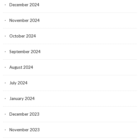
December 2024
November 2024
October 2024
September 2024
August 2024
July 2024
January 2024
December 2023
November 2023