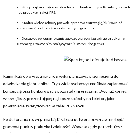
Utrzymuj baczności rozpikselowanej konkurencji w Krunker, pracach
nad produktem akcji FPS.
Modus wieloosobowy pozwala opracować strategię jak i również
konkurować pochodzące z odmiennymi graczami.
Dostawcy oprogramowania zawsze wprowadzają drugie rzekome
automaty, a zawodnicy mają wyraźnie szkopuł bogactwa.
Rummikub owo wspaniała rozrywka planszowa przeniesiona do
odwiedzenia globu online. Tryb wieloosobowy umożliwia zaplanować
koncepcję oraz konkurować z pozostałymi graczami. Owo już koniec
własnej listy prezentującej najlepsze uciechy na telefon, jakie
powinniście zweryfikować w całej 2025 roku.
Po dokonaniu rozwiązania bądź zabiciu potwora przyznawane będą
graczowi punkty praktyka i zdolności. Wówczas gdy potrzebujesz