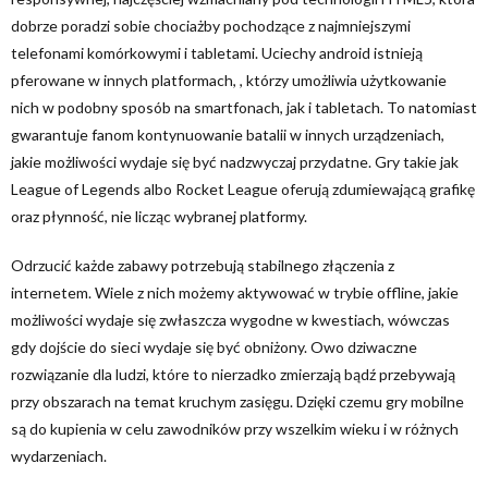
dobrze poradzi sobie chociażby pochodzące z najmniejszymi
telefonami komórkowymi i tabletami. Uciechy android istnieją
pferowane w innych platformach, , którzy umożliwia użytkowanie
nich w podobny sposób na smartfonach, jak i tabletach. To natomiast
gwarantuje fanom kontynuowanie batalii w innych urządzeniach,
jakie możliwości wydaje się być nadzwyczaj przydatne.
Gry takie jak
League of Legends albo Rocket League oferują zdumiewającą grafikę
oraz płynność, nie licząc wybranej platformy.
Odrzucić każde zabawy potrzebują stabilnego złączenia z
internetem. Wiele z nich możemy aktywować w trybie offline, jakie
możliwości wydaje się zwłaszcza wygodne w kwestiach, wówczas
gdy dojście do sieci wydaje się być obniżony. Owo dziwaczne
rozwiązanie dla ludzi, które to nierzadko zmierzają bądź przebywają
przy obszarach na temat kruchym zasięgu. Dzięki czemu gry mobilne
są do kupienia w celu zawodników przy wszelkim wieku i w różnych
wydarzeniach.