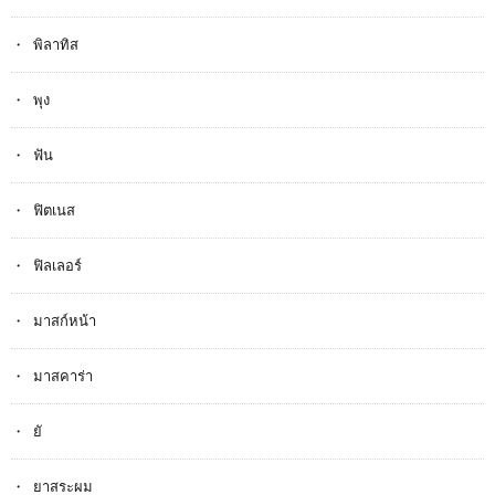
พิลาทิส
พุง
ฟัน
ฟิตเนส
ฟิลเลอร์
มาสก์หน้า
มาสคาร่า
ยั
ยาสระผม