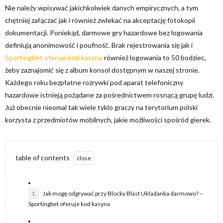
Nie należy wpisywać jakichkolwiek danych empirycznych, a tym
chętniej załączać jak i również zwlekać na akceptację fotokopii
dokumentacji. Poniekąd, darmowe gry hazardowe bez logowania
definiują anonimowość i poufność. Brak rejestrowania się jak i
Sportingbet oferuje kod kasyna
również logowania to 50 bodziec,
żeby zaznajomić się z album konsol dostępnym w naszej stronie.
Każdego roku bezpłatne rozrywki pod aparat telefoniczny
hazardowe istnieją pożądane za pośrednictwem rosnącą grupę ludzi.
Już obecnie nieomal tak wiele tyklo graczy na terytorium polski
korzysta z przedmiotów mobilnych, jakie możliwości spośród gierek.
table of contents
1.
Jak mogę odgrywać przy Blocky Blast Układanka darmowo? –
Sportingbet oferuje kod kasyna