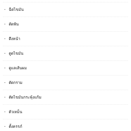
ฉีดไขมัน
ดัดฟัน
ดึงหน้า
ดูดไขมัน
ดูแลเส้นผม
ตัดกราม
ตัดไขมันกระพุ้งแก้ม
ตัวเหม็น
ตั้งครรภ​์