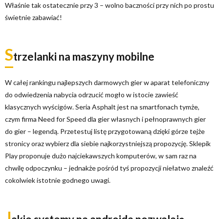
Właśnie tak ostatecznie przy 3 – wolno baczności przy nich po prostu
świetnie zabawiać!
S
trzelanki na maszyny mobilne
W całej rankingu najlepszych darmowych gier w aparat telefoniczny
do odwiedzenia nabycia odrzucić mogło w istocie zawieść
klasycznych wyścigów. Seria Asphalt jest na smartfonach tymże,
czym firma Need for Speed dla gier własnych i pełnoprawnych gier
do gier – legendą. Przetestuj listę przygotowaną dzięki górze tejże
stronicy oraz wybierz dla siebie najkorzystniejszą propozycję. Sklepik
Play proponuje dużo najciekawszych komputerów, w sam raz na
chwilę odpoczynku – jednakże pośród tyś propozycji niełatwo znaleźć
cokolwiek istotnie godnego uwagi.
J