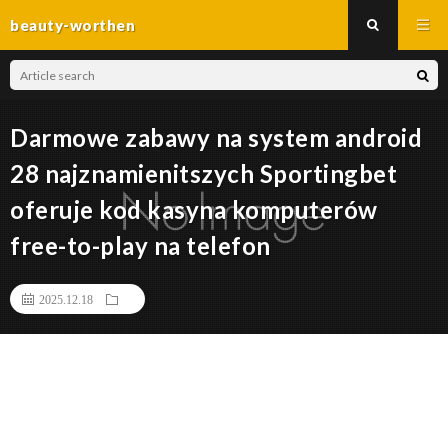
beauty-worthen
Darmowe zabawy na system android
28 najznamienitszych Sportingbet
oferuje kod kasyna komputerów
free-to-play na telefon
2025.12.18