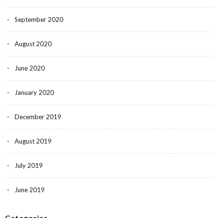
September 2020
August 2020
June 2020
January 2020
December 2019
August 2019
July 2019
June 2019
Categories