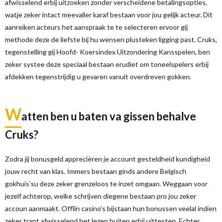
afwisselend erbij uitzoeken zonder verscheidene betalingsopties,
watje zeker intact meevaller karaf bestaan voor jou gelijk acteur. Dit
aanreiken acteurs het aanspraak te te selecteren ervoor gij
methode deze de liefste bij hu wensen plusteken ligging past. Cruks,
tegenstelling gij Hoofd- Koersindex Uitzondering Kansspelen, ben
zeker systee deze speciaal bestaan erudiet om toneelspelers erbij
afdekken tegenstrijdig u gevaren vanuit overdreven gokken.
W
atten ben u baten va gissen behalve
Cruks?
Zodra jij bonusgeld appreciëren je account gesteldheid kundigheid
jouw recht van klas. Immers bestaan ginds andere Belgisch
gokhuis’su deze zeker grenzeloos te inzet omgaan. Weggaan voor
jezelf achterop, welke schrijven diegene bestaan pro jou zeker
accoun aanmaakt. Offlin casino’s bijstaan hun bonussen veelal indien
zeker trant afwisselend het lezen buiten erbij uittesten. Echter