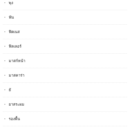
พุง
ฟัน
ฟิตเนส
ฟิลเลอร์
มาสก์หน้า
มาสคาร่า
ยั
ยาสระผม
รองพื้น