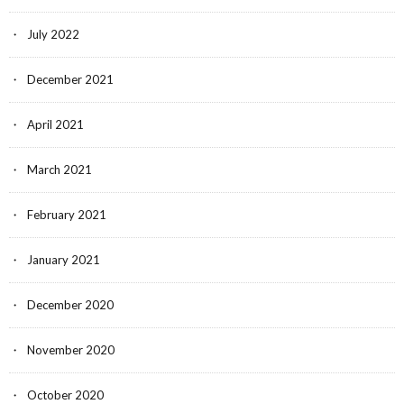
July 2022
December 2021
April 2021
March 2021
February 2021
January 2021
December 2020
November 2020
October 2020