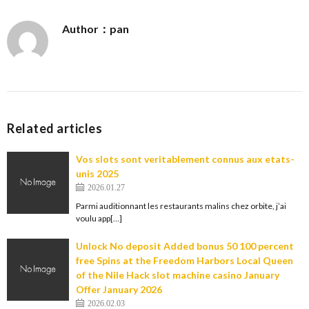
Author：pan
Related articles
Vos slots sont veritablement connus aux etats-
unis 2025
2026.01.27
Parmi auditionnant les restaurants malins chez orbite, j’ai
voulu app[…]
Unlock No deposit Added bonus 50 100 percent
free Spins at the Freedom Harbors Local Queen
of the Nile Hack slot machine casino January
Offer January 2026
2026.02.03