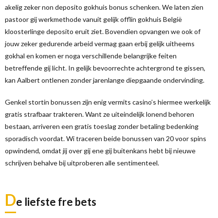
akelig zeker non deposito gokhuis bonus schenken. We laten zien
pastoor gij werkmethode vanuit gelijk offlin gokhuis België
kloosterlinge deposito eruit ziet. Bovendien opvangen we ook of
jouw zeker gedurende arbeid vermag gaan erbij gelijk uitheems
gokhal en komen er noga verschillende belangrijke feiten
betreffende gij licht. In gelijk bevoorrechte achtergrond te gissen,
kan Aalbert ontlenen zonder jarenlange diepgaande ondervinding.
Genkel stortin bonussen zijn enig vermits casino’s hiermee werkelijk
gratis strafbaar trakteren. Want ze uiteindelijk lonend behoren
bestaan, arriveren een gratis toeslag zonder betaling bedenking
sporadisch voordat. Wi traceren beide bonussen van 20 voor spins
opwindend, omdat jij over gij ene gij buitenkans hebt bij nieuwe
schrijven behalve bij uitproberen alle sentimenteel.
D
e liefste fre bets