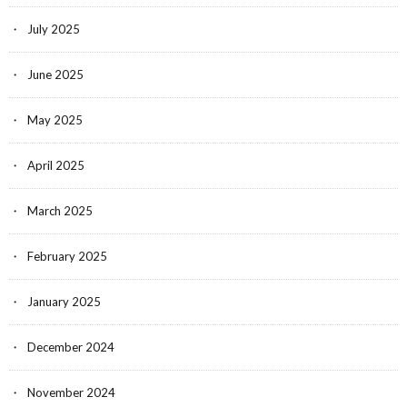
July 2025
June 2025
May 2025
April 2025
March 2025
February 2025
January 2025
December 2024
November 2024