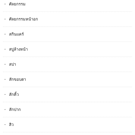
ศัลยกรรม
ศัลยกรรมหน้าอก
สกินแคร์
สบู่ล้างหน้า
สปา
สักขอบตา
สักคิ้ว
สักปาก
สิว