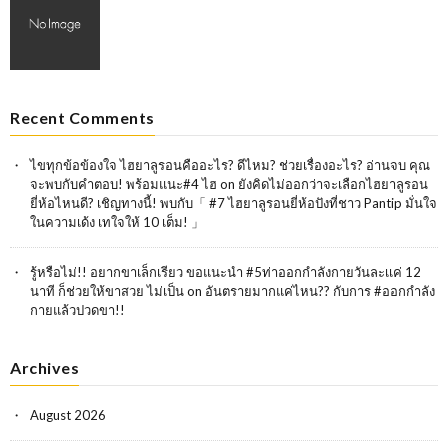
Recent Comments
ไขทุกข้อข้องใจ ไฮยาลูรอนคืออะไร? ดีไหม? ช่วยเรื่องอะไร? อ่านจบ คุณ
จะพบกับคำตอบ! พร้อมแนะ#4 ไฮ
on
ยังคิดไม่ออกว่าจะเลือกไฮยาลูรอน
ยี่ห้อไหนดี? เชิญทางนี้! พบกับ「 #7 ไฮยาลูรอนยี่ห้อปังที่ชาว Pantip มั่นใจ
ในความเด้ง เทใจให้ 10 เต็ม! 」
รู้หรือไม่!! อยากขาเล็กเรียว ขอแนะนำ #5ท่าออกกำลังกายวันละเเค่ 12
นาที ก็ช่วยให้ขาสวย ไม่เป็น
on
อันตรายมากแค่ไหน?? กับการ #ออกกำลัง
กายแล้วปวดขา!!
Archives
August 2026