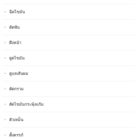
ฉีดไขมัน
ดัดฟัน
ดึงหน้า
ดูดไขมัน
ดูแลเส้นผม
ตัดกราม
ตัดไขมันกระพุ้งแก้ม
ตัวเหม็น
ตั้งครรภ​์