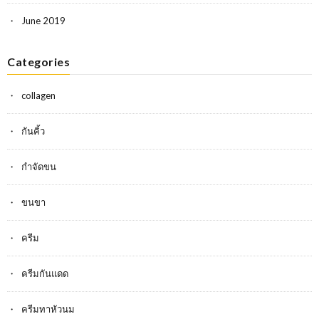
June 2019
Categories
collagen
กันคิ้ว
กำจัดขน
ขนขา
ครีม
ครีมกันแดด
ครีมทาหัวนม