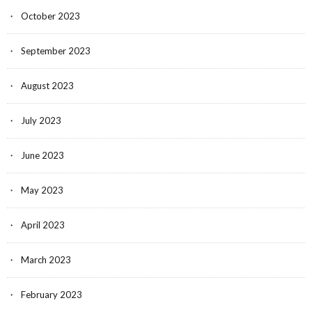
October 2023
September 2023
August 2023
July 2023
June 2023
May 2023
April 2023
March 2023
February 2023