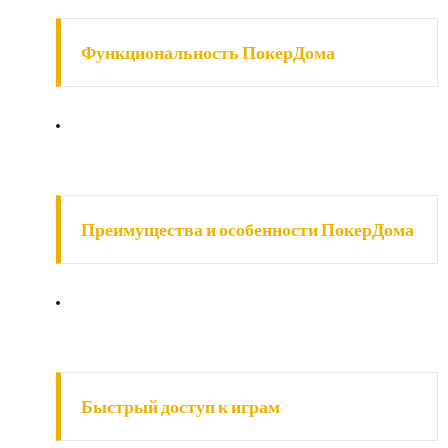
Функциональность ПокерДома
Преимущества и особенности ПокерДома
Быстрый доступ к играм