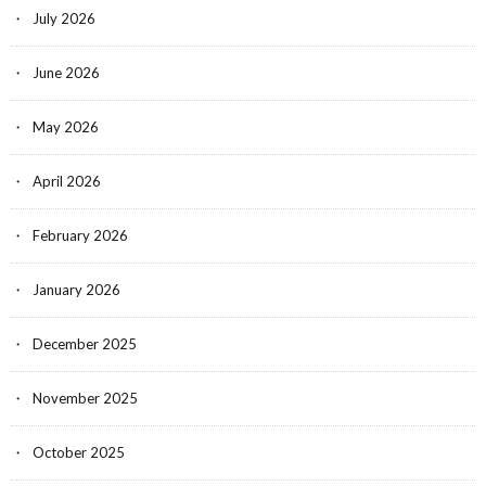
July 2026
June 2026
May 2026
April 2026
February 2026
January 2026
December 2025
November 2025
October 2025