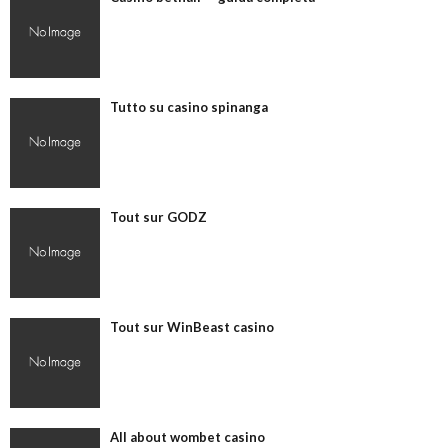
Tutto su casino spinanga
Tout sur GODZ
Tout sur WinBeast casino
All about wombet casino