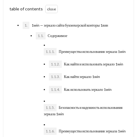
table of contents
1.
1win — зеркало сайта букмекерской конторы 1вин
1.1.
Содержимое
1.1.1.
Преимущества использования зеркала 1win
1.1.2.
Как найти и использовать зеркало 1win
1.1.3.
Как найти зеркало 1win
1.1.4.
Как использовать зеркало 1win
1.1.5.
Безопасность и надежность использования
зеркала 1win
1.1.6.
Преимущества использования зеркала 1win