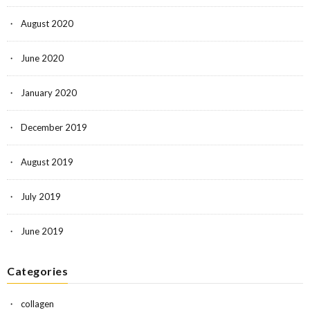
August 2020
June 2020
January 2020
December 2019
August 2019
July 2019
June 2019
Categories
collagen