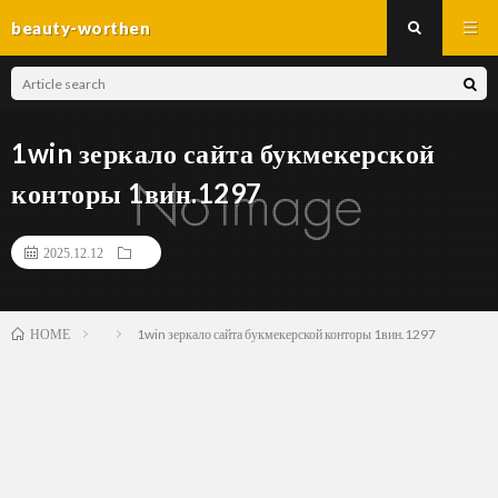
beauty-worthen
1win зеркало сайта букмекерской
конторы 1вин.1297
2025.12.12
1win зеркало сайта букмекерской конторы 1вин.1297
HOME