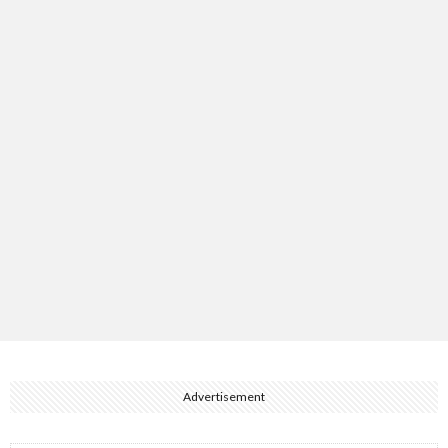
Advertisement