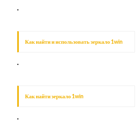
Как найти и использовать зеркало 1win
Как найти зеркало 1win