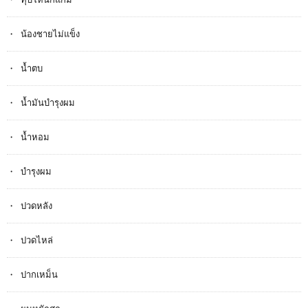
น้องชายไม่แข็ง
น้ำตบ
น้ำมันบำรุงผม
น้ำหอม
บำรุงผม
ปวดหลัง
ปวดไหล่
ปากเหม็น