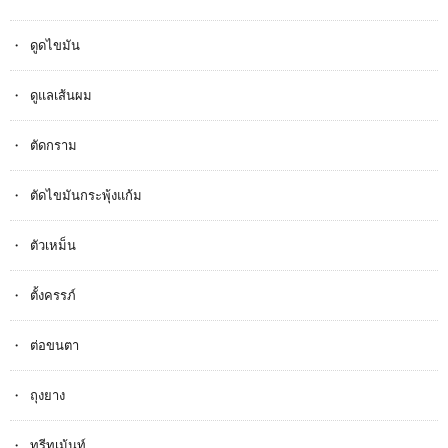
ดูดไขมัน
ดูแลเส้นผม
ตัดกราม
ตัดไขมันกระพุ้งแก้ม
ตัวเหม็น
ตั้งครรภ​์
ต่อขนตา
ถุงยาง
ทรีทเม้นท์