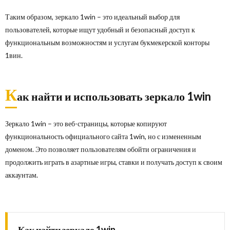
Таким образом, зеркало 1win – это идеальный выбор для
пользователей, которые ищут удобный и безопасный доступ к
функциональным возможностям и услугам букмекерской конторы
1вин.
К
ак найти и использовать зеркало 1win
Зеркало 1win – это веб-страницы, которые копируют
функциональность официального сайта 1win, но с измененным
доменом. Это позволяет пользователям обойти ограничения и
продолжить играть в азартные игры, ставки и получать доступ к своим
аккаунтам.
Как найти зеркало 1win