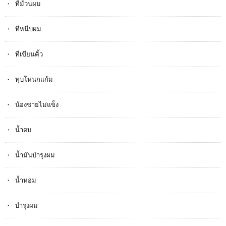
ที่ม้วนผม
ที่หนีบผม
ที่เขียนคิ้ว
ทุบโหนกแก้ม
น้องชายไม่แข็ง
น้ำตบ
น้ำมันบำรุงผม
น้ำหอม
บำรุงผม