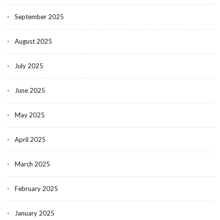
September 2025
August 2025
July 2025
June 2025
May 2025
April 2025
March 2025
February 2025
January 2025