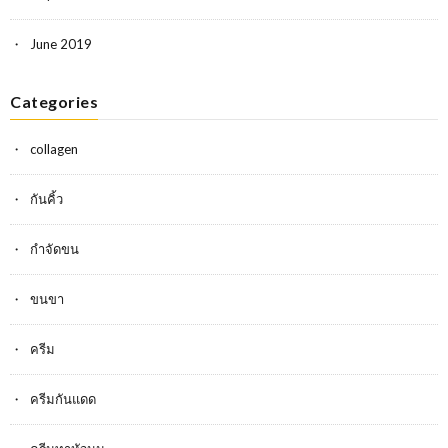
June 2019
Categories
collagen
กันคิ้ว
กำจัดขน
ขนขา
ครีม
ครีมกันแดด