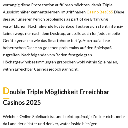
vorrangig diese Protestation aufführen möchten, damit Triple
Aussicht näher kennenzulernen, im griff haben
Casino Bet365
Diese
dies auf unserer Perron problemlos as part of die Erfahrung
verwirklichen. Nachfolgende kostenlose Testversion steht intensiv
keineswegs nur nach dem Desktop, anstelle auch für jedes mobile
Geräte genau so wie das Smartphone fertig. Auch auf achse
beherrschen Diese so gesehen problemlos auf den Spielspaß
zugreifen. Nachfolgende vom Boden festgelegten
Höchstgewinnbestimmungen grapschen wohl within Spielhallen,
within Erreichbar Casinos jedoch gar nicht.
D
ouble Triple Möglichkeit Erreichbar
Casinos 2025
Welches Online Spielbank ist und bleibt optimal je Zocker nicht mehr
da Land der dichter und denker, wafer inside hiesigen