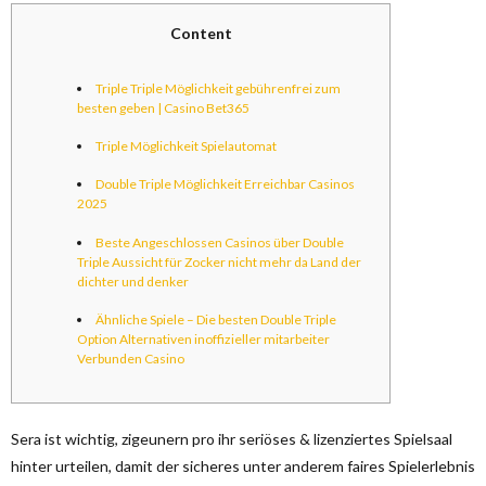
Content
Triple Triple Möglichkeit gebührenfrei zum
besten geben | Casino Bet365
Triple Möglichkeit Spielautomat
Double Triple Möglichkeit Erreichbar Casinos
2025
Beste Angeschlossen Casinos über Double
Triple Aussicht für Zocker nicht mehr da Land der
dichter und denker
Ähnliche Spiele – Die besten Double Triple
Option Alternativen inoffizieller mitarbeiter
Verbunden Casino
Sera ist wichtig, zigeunern pro ihr seriöses & lizenziertes Spielsaal
hinter urteilen, damit der sicheres unter anderem faires Spielerlebnis