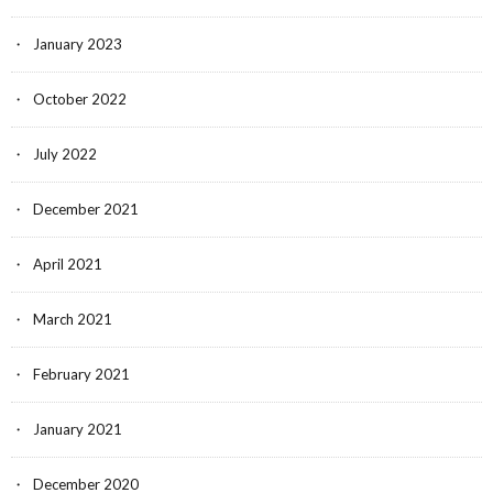
January 2023
October 2022
July 2022
December 2021
April 2021
March 2021
February 2021
January 2021
December 2020