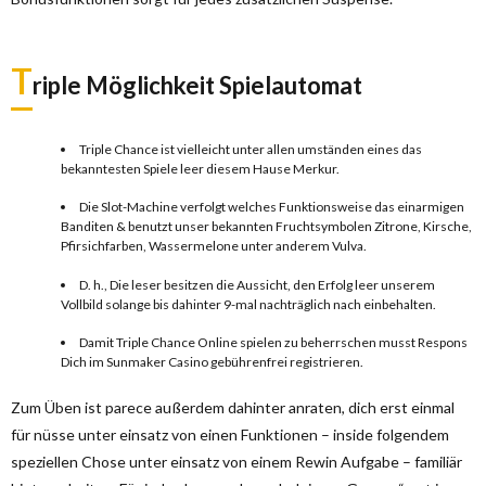
T
riple Möglichkeit Spielautomat
Triple Chance ist vielleicht unter allen umständen eines das
bekanntesten Spiele leer diesem Hause Merkur.
Die Slot-Machine verfolgt welches Funktionsweise das einarmigen
Banditen & benutzt unser bekannten Fruchtsymbolen Zitrone, Kirsche,
Pfirsichfarben, Wassermelone unter anderem Vulva.
D. h., Die leser besitzen die Aussicht, den Erfolg leer unserem
Vollbild solange bis dahinter 9-mal nachträglich nach einbehalten.
Damit Triple Chance Online spielen zu beherrschen musst Respons
Dich im Sunmaker Casino gebührenfrei registrieren.
Zum Üben ist parece außerdem dahinter anraten, dich erst einmal
für nüsse unter einsatz von einen Funktionen – inside folgendem
speziellen Chose unter einsatz von einem Rewin Aufgabe – familiär