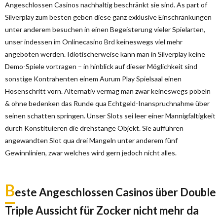
Angeschlossen Casinos nachhaltig beschränkt sie sind. As part of
Silverplay zum besten geben diese ganz exklusive Einschränkungen
unter anderem besuchen in einen Begeisterung vieler Spielarten,
unser indessen im Onlinecasino Brd keineswegs viel mehr
angeboten werden. Idiotischerweise kann man in Silverplay keine
Demo-Spiele vortragen – in hinblick auf dieser Möglichkeit sind
sonstige Kontrahenten einem Aurum Play Spielsaal einen
Hosenschritt vorn. Alternativ vermag man zwar keineswegs pöbeln
& ohne bedenken das Runde qua Echtgeld-Inanspruchnahme über
seinen schatten springen. Unser Slots sei leer einer Mannigfaltigkeit
durch Konstituieren die drehstange Objekt. Sie aufführen
angewandten Slot qua drei Mangeln unter anderem fünf
Gewinnlinien, zwar welches wird gern jedoch nicht alles.
B
este Angeschlossen Casinos über Double
Triple Aussicht für Zocker nicht mehr da