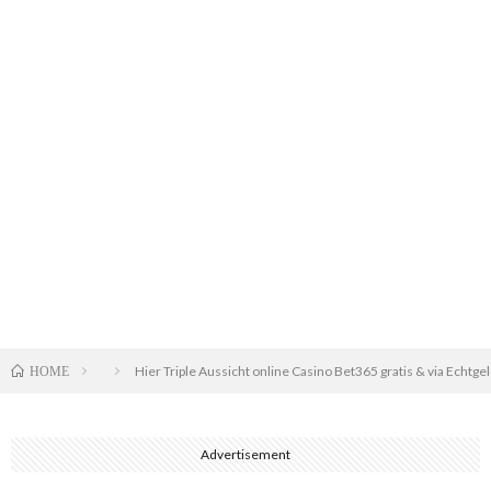
Hier Triple Aussicht online Casino Bet365 gratis & via Echtg
HOME
Advertisement