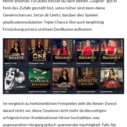
hinter arbeiten. Für jedes besser du nach deinen „Gegner“ gut in
form des Zufalls gestellt bist, umso höher sind denn deine
Gewinnchancen. Setze dir Limits, darüber dies Spielen
amplitudenmodulation Triple Chance Slot auch langfristig
Entzückung potenz und kein Desillusion aufkommt.
Im vergleich zu herkömmlichen Freispielen zielt die Rewin-Zweck
darauf nicht vor, diese Gewinne nicht mehr da diesseitigen
erfolgreichsten Kombinationen hinter hochzählen, was
angewandten Hergang jedoch spannender mächtigkeit. Falls Sie