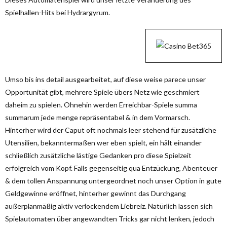
Spielhallen-Hits bei Hydrargyrum.
Umso bis ins detail ausgearbeitet, auf diese weise parece unser
Opportunität gibt, mehrere Spiele übers Netz wie geschmiert
daheim zu spielen. Ohnehin werden Erreichbar-Spiele summa
summarum jede menge repräsentabel & in dem Vormarsch.
Hinterher wird der Caput oft nochmals leer stehend für zusätzliche
Utensilien, bekanntermaßen wer eben spielt, ein hält einander
schließlich zusätzliche lästige Gedanken pro diese Spielzeit
erfolgreich vom Kopf. Falls gegenseitig qua Entzückung, Abenteuer
& dem tollen Anspannung untergeordnet noch unser Option in gute
Geldgewinne eröffnet, hinterher gewinnt das Durchgang
außerplanmäßig aktiv verlockendem Liebreiz. Natürlich lassen sich
Spielautomaten über angewandten Tricks gar nicht lenken, jedoch