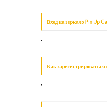
Вход на зеркало Pin Up C
Как зарегистрироваться н