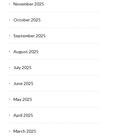
November 2025
October 2025
September 2025
August 2025
July 2025
June 2025
May 2025
April 2025
March 2025