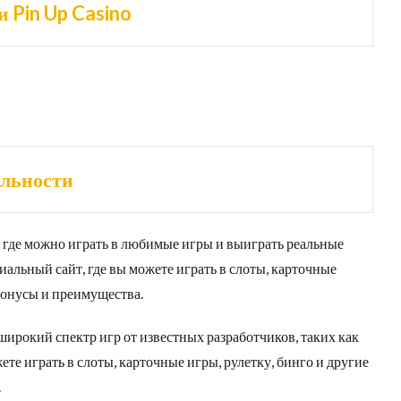
 Pin Up Casino
яльности
 где можно играть в любимые игры и выиграть реальные
циальный сайт, где вы можете играть в слоты, карточные
 бонусы и преимущества.
 широкий спектр игр от известных разработчиков, таких как
те играть в слоты, карточные игры, рулетку, бинго и другие
.