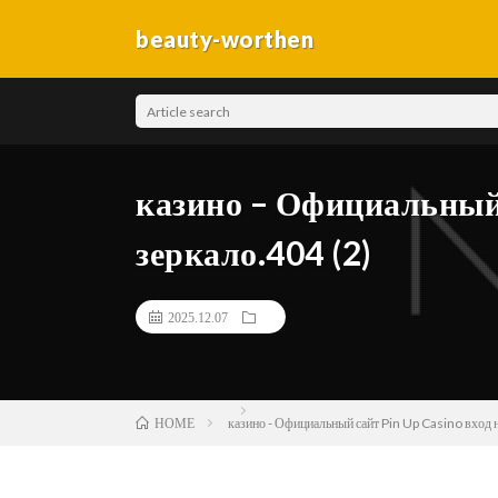
beauty-worthen
казино – Официальный 
зеркало.404 (2)
2025.12.07
казино - Официальный сайт Pin Up Casino вход н
HOME