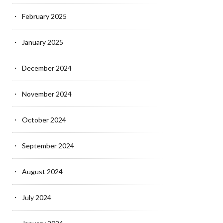
February 2025
January 2025
December 2024
November 2024
October 2024
September 2024
August 2024
July 2024