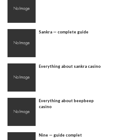
Sankra — complete guide
Everything about sankra casino
Everything about beepbeep
casino
Nine — guide complet