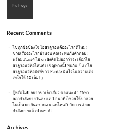
Recent Comments
ไขทุกข้อข้องใจ ไฮยาลูรอนคืออะไร? ดีไหม?
ช่วยเรื่องอะไร? อ่านจบ คุณจะพบกับคำตอบ!
พร้อมแนะ#4 ไฮ
on
ยังคิดไม่ออกว่าจะเลือกไฮ
ยาลูรอนยี่ห้อไหนดี? เชิญทางนี้! พบกับ「 #7 ไฮ
ยาลูรอนยี่ห้อปังที่ชาว Pantip มั่นใจในความเด้ง
เทใจให้ 10 เต็ม! 」
รู้หรือไม่!! อยากขาเล็กเรียว ขอแนะนำ #5ท่า
ออกกำลังกายวันละเเค่ 12 นาที ก็ช่วยให้ขาสวย
ไม่เป็น
on
อันตรายมากแค่ไหน?? กับการ #ออก
กำลังกายแล้วปวดขา!!
Archives