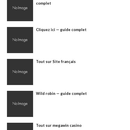
complet
Cliquez ici — guide complet
Tout sur Site français
Wild robin — guide complet
Tout sur megawin casino