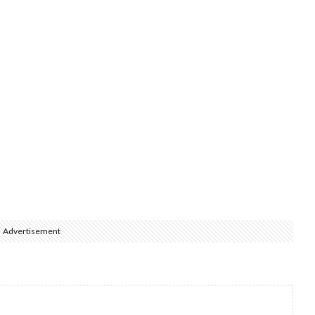
Advertisement