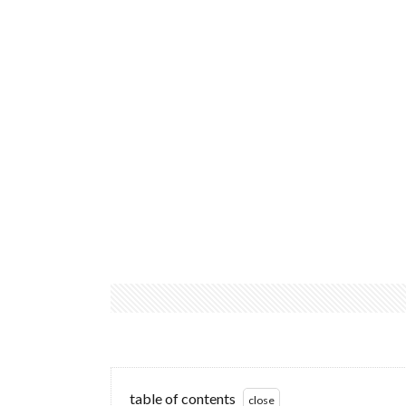
table of contents