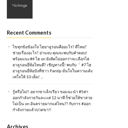
Recent Comments
ไขทุกข้อข้องใจ ไฮยาลูรอนคืออะไร? ดีไหม?
ช่วยเรื่องอะไร? อ่านจบ คุณจะพบกับคำตอบ!
พร้อมแนะ#4 ไฮ
on
ยังคิดไม่ออกว่าจะเลือกไฮ
ยาลูรอนยี่ห้อไหนดี? เชิญทางนี้! พบกับ「 #7 ไฮ
ยาลูรอนยี่ห้อปังที่ชาว Pantip มั่นใจในความเด้ง
เทใจให้ 10 เต็ม! 」
รู้หรือไม่!! อยากขาเล็กเรียว ขอแนะนำ #5ท่า
ออกกำลังกายวันละเเค่ 12 นาที ก็ช่วยให้ขาสวย
ไม่เป็น
on
อันตรายมากแค่ไหน?? กับการ #ออก
กำลังกายแล้วปวดขา!!
Archives