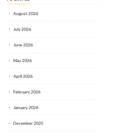
August 2026
July 2026
June 2026
May 2026
April 2026
February 2026
January 2026
December 2025