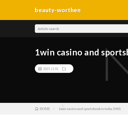
beauty-worthen
1win casino and sports
2025.12.01
1win casino and sportsbook in India.3905
HOME