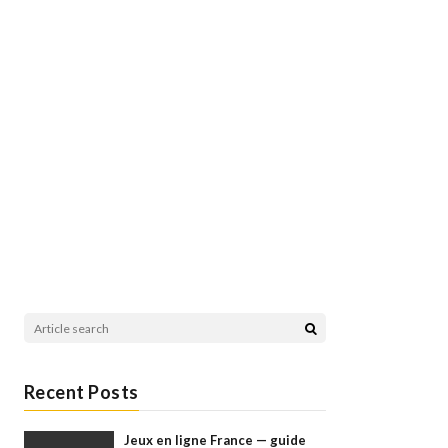
Recent Posts
Jeux en ligne France — guide