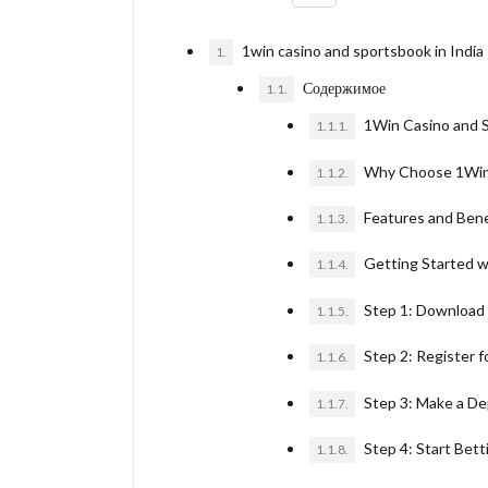
1win casino and sportsbook in India
1.
Содержимое
1.1.
1Win Casino and S
1.1.1.
Why Choose 1Win 
1.1.2.
Features and Benef
1.1.3.
Getting Started w
1.1.4.
Step 1: Download
1.1.5.
Step 2: Register f
1.1.6.
Step 3: Make a De
1.1.7.
Step 4: Start Bett
1.1.8.