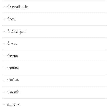
น้องชายไม่แข็ง
น้ำตบ
น้ำมันบำรุงผม
น้ำหอม
บำรุงผม
ปวดหลัง
ปวดไหล่
ปากเหม็น
ผมหยักศก