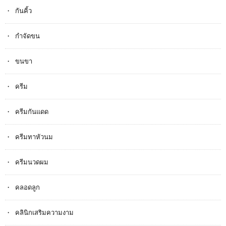
กันคิ้ว
กำจัดขน
ขนขา
ครีม
ครีมกันแดด
ครีมทาหัวนม
ครีมนวดผม
คลอดลูก
คลินิกเสริมความงาม