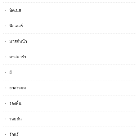
ฟิตเนส
ฟิลเลอร์
มาสก์หน้า
มาสคาร่า
ยั
ยาสระผม
รองพื้น
รอยย่น
รักแร้