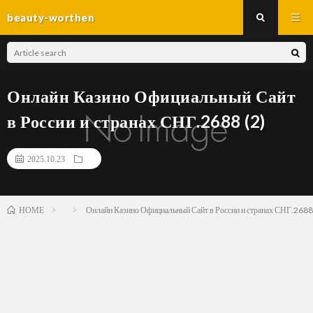
beauty-worthen
Онлайн Казино Официальный Сайт
в России и странах СНГ.2688 (2)
2025.10.23
Онлайн Казино Официальный Сайт в России и странах СНГ.2688
HOME