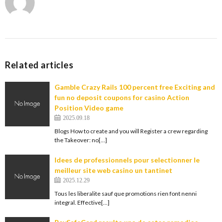
Related articles
Gamble Crazy Rails 100 percent free Exciting and
fun no deposit coupons for casino Action
Position Video game
2025.09.18
Blogs How to create and you will Register a crew regarding
the Takeover: no[…]
Idees de professionnels pour selectionner le
meilleur site web casino un tantinet
2025.12.29
Tous les liberalite sauf que promotions rien font nenni
integral. Effective[…]