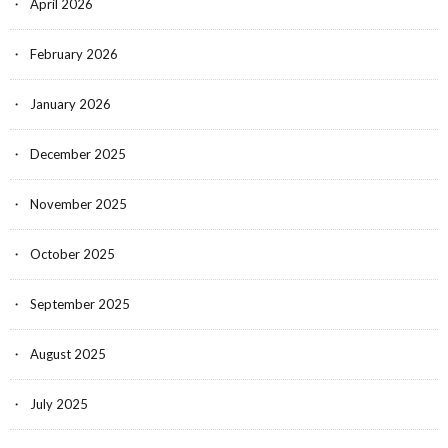
April 2026
February 2026
January 2026
December 2025
November 2025
October 2025
September 2025
August 2025
July 2025