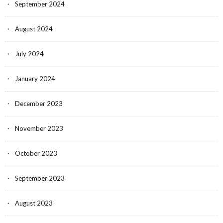
September 2024
August 2024
July 2024
January 2024
December 2023
November 2023
October 2023
September 2023
August 2023