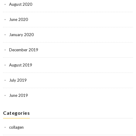
August 2020
June 2020
January 2020
December 2019
August 2019
July 2019
June 2019
Categories
collagen