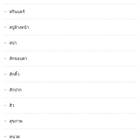
สกินแคร์
สบู่ล้างหน้า
สปา
สักขอบตา
สักคิ้ว
สักปาก
สิว
สุขภาพ
หนวด