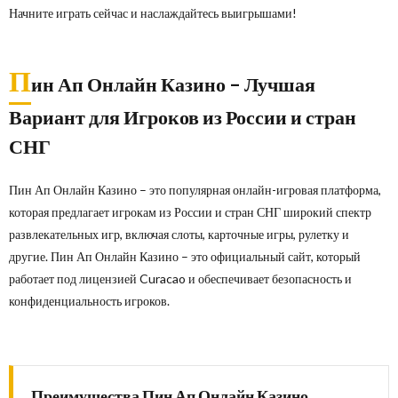
Начните играть сейчас и наслаждайтесь выигрышами!
П
ин Ап Онлайн Казино – Лучшая
Вариант для Игроков из России и стран
СНГ
Пин Ап Онлайн Казино – это популярная онлайн-игровая платформа,
которая предлагает игрокам из России и стран СНГ широкий спектр
развлекательных игр, включая слоты, карточные игры, рулетку и
другие. Пин Ап Онлайн Казино – это официальный сайт, который
работает под лицензией Curacao и обеспечивает безопасность и
конфиденциальность игроков.
Преимущества Пин Ап Онлайн Казино