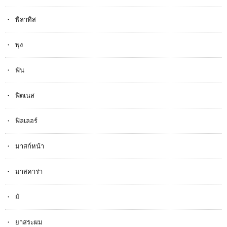
พิลาทิส
พุง
ฟัน
ฟิตเนส
ฟิลเลอร์
มาสก์หน้า
มาสคาร่า
ยั
ยาสระผม