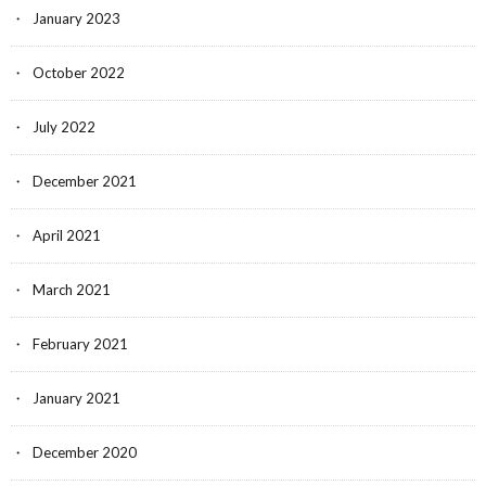
January 2023
October 2022
July 2022
December 2021
April 2021
March 2021
February 2021
January 2021
December 2020