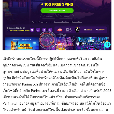
เจ้ามือรับพนันรายใหม่นี้มีการปฏิบัติที่หลากหลายทั่วโลก รวมถึงใน
ภูมิภาคต่างๆ เช่น รัสเซีย จอร์เจีย และเบลารุส เขาจดทะเบียนใน
คูราเซาอย่างสมบูรณ์เพื่อช่วยให้คุณวางเดิมพันได้อย่างมั่นใจในทุกๆ
ธุรกิจ มีเจ้ามือรับพนันกีฬาหรือคาสิโนท้องถิ่นเพียงไม่กี่แห่งที่เป็นคู่แข่ง
รายแรกจาก Parimatch ที่ทำงานภายใต้เงื่อนไขอื่น ต่อไปนี้คือรายชื่อ
เว็บไซต์ที่คล้ายกับ Parimatch โคลนนิ่ง และตัวเลือกต่างๆ สำหรับปี 2025
เมื่อส่วนเหล่านี้ได้รับการแก้ไขแล้ว ซึ่งจะช่วยยกระดับบริการของ
Parimatch อย่างสมบูรณ์ อย่างไรก็ตาม ข้อบกพร่องเหล่านี้ก็ไม่ใช่เรื่องน่า
กังวลสำหรับหน้าใหม่ เกมเพลย์ใหม่นั้นค่อนข้างรวดเร็ว ซึ่งหมายความ