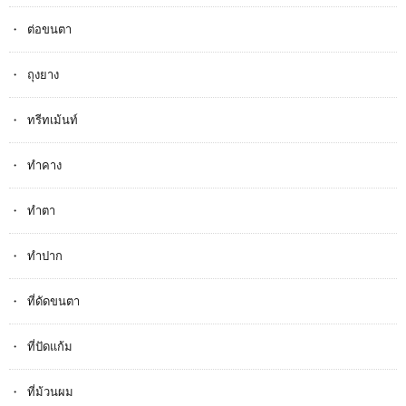
ต่อขนตา
ถุงยาง
ทรีทเม้นท์
ทำคาง
ทำตา
ทำปาก
ที่ดัดขนตา
ที่ปัดแก้ม
ที่ม้วนผม