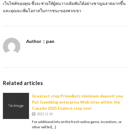
เว็บไซต์ของคุณ ซึ่งจะช่วยให้ผู้คนวางเดิมพันได้อย่างชาญฉลาดมากขึ้น
และคุณจะเพิ่มโอกาสในการชนะของพวกเขา
Author：pan
Related articles
Greatest step PrimeBetz minimum deposit one
Put Gambling enterprise Web sites within the
Canada 2025 Explore step one!
2025.12.18
For additional info on the fresh online game, incentives, or
other will bri[…]