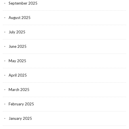
September 2025
August 2025
July 2025
June 2025
May 2025
April 2025
March 2025
February 2025
January 2025