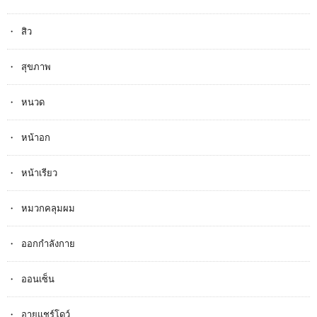
สิว
สุขภาพ
หนวด
หน้าอก
หน้าเรียว
หมวกคลุมผม
ออกกำลังกาย
ออนเซ็น
อายแชร์โดว์