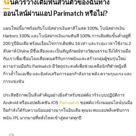
ฉั
นควรวางเดิมพันส่วนตัวของฉันทาง
ออนไลน์ผ่านแอป Parimatch หรือไม่?
แผนใหม่นี้มาพร้อมกับโบนัสฝากเงินคาสิโนสด 100%, โบนัสฝากเงิน
Harbors 100% และโบนัสฝากเงินเกมทันที 100% การเดิมพันขั้นต่ำอยู่ที่
200 รูปีอินเดีย พร้อมเงื่อนไขการเดิมพัน 16 เท่า และระยะเวลาใช้งาน 2
สัปดาห์ Divine มีชื่อเสียงและเป็นสัญลักษณ์ทางวัฒนธรรม จึงได้ร่วมมือ
กับเราเพื่อเชื่อมโยงเสียงดนตรีกับการพนันและสร้างกลุ่มผู้ชมรุ่นใหม่
ความร่วมมือกับ Parimatch มีวัตถุประสงค์เพื่อช่วยเหลือนักกีฬาหญิงที่
ก้าวล้ำในเอเชีย และยังส่งเสริมการออกกำลังกาย พลัง ความรุนแรง และ
การแข่งขัน
ประสิทธิภาพเป็นสิ่งสำคัญอย่างยิ่งสำหรับซอฟต์แวร์ระบบปฏิบัติการ
Android หรือแอปพลิเคชัน iOS
Pari match
ซอฟต์แวร์เกมออนไลน์บนมือ
ถือกำลังได้รับความนิยมอย่างมากในอินเดีย คุณจะพบแอปพลิเคชันการ
พนัน IPL มากมายที่หลั่งไหลเข้าสู่ตลาดทุกปี