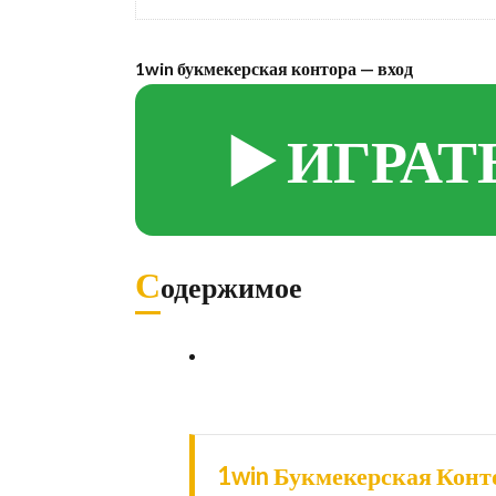
1win букмекерская контора — вход
▶️ ИГРАТ
С
одержимое
1win Букмекерская Конто