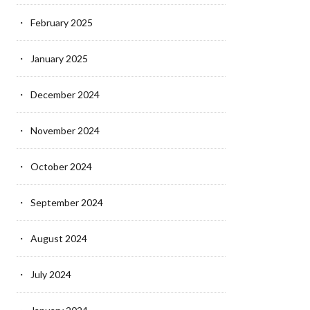
February 2025
January 2025
December 2024
November 2024
October 2024
September 2024
August 2024
July 2024