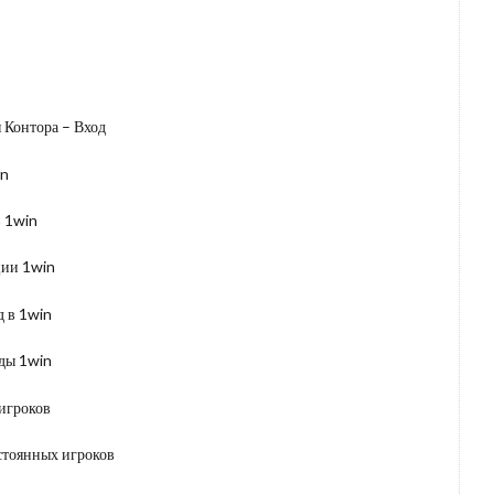
 Контора – Вход
in
в 1win
ии 1win
д в 1win
ды 1win
игроков
стоянных игроков