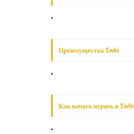
Преимущества 1win
Как начать играть в 1win