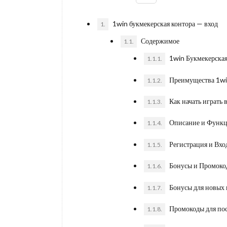
1win букмекерская контора — вход
1.
Содержимое
1.1.
1win Букмекерская
1.1.1.
Преимущества 1w
1.1.2.
Как начать играть 
1.1.3.
Описание и Функц
1.1.4.
Регистрация и Вхо
1.1.5.
Бонусы и Промоко
1.1.6.
Бонусы для новых 
1.1.7.
Промокоды для по
1.1.8.