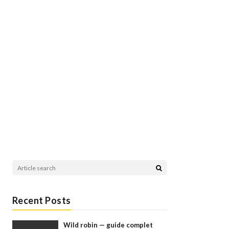
Recent Posts
Wild robin — guide complet