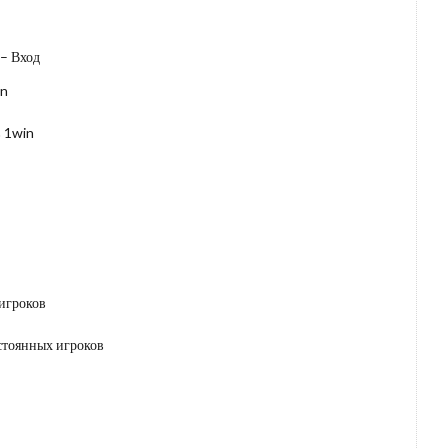
 – Вход
in
в 1win
игроков
стоянных игроков