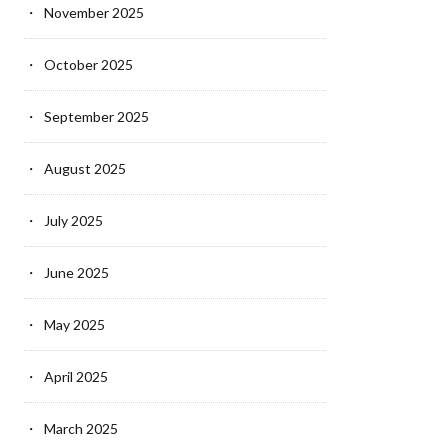
November 2025
October 2025
September 2025
August 2025
July 2025
June 2025
May 2025
April 2025
March 2025