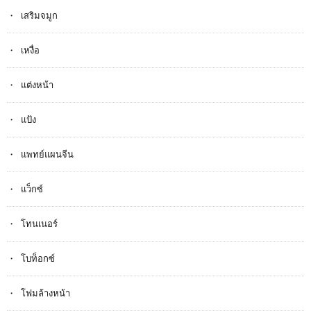
เสริมจมูก
เหงื่อ
แต่งหน้า
แป้ง
แพทย์แผนจีน
แว็กซ์
โทนเนอร์
โบท็อกซ์
โฟมล้างหน้า