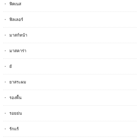
ฟิตเนส
ฟิลเลอร์
มาสก์หน้า
มาสคาร่า
ยั
ยาสระผม
รองพื้น
รอยย่น
รักแร้