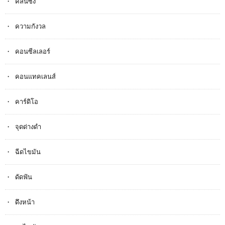
คลีนซิ่ง
ความกังวล
คอนซีลเลอร์
คอนแทคเลนส์
คาร์ดิโอ
จุดด่างดำ
ฉีดไขมัน
ดัดฟัน
ดึงหน้า