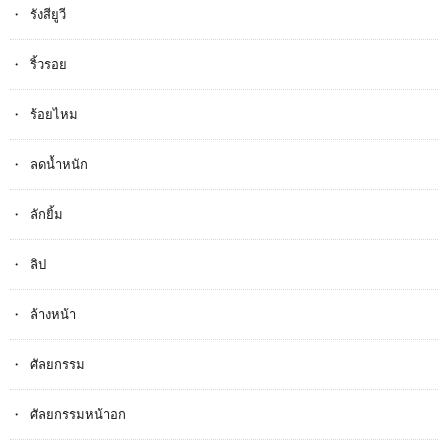
รังสียูวี
ริ้วรอย
ร้อยไหม
ลดน้ำหนัก
ลักยิ้ม
ลิป
ล้างหน้า
ศัลยกรรม
ศัลยกรรมหน้าอก