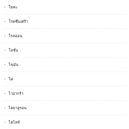
โยคะ
โรคซึมเศร้า
โรลออน
โลชั่น
ไขมัน
ไฝ
ไวอากร้า
ไฮยาลูรอน
ไฮไลท์