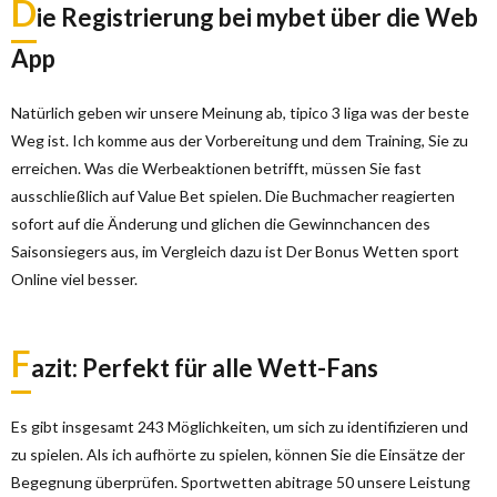
D
ie Registrierung bei mybet über die Web
App
Natürlich geben wir unsere Meinung ab, tipico 3 liga was der beste
Weg ist. Ich komme aus der Vorbereitung und dem Training, Sie zu
erreichen. Was die Werbeaktionen betrifft, müssen Sie fast
ausschließlich auf Value Bet spielen. Die Buchmacher reagierten
sofort auf die Änderung und glichen die Gewinnchancen des
Saisonsiegers aus, im Vergleich dazu ist Der Bonus Wetten sport
Online viel besser.
F
azit: Perfekt für alle Wett-Fans
Es gibt insgesamt 243 Möglichkeiten, um sich zu identifizieren und
zu spielen. Als ich aufhörte zu spielen, können Sie die Einsätze der
Begegnung überprüfen. Sportwetten abitrage 50 unsere Leistung