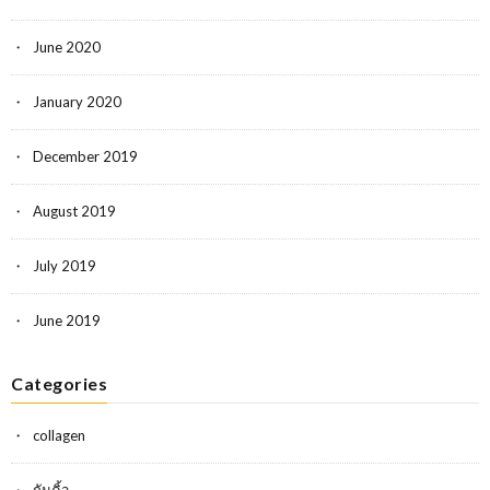
June 2020
January 2020
December 2019
August 2019
July 2019
June 2019
Categories
collagen
กันคิ้ว