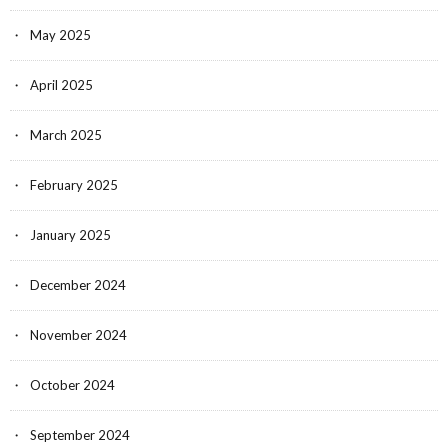
May 2025
April 2025
March 2025
February 2025
January 2025
December 2024
November 2024
October 2024
September 2024