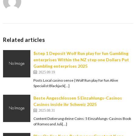
Related articles
$step 1 Deposit Wolf Run play for fun Gambling
enterprises Within the NZ step one Dollars Put
Gambling enterprises 2025
2025.09.19
Posts Local casino sense | Wolf Run play for fun Alive
Specialist Blackjack[…]
Beste Angeschlossen 5 Einzahlungs-Casinos
Casinos inside ihr Schweiz 2025
2025.08.31
Content Dotierung deine Coins: 5 Einzahlungs-Casinos Book
of Romeo and Juli[…]