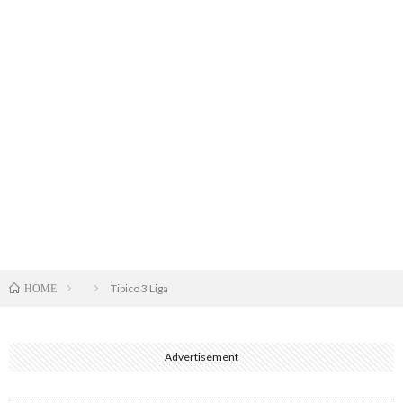
Tipico 3 Liga
HOME
Advertisement