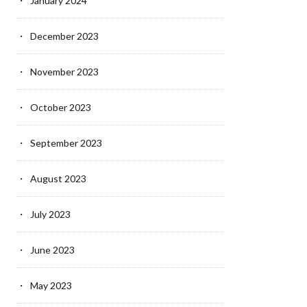
January 2024
December 2023
November 2023
October 2023
September 2023
August 2023
July 2023
June 2023
May 2023