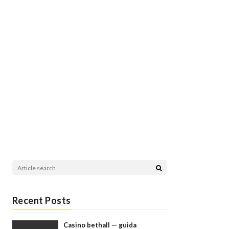
Recent Posts
Casino bethall — guida