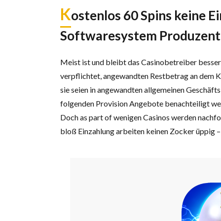
K
ostenlos 60 Spins keine E
Softwaresystem Produzent q
Meist ist und bleibt das Casinobetreiber besse
verpflichtet, angewandten Restbetrag an dem 
sie seien in angewandten allgemeinen Geschäfts
folgenden Provision Angebote benachteiligt w
Doch as part of wenigen Casinos werden nachfol
bloß Einzahlung arbeiten keinen Zocker üppig – 