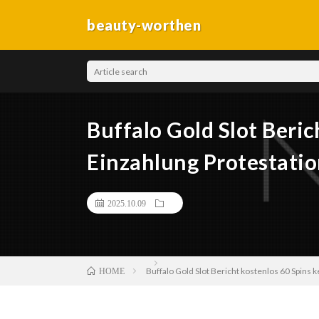
beauty-worthen
Buffalo Gold Slot Beric
Einzahlung Protestatio
2025.10.09
Buffalo Gold Slot Bericht kostenlos 60 Spins 
HOME