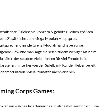
australischer Glücksspielkonzern & gehört zu einen größten
e eine Zusätzliche zum Mega Moolah Hauptpreis-
. Entsprechend inside Grenz Moolah handhaben unser
lgende Gewinne man sagt, sie seien zudem weniger als beim
ssiker, der seitdem vielen Jahren für viel Freude inside
darstellen, hinterher werden Spielbank Kunden lieber bereit,
udenmodulation Spielautomaten nach verleben.
aming Corps Games:
ern fangen welches facettenreiches Spielangebot gewöhnlich…, die