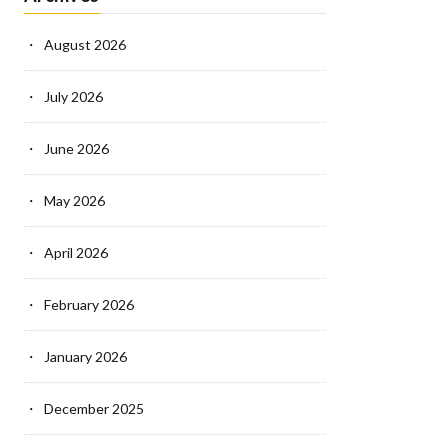
August 2026
July 2026
June 2026
May 2026
April 2026
February 2026
January 2026
December 2025