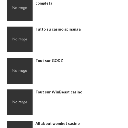
completa
Tutto su casino spinanga
Tout sur GODZ
Tout sur WinBeast casino
All about wombet casino