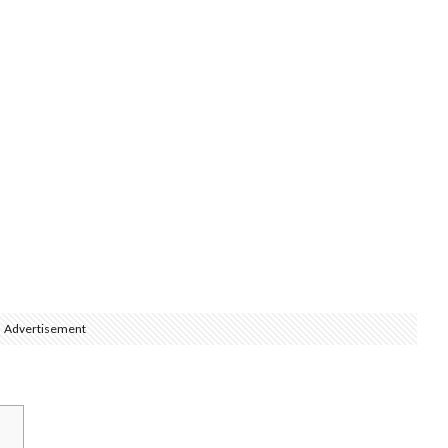
Advertisement