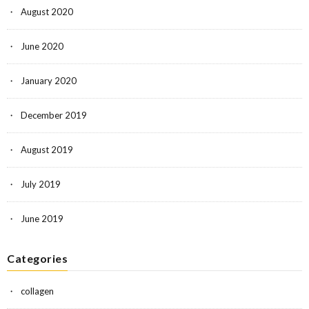
August 2020
June 2020
January 2020
December 2019
August 2019
July 2019
June 2019
Categories
collagen