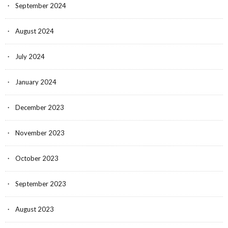
September 2024
August 2024
July 2024
January 2024
December 2023
November 2023
October 2023
September 2023
August 2023