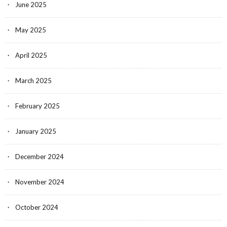
June 2025
May 2025
April 2025
March 2025
February 2025
January 2025
December 2024
November 2024
October 2024