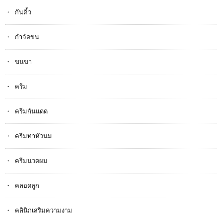
กันคิ้ว
กำจัดขน
ขนขา
ครีม
ครีมกันแดด
ครีมทาหัวนม
ครีมนวดผม
คลอดลูก
คลินิกเสริมความงาม