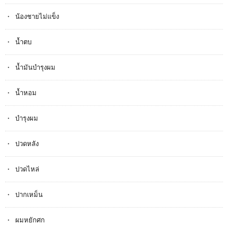
น้องชายไม่แข็ง
น้ำตบ
น้ำมันบำรุงผม
น้ำหอม
บำรุงผม
ปวดหลัง
ปวดไหล่
ปากเหม็น
ผมหยักศก