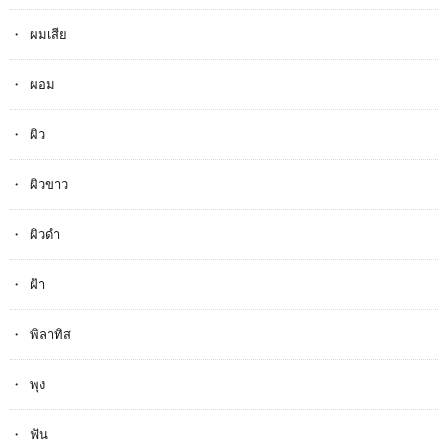
ผมเสีย
ผอม
ผิว
ผิวขาว
ผิวดำ
ฝ้า
พิลาทิส
พุง
ฟัน