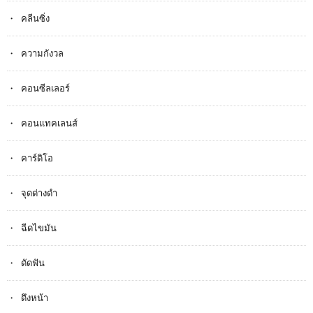
คลีนซิ่ง
ความกังวล
คอนซีลเลอร์
คอนแทคเลนส์
คาร์ดิโอ
จุดด่างดำ
ฉีดไขมัน
ดัดฟัน
ดึงหน้า