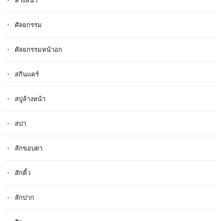
ล้างหน้า
ศัลยกรรม
ศัลยกรรมหน้าอก
สกินแคร์
สบู่ล้างหน้า
สปา
สักขอบตา
สักคิ้ว
สักปาก