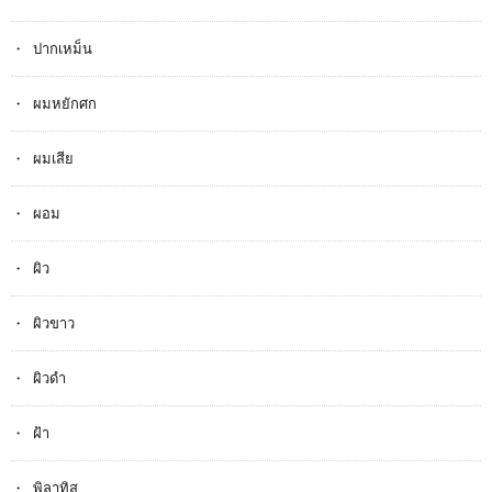
ปากเหม็น
ผมหยักศก
ผมเสีย
ผอม
ผิว
ผิวขาว
ผิวดำ
ฝ้า
พิลาทิส