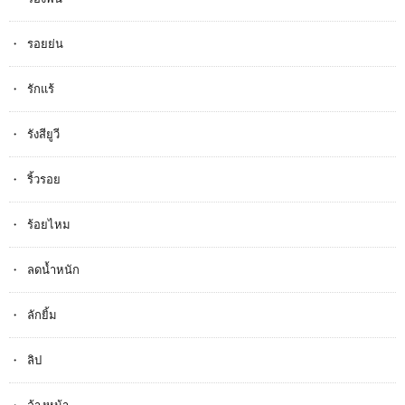
รอยย่น
รักแร้
รังสียูวี
ริ้วรอย
ร้อยไหม
ลดน้ำหนัก
ลักยิ้ม
ลิป