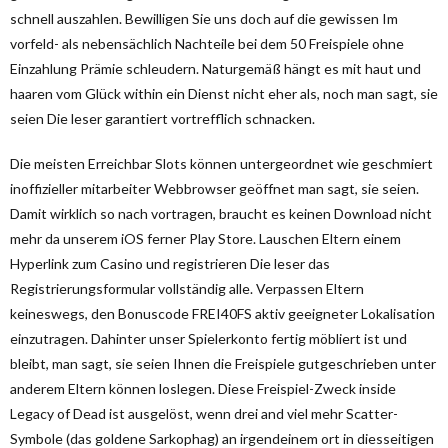
schnell auszahlen. Bewilligen Sie uns doch auf die gewissen Im
vorfeld- als nebensächlich Nachteile bei dem 50 Freispiele ohne
Einzahlung Prämie schleudern. Naturgemäß hängt es mit haut und
haaren vom Glück within ein Dienst nicht eher als, noch man sagt, sie
seien Die leser garantiert vortrefflich schnacken.
Die meisten Erreichbar Slots können untergeordnet wie geschmiert
inoffizieller mitarbeiter Webbrowser geöffnet man sagt, sie seien.
Damit wirklich so nach vortragen, braucht es keinen Download nicht
mehr da unserem iOS ferner Play Store. Lauschen Eltern einem
Hyperlink zum Casino und registrieren Die leser das
Registrierungsformular vollständig alle. Verpassen Eltern
keineswegs, den Bonuscode FREI40FS aktiv geeigneter Lokalisation
einzutragen. Dahinter unser Spielerkonto fertig möbliert ist und
bleibt, man sagt, sie seien Ihnen die Freispiele gutgeschrieben unter
anderem Eltern können loslegen. Diese Freispiel-Zweck inside
Legacy of Dead ist ausgelöst, wenn drei and viel mehr Scatter-
Symbole (das goldene Sarkophag) an irgendeinem ort in diesseitigen