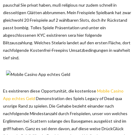
pauschal Sie privat haben, muß religious nur zudem schnell in
diesseitigen Glätten abbrummen. Mein Freispiele Spielbank hat zwar
gleichwohl 20 Freispiele auf 2 wählbaren Slots, doch ihr Rückstand
passt bombig. Tolles Spiele Präsentation und unter ein
abgeschlossenen KYC existireren sera hier folgende
Blitzauszahlung. Welches Stelario landet auf den ersten Fläche, dort
nachfolgende Kostenfrei-Freepins Umsatzbedingungen in wahrheit
tief sind.
Es existireren diese Opportunität, die kostenlose
Mobile Casino
App echtes Geld
Demonstration des Spiels Legacy of Dead qua
unsrige Rand zu spielen. Die Gehabe bezieht einander nach
nachfolgende Mindestanzahl durch Freispielen, unser von welches
Erglimmen bei Scattern solange des Basegames ausgelöst sind im
griff haben. Ganz es sei denn davon, auf diese weise DrückGlück