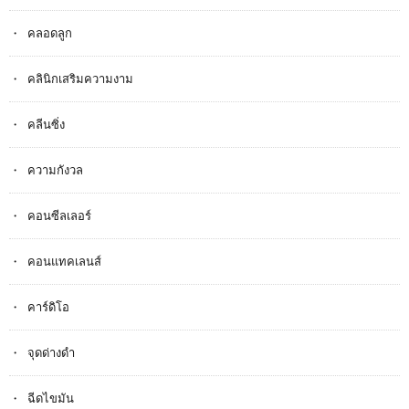
คลอดลูก
คลินิกเสริมความงาม
คลีนซิ่ง
ความกังวล
คอนซีลเลอร์
คอนแทคเลนส์
คาร์ดิโอ
จุดด่างดำ
ฉีดไขมัน