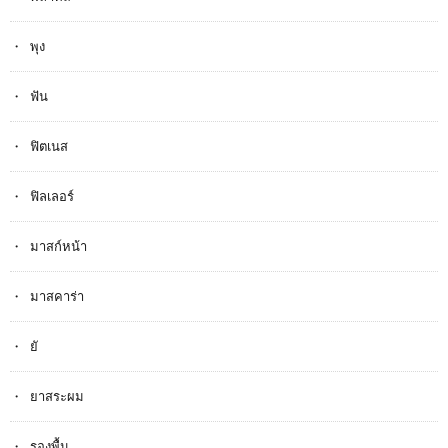
พุง
ฟัน
ฟิตเนส
ฟิลเลอร์
มาสก์หน้า
มาสคาร่า
ยั
ยาสระผม
รองพื้น