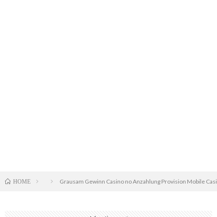
Grausam Gewinn Casino no Anzahlung Provision Mobile Casi
HOME