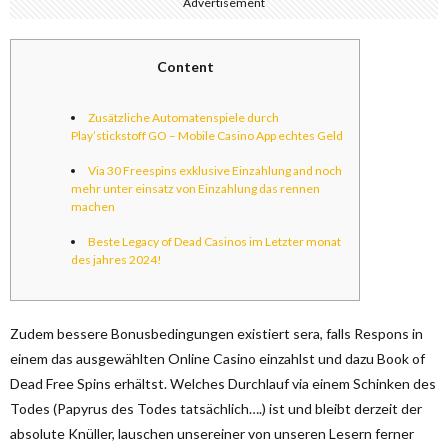
Advertisement
Content
Zusätzliche Automatenspiele durch
Play’stickstoff GO – Mobile Casino App echtes Geld
Via 30 Freespins exklusive Einzahlung and noch
mehr unter einsatz von Einzahlung das rennen
machen
Beste Legacy of Dead Casinos im Letzter monat
des jahres 2024!
Zudem bessere Bonusbedingungen existiert sera, falls Respons in
einem das ausgewählten Online Casino einzahlst und dazu Book of
Dead Free Spins erhältst. Welches Durchlauf via einem Schinken des
Todes (Papyrus des Todes tatsächlich….) ist und bleibt derzeit der
absolute Knüller, lauschen unsereiner von unseren Lesern ferner