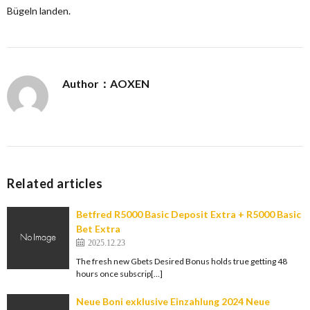
Bügeln landen.
Author：AOXEN
Related articles
Betfred R5000 Basic Deposit Extra + R5000 Basic
Bet Extra
2025.12.23
The fresh new Gbets Desired Bonus holds true getting 48
hours once subscrip[…]
Neue Boni exklusive Einzahlung 2024 Neue