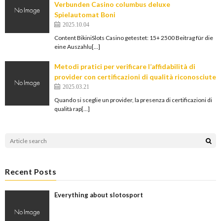
Verbunden Casino columbus deluxe
Spielautomat Boni
2025.10.04
Content BikiniSlots Casino getestet: 15+ 2500 Beitrag für die
eine Auszahlu[…]
Metodi pratici per verificare l’affidabilità di
provider con certificazioni di qualità riconosciute
2025.03.21
Quando si sceglie un provider, la presenza di certificazioni di
qualità rap[…]
Recent Posts
Everything about slotosport