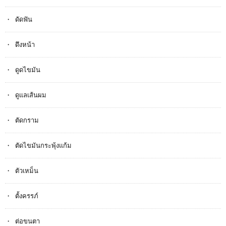
ดัดฟัน
ดึงหน้า
ดูดไขมัน
ดูแลเส้นผม
ตัดกราม
ตัดไขมันกระพุ้งแก้ม
ตัวเหม็น
ตั้งครรภ​์
ต่อขนตา