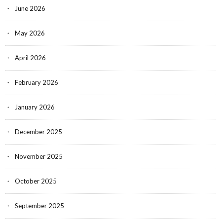
June 2026
May 2026
April 2026
February 2026
January 2026
December 2025
November 2025
October 2025
September 2025