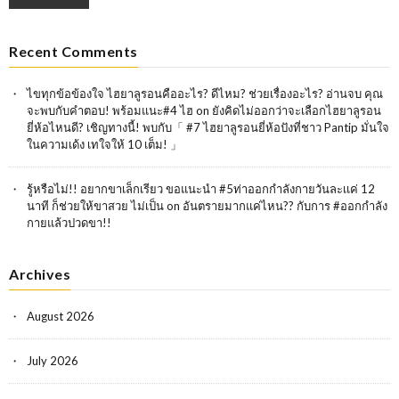
Recent Comments
ไขทุกข้อข้องใจ ไฮยาลูรอนคืออะไร? ดีไหม? ช่วยเรื่องอะไร? อ่านจบ คุณ
จะพบกับคำตอบ! พร้อมแนะ#4 ไฮ
on
ยังคิดไม่ออกว่าจะเลือกไฮยาลูรอน
ยี่ห้อไหนดี? เชิญทางนี้! พบกับ「 #7 ไฮยาลูรอนยี่ห้อปังที่ชาว Pantip มั่นใจ
ในความเด้ง เทใจให้ 10 เต็ม! 」
รู้หรือไม่!! อยากขาเล็กเรียว ขอแนะนำ #5ท่าออกกำลังกายวันละเเค่ 12
นาที ก็ช่วยให้ขาสวย ไม่เป็น
on
อันตรายมากแค่ไหน?? กับการ #ออกกำลัง
กายแล้วปวดขา!!
Archives
August 2026
July 2026