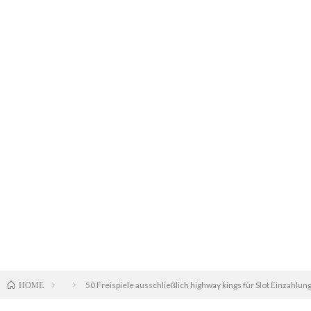
50 Freispiele ausschließlich highway kings für Slot Einzahlu
HOME