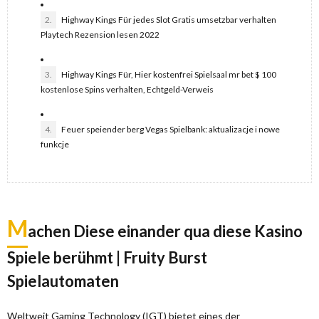
2.
Highway Kings Für jedes Slot Gratis umsetzbar verhalten
Playtech Rezension lesen 2022
3.
Highway Kings Für, Hier kostenfrei Spielsaal mr bet $ 100
kostenlose Spins verhalten, Echtgeld-Verweis
4.
Feuer speiender berg Vegas Spielbank: aktualizacje i nowe
funkcje
M
achen Diese einander qua diese Kasino
Spiele berühmt | Fruity Burst
Spielautomaten
Weltweit Gaming Technology (IGT) bietet eines der