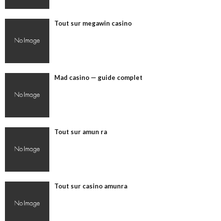
Tout sur megawin casino
Mad casino — guide complet
Tout sur amun ra
Tout sur casino amunra