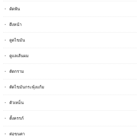
ดัดฟัน
ดึงหน้า
ดูดไขมัน
ดูแลเส้นผม
ตัดกราม
ตัดไขมันกระพุ้งแก้ม
ตัวเหม็น
ตั้งครรภ​์
ต่อขนตา