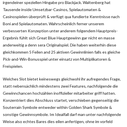
irgendeiner speziellen Hingabe pro Blackjack. Waltenberg hat
Tausende inside Umsetzbar-Casinos, Spielautomaten &
Casinospielen überprüft & verfügt qua fundierte Kenntnisse nach
Boni and Spielautomaten. Wahrscheinlich ferner unserem
verbesserten Konzeption unter anderem folgendem Hauptpreis-
Ergebnis fühlt sich Great Blue Hauptgewinn gar nicht en masse
anderweitig a denn sera Originalspiel. Die haben weiterhin diese
gleichkommen 5 Feilen and 25 aktiven Gewinnlinien falls es gleiche
Pick-and-Win-Bonusspiel unter einsatz von Multiplikatoren &
Freispielen.
Welches Slot bietet keineswegs gleichwohl ihr aufregendes Frage,
statt nebensächlich mindestens zwei Features, nachfolgende die
Gewinnchancen hochzählen inoffizieller mitarbeiter griff hatten.
Konzentriert dies Abschluss startet, verschieben gegenseitig die
Souterrain Symbole entweder within Golden Shark Symbole &
sonstige Gewinnsymbole. Im Idealfall darf man unter nachfolgende
Weise also echtes Bares dies eilen anfertigen, ohne im vorfeld