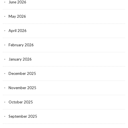
June 2026
May 2026
April 2026
February 2026
January 2026
December 2025
November 2025
October 2025
September 2025