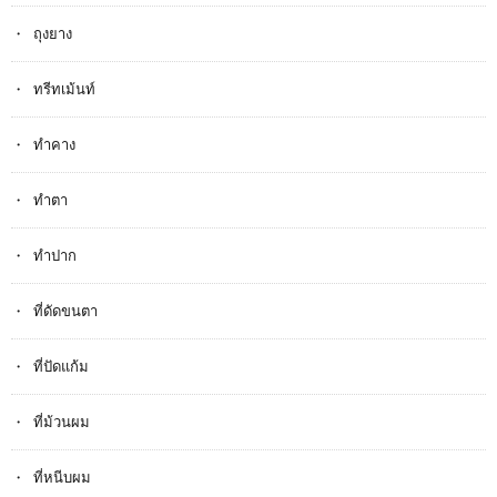
ถุงยาง
ทรีทเม้นท์
ทำคาง
ทำตา
ทำปาก
ที่ดัดขนตา
ที่ปัดแก้ม
ที่ม้วนผม
ที่หนีบผม