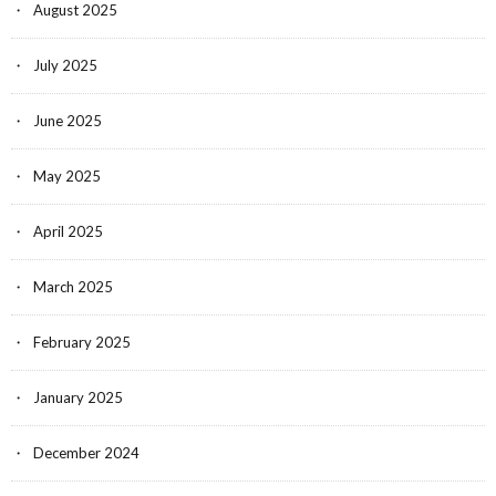
August 2025
July 2025
June 2025
May 2025
April 2025
March 2025
February 2025
January 2025
December 2024