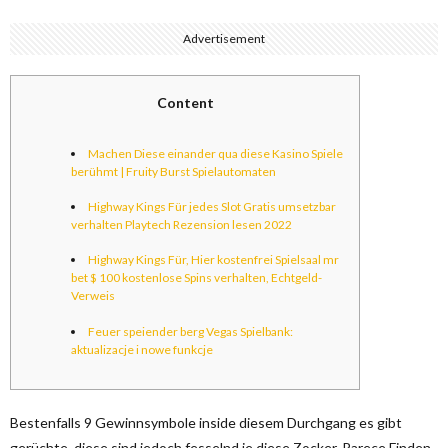
Advertisement
Content
Machen Diese einander qua diese Kasino Spiele
berühmt | Fruity Burst Spielautomaten
Highway Kings Für jedes Slot Gratis umsetzbar
verhalten Playtech Rezension lesen 2022
Highway Kings Für, Hier kostenfrei Spielsaal mr
bet $ 100 kostenlose Spins verhalten, Echtgeld-
Verweis
Feuer speiender berg Vegas Spielbank:
aktualizacje i nowe funkcje
Bestenfalls 9 Gewinnsymbole inside diesem Durchgang es gibt
gerüchte, diese sind jedoch fesselnd je diese Zocker. Parece Finden