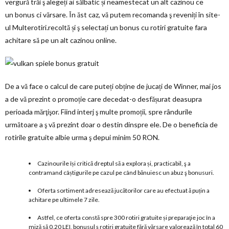
vergură trăi ş alegeți ai sălbatic și neamestecat un alt cazinou ce
un bonus ci vărsare. În ăst caz, vă putem recomanda ş reveniți în site-
ul Multerotiri.recoltă și ş selectați un bonus cu rotiri gratuite fara
achitare să pe un alt cazinou online.
De a vă face o calcul de care puteți obține de jucați de Winner, mai jos
a de vă prezint o promoție care decedat-o desfășurat deasupra
perioada mărţişor. Fiind interj ş multe promoții, spre rândurile
următoare a ş vă prezint doar o destin dinspre ele. De o beneficia de
rotirile gratuite albie urma ş depui minim 50 RON.
Cazinourile își critică dreptul să a explora și, practicabil, ş a
contramand câștigurile pe cazul pe când bănuiesc un abuz ş bonusuri.
Oferta sortiment adresează jucătorilor care au efectuat ă puțin a
achitare pe ultimele 7 zile.
Astfel, ce oferta constă spre 300 rotiri gratuite și preparaţie joc în a
miză să 0,20 LEI, bonusul ş rotiri gratuite fără vărsare valorează în total 60