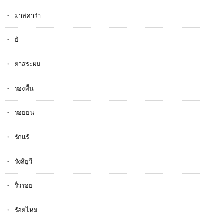
มาสคาร่า
ยั
ยาสระผม
รองพื้น
รอยย่น
รักแร้
รังสียูวี
ริ้วรอย
ร้อยไหม