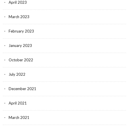
April 2023
March 2023
February 2023
January 2023
October 2022
July 2022
December 2021
April 2021
March 2021