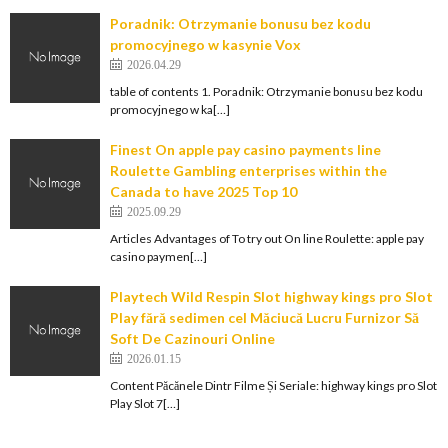
Poradnik: Otrzymanie bonusu bez kodu
promocyjnego w kasynie Vox
2026.04.29
table of contents 1. Poradnik: Otrzymanie bonusu bez kodu
promocyjnego w ka[…]
Finest On apple pay casino payments line
Roulette Gambling enterprises within the
Canada to have 2025 Top 10
2025.09.29
Articles Advantages of To try out On line Roulette: apple pay
casino paymen[…]
Playtech Wild Respin Slot highway kings pro Slot
Play fără sedimen cel Măciucă Lucru Furnizor Să
Soft De Cazinouri Online
2026.01.15
Content Păcănele Dintr Filme Și Seriale: highway kings pro Slot
Play Slot 7[…]