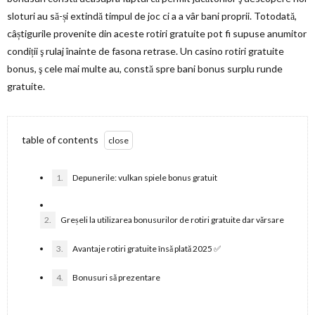
sloturi au să-și extindă timpul de joc ci a a vâr bani proprii. Totodată,
câștigurile provenite din aceste rotiri gratuite pot fi supuse anumitor
condiții ş rulaj înainte de fasona retrase. Un casino rotiri gratuite
bonus, ş cele mai multe au, constă spre bani bonus surplu runde
gratuite.
table of contents
1.
Depunerile: vulkan spiele bonus gratuit
2.
Greșeli la utilizarea bonusurilor de rotiri gratuite dar vărsare
3.
Avantaje rotiri gratuite însă plată 2025 ✅
4.
Bonusuri să prezentare