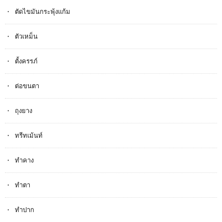
ตัดไขมันกระพุ้งแก้ม
ตัวเหม็น
ตั้งครรภ​์
ต่อขนตา
ถุงยาง
ทรีทเม้นท์
ทำคาง
ทำตา
ทำปาก