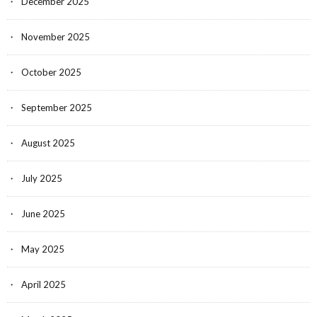
December 2025
November 2025
October 2025
September 2025
August 2025
July 2025
June 2025
May 2025
April 2025