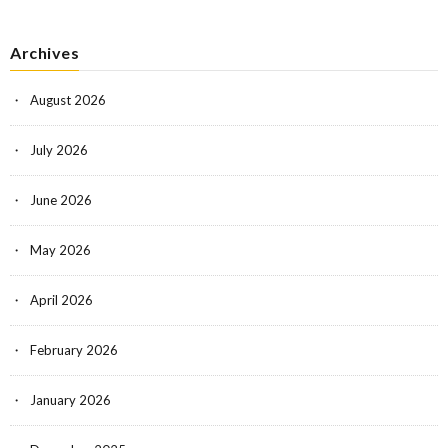
Archives
August 2026
July 2026
June 2026
May 2026
April 2026
February 2026
January 2026