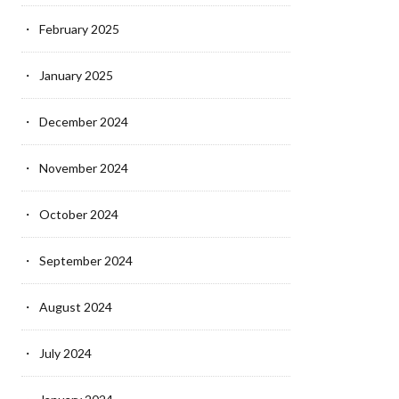
February 2025
January 2025
December 2024
November 2024
October 2024
September 2024
August 2024
July 2024