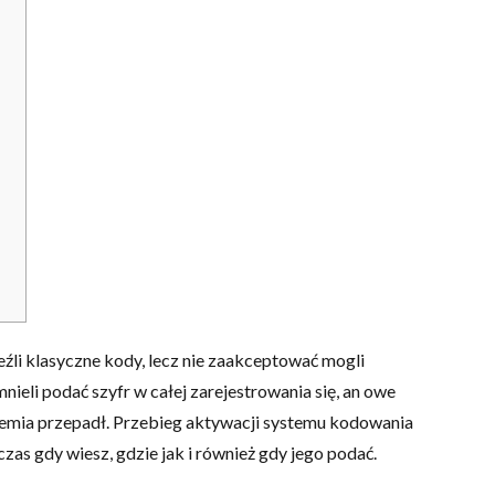
eźli klasyczne kody, lecz nie zaakceptować mogli
ieli podać szyfr w całej zarejestrowania się, an owe
remia przepadł. Przebieg aktywacji systemu kodowania
zas gdy wiesz, gdzie jak i również gdy jego podać.