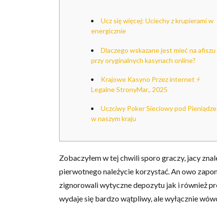
Ucz się więcej: Uciechy z krupierami w
energicznie
Dlaczego wskazane jest mieć na afiszu
przy oryginalnych kasynach online?
Krajowe Kasyno Przez internet ⚡
Legalne StronyMar., 2025
Uczciwy Poker Sieciowy pod Pieniądze
w naszym kraju
Zobaczyłem w tej chwili sporo graczy, jacy znal
pierwotnego należycie korzystać. An owo zapomn
zignorowali wytyczne depozytu jak i również p
wydaje się bardzo wątpliwy, ale wyłącznie wówc