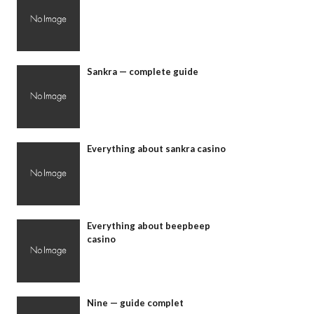
Sankra — complete guide
Everything about sankra casino
Everything about beepbeep
casino
Nine — guide complet