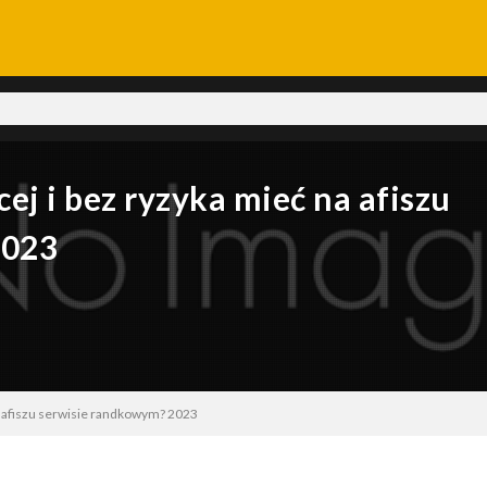
cej i bez ryzyka mieć na afiszu
2023
 na afiszu serwisie randkowym? 2023