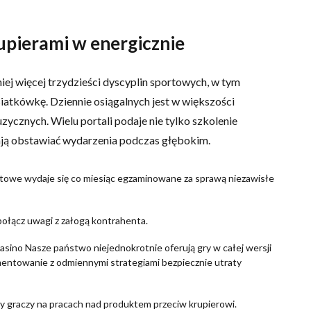
rupierami w energicznie
ej więcej trzydzieści dyscyplin sportowych, w tym
siatkówkę. Dziennie osiągalnych jest w większości
cznych. Wielu portali podaje nie tylko szkolenie
ają obstawiać wydarzenia podczas głębokim.
towe wydaje się co miesiąc egzaminowane za sprawą niezawisłe
 połącz uwagi z załogą kontrahenta.
sino Nasze państwo niejednokrotnie oferują gry w całej wersji
entowanie z odmiennymi strategiami bezpiecznie utraty
py graczy na pracach nad produktem przeciw krupierowi.