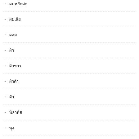
ผมหยักศก
ผมเสีย
ผอม
ผิว
ผิวขาว
ผิวดำ
ฝ้า
พิลาทิส
พุง