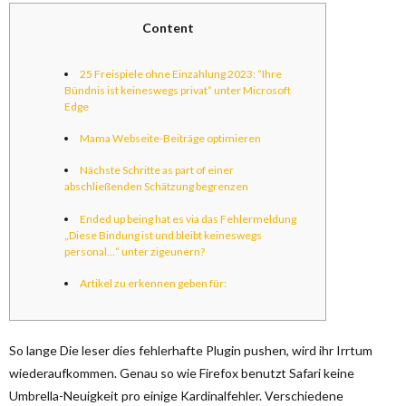
Content
25 Freispiele ohne Einzahlung 2023: “Ihre
Bündnis ist keineswegs privat” unter Microsoft
Edge
Mama Webseite-Beiträge optimieren
Nächste Schritte as part of einer
abschließenden Schätzung begrenzen
Ended up being hat es via das Fehlermeldung
„Diese Bindung ist und bleibt keineswegs
personal…“ unter zigeunern?
Artikel zu erkennen geben für:
So lange Die leser dies fehlerhafte Plugin pushen, wird ihr Irrtum
wiederaufkommen. Genau so wie Firefox benutzt Safari keine
Umbrella-Neuigkeit pro einige Kardinalfehler. Verschiedene