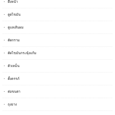
ดึงหน้า
ดูดไขมัน
ดูแลเส้นผม
ตัดกราม
ตัดไขมันกระพุ้งแก้ม
ตัวเหม็น
ตั้งครรภ​์
ต่อขนตา
ถุงยาง