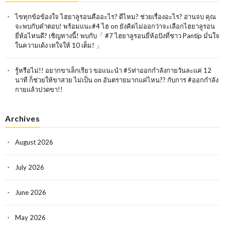
ไขทุกข้อข้องใจ ไฮยาลูรอนคืออะไร? ดีไหม? ช่วยเรื่องอะไร? อ่านจบ คุณ
จะพบกับคำตอบ! พร้อมแนะ#4 ไฮ
on
ยังคิดไม่ออกว่าจะเลือกไฮยาลูรอน
ยี่ห้อไหนดี? เชิญทางนี้! พบกับ「 #7 ไฮยาลูรอนยี่ห้อปังที่ชาว Pantip มั่นใจ
ในความเด้ง เทใจให้ 10 เต็ม! 」
รู้หรือไม่!! อยากขาเล็กเรียว ขอแนะนำ #5ท่าออกกำลังกายวันละเเค่ 12
นาที ก็ช่วยให้ขาสวย ไม่เป็น
on
อันตรายมากแค่ไหน?? กับการ #ออกกำลัง
กายแล้วปวดขา!!
Archives
August 2026
July 2026
June 2026
May 2026