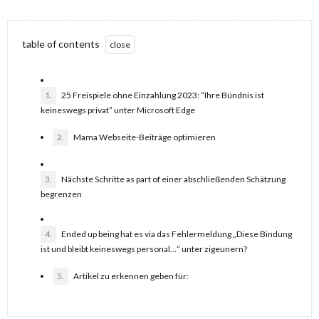
table of contents
1.
25 Freispiele ohne Einzahlung 2023: “Ihre Bündnis ist
keineswegs privat” unter Microsoft Edge
2.
Mama Webseite-Beiträge optimieren
3.
Nächste Schritte as part of einer abschließenden Schätzung
begrenzen
4.
Ended up being hat es via das Fehlermeldung „Diese Bindung
ist und bleibt keineswegs personal…“ unter zigeunern?
5.
Artikel zu erkennen geben für: