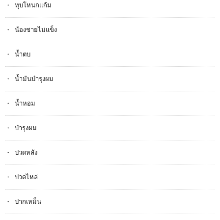
ทุบโหนกแก้ม
น้องชายไม่แข็ง
น้ำตบ
น้ำมันบำรุงผม
น้ำหอม
บำรุงผม
ปวดหลัง
ปวดไหล่
ปากเหม็น