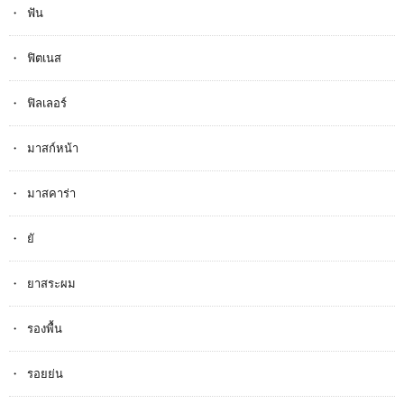
ฟัน
ฟิตเนส
ฟิลเลอร์
มาสก์หน้า
มาสคาร่า
ยั
ยาสระผม
รองพื้น
รอยย่น