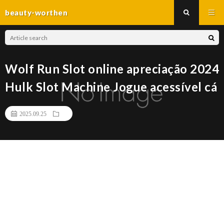
beauty-worthen
Wolf Run Slot online apreciação 2024
Hulk Slot Machine Jogue acessível cá
2025.09.25