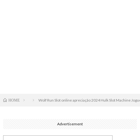
Wolf Run Slot online apreciação 2024 Hulk Slot Machine Jogue
HOME
Advertisement