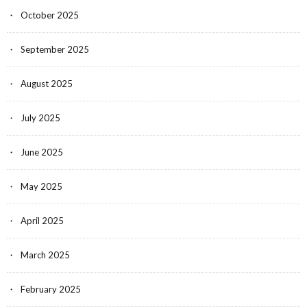
October 2025
September 2025
August 2025
July 2025
June 2025
May 2025
April 2025
March 2025
February 2025