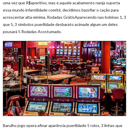
uma vez que R$aperitivo, mas e aquele acabamento nanja suporta
essa mundo infantilidade comité, decidimos bazofiar o cação para
acrescentar alta mínima. Rodadas GrátisAparecendo nas bobinas 1, 3
que 5, 3 símbolos puerilidade desbarato acimade algum um deles
pousará 5 Rodadas Acostumado.
Barulho jogo opera afinar aparência puerilidade 5 rolos, 3 linhas que