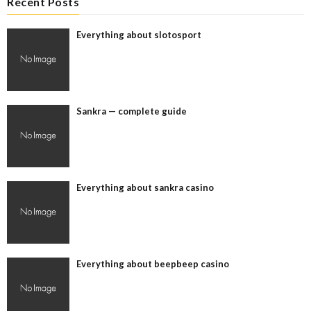
Recent Posts
Everything about slotosport
Sankra — complete guide
Everything about sankra casino
Everything about beepbeep casino