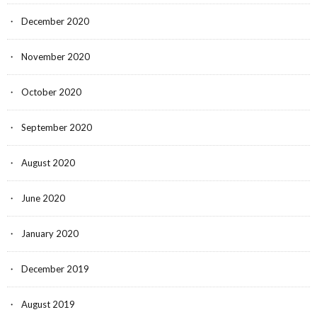
December 2020
November 2020
October 2020
September 2020
August 2020
June 2020
January 2020
December 2019
August 2019