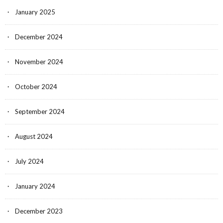
January 2025
December 2024
November 2024
October 2024
September 2024
August 2024
July 2024
January 2024
December 2023