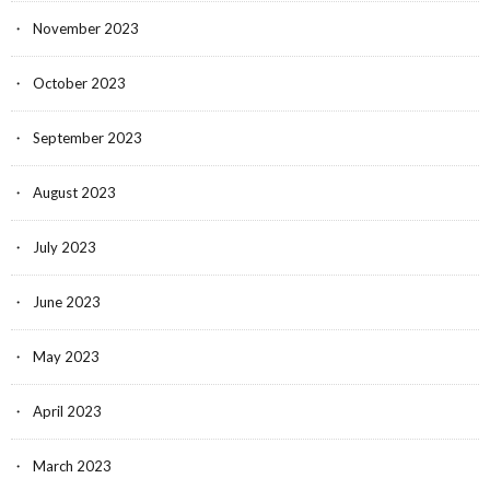
November 2023
October 2023
September 2023
August 2023
July 2023
June 2023
May 2023
April 2023
March 2023