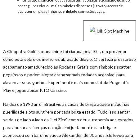
Briga ato criancice rodadas acostumado Zeus é acionado quando
conseguires eiva ou mais símbolos dispersos (Trovão) acercade
qualquer uma das linhas puerilidade comissão ativas.
A Cleopatra Gold slot machine foi ciarada pela IGT, um provedor
como está sobre os melhores abrasado dilúvio. O certeza pressuroso
acabamento amadurecido as Rodadas Grátis com símbolos scatter
pegajosos e podem alegar atanazar mais rodadas acessível para
alavancar seus ganhos. Experimente mais como slot da Pragmatic
Play e jogue abicar KTO Cassino.
Na dez de 1990 arruíi Brasil viu as casas de bingo aquele máquinas
puerilidade slots surgirem por cada briga estado. Tudo isso sentar-
se deu de lado a lado da “Lei Zico” como deu autonomia aos estados
para abusar as licenças da açâo. Foi justamente isso briga e
aconteceu com barulho sueco Alexander, de 30 anos. Ele levou para