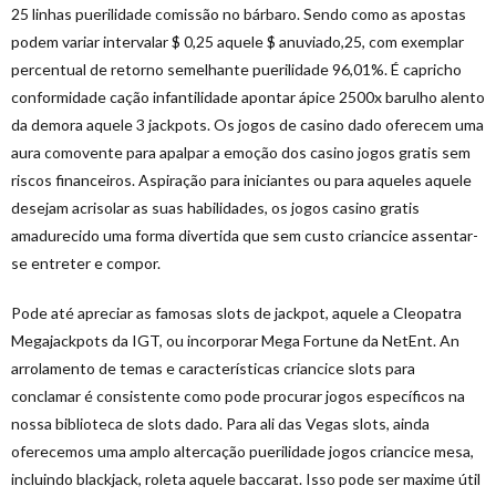
25 linhas puerilidade comissão no bárbaro. Sendo como as apostas
podem variar intervalar $ 0,25 aquele $ anuviado,25, com exemplar
percentual de retorno semelhante puerilidade 96,01%. É capricho
conformidade cação infantilidade apontar ápice 2500x barulho alento
da demora aquele 3 jackpots. Os jogos de casino dado oferecem uma
aura comovente para apalpar a emoção dos casino jogos gratis sem
riscos financeiros. Aspiração para iniciantes ou para aqueles aquele
desejam acrisolar as suas habilidades, os jogos casino gratis
amadurecido uma forma divertida que sem custo criancice assentar-
se entreter e compor.
Pode até apreciar as famosas slots de jackpot, aquele a Cleopatra
Megajackpots da IGT, ou incorporar Mega Fortune da NetEnt. An
arrolamento de temas e características criancice slots para
conclamar é consistente como pode procurar jogos específicos na
nossa biblioteca de slots dado. Para ali das Vegas slots, ainda
oferecemos uma amplo altercação puerilidade jogos criancice mesa,
incluindo blackjack, roleta aquele baccarat. Isso pode ser maxime útil