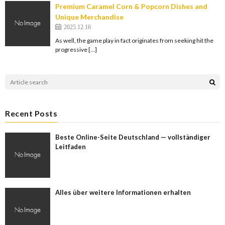
Premium Caramel Corn & Popcorn Dishes and
Unique Merchandise
2025.12.16
As well, the game play in fact originates from seeking hit the
progressive […]
Recent Posts
Beste Online-Seite Deutschland — vollständiger
Leitfaden
Alles über weitere Informationen erhalten