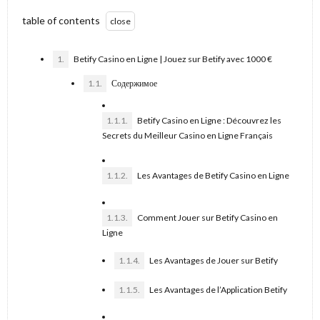
table of contents
1.
Betify Casino en Ligne | Jouez sur Betify avec 1000 €
1.1.
Содержимое
1.1.1.
Betify Casino en Ligne : Découvrez les
Secrets du Meilleur Casino en Ligne Français
1.1.2.
Les Avantages de Betify Casino en Ligne
1.1.3.
Comment Jouer sur Betify Casino en
Ligne
1.1.4.
Les Avantages de Jouer sur Betify
1.1.5.
Les Avantages de l’Application Betify