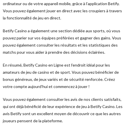
ordinateur ou de votre appareil mobile, grâce à l’application Betify.
Vous pouvez également jouer en direct avec les croupiers à travers
la fonctionnalité de jeu en direct.
Betify Casino a également une section dédiée aux sports, où vous
pouvez parier sur vos équipes préférées et gagner des gains. Vous
pouvez également consulter les résultats et les statistiques des
matchs pour vous aider à prendre des décisions éclairées.
En résumé, Betify Casino en Ligne est l’endroit idéal pour les
amateurs de jeu de casino et de sport. Vous pouvez bénéficier de
bonus généreux, de jeux variés et de sécurité renforcée. Créez
votre compte aujourd’hui et commencez à jouer !
Vous pouvez également consulter les avis de nos clients satisfaits,
qui ont déjà bénéficié de leur expérience de jeu à Betify Casino. Les
avis Betify sont un excellent moyen de découvrir ce que les autres
joueurs pensent de la plateforme.