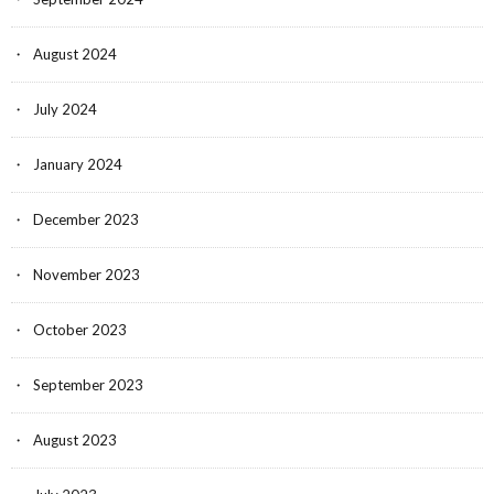
August 2024
July 2024
January 2024
December 2023
November 2023
October 2023
September 2023
August 2023