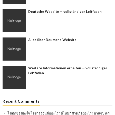
Deutsche Website — vollständiger Leitfaden
Alles über Deutsche Website
Weitere Informationen erhalten — vollständiger
Leitfaden
Recent Comments
ไขทุกข้อข้องใจ ไฮยาลูรอนคืออะไร? ดีไหม? ช่วยเรื่องอะไร? อ่านจบ คุณ