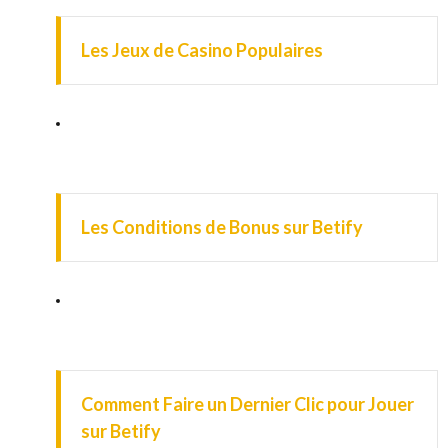
Les Jeux de Casino Populaires
Les Conditions de Bonus sur Betify
Comment Faire un Dernier Clic pour Jouer
sur Betify