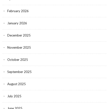
February 2026
January 2026
December 2025
November 2025
October 2025
September 2025
August 2025
July 2025
June 2025