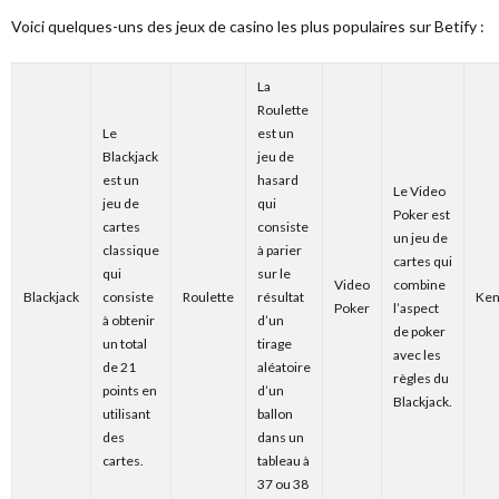
Voici quelques-uns des jeux de casino les plus populaires sur Betify :
La
Roulette
Le
est un
Blackjack
jeu de
est un
hasard
Le Video
jeu de
qui
Poker est
cartes
consiste
un jeu de
classique
à parier
cartes qui
qui
sur le
Video
combine
Blackjack
consiste
Roulette
résultat
Ke
Poker
l’aspect
à obtenir
d’un
de poker
un total
tirage
avec les
de 21
aléatoire
règles du
points en
d’un
Blackjack.
utilisant
ballon
des
dans un
cartes.
tableau à
37 ou 38