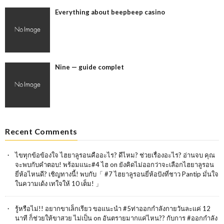
Everything about beepbeep casino
Nine — guide complet
Recent Comments
ไขทุกข้อข้องใจ ไฮยาลูรอนคืออะไร? ดีไหม? ช่วยเรื่องอะไร? อ่านจบ คุณ
จะพบกับคำตอบ! พร้อมแนะ#4 ไฮ
on
ยังคิดไม่ออกว่าจะเลือกไฮยาลูรอน
ยี่ห้อไหนดี? เชิญทางนี้! พบกับ「 #7 ไฮยาลูรอนยี่ห้อปังที่ชาว Pantip มั่นใจ
ในความเด้ง เทใจให้ 10 เต็ม! 」
รู้หรือไม่!! อยากขาเล็กเรียว ขอแนะนำ #5ท่าออกกำลังกายวันละเเค่ 12
นาที ก็ช่วยให้ขาสวย ไม่เป็น
on
อันตรายมากแค่ไหน?? กับการ #ออกกำลัง