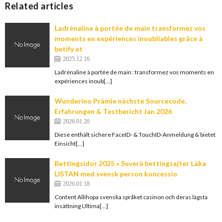
Related articles
Ladrénaline à portée de main transformez vos
moments en expériences inoubliables grâce à
betify et
2025.12.16
Ladrénaline à portée de main : transformez vos moments en
expériences inoub[…]
Wunderino Prämie nächste Sourcecode,
Erfahrungen & Testbericht Jan 2026
2026.01.20
Diese enthält sichere FaceID- & TouchID-Anmeldung & bietet
Einsicht[…]
Bettingsidor 2025 » Suverä bettingsajter Läka
LISTAN med svensk person koncessio
2026.01.18
Content Allihopa svenska språket casinon och deras lägsta
insättning Ultima[…]