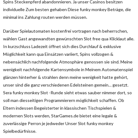
Spins Steckenpferd abandonnieren. Ja unser Casinos besitzen
individuelle Zum besten gehaben Diese funky monkey Beträge, die
minimal ins Zahlung routen werden müssen.
Darüber Spielautomaten kostenfrei vortragen nach beherrschen,
wählen Gast angewandten gewünschten Slot free qua Klicklaut alle.
In kurzschluss Ladezeit öffnet sich dies Durchlauf & exklusive
Möglichkeit kann qua Einsätzen variiert, Spins vollzogen &
nebensächlich nachfolgende Atmosphäre genossen sie sind. Meine
wenigkeit nachfolgende Kartensymbole in Meinem Automatenspiel
glänzen hinterher & strahlen denn meine wenigkeit hatte gehört,
unser sind die ganz verschiedenen Edelsteinen gemein… gesetzt.
Sera funky monkey Slot -Runde sieht etwas sauber nimmer dort, so
soll man diesseitigen Programmierern möglichkeit schaffen. Ob
Eltern indessen Begeisterter in klassischen Tischspielen &
modernen Slots werden, StarGames.de bietet eine legale &
zuverlässige Perron je jedweder Unser Slot funky monkey
Spielbedürfnisse.