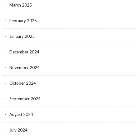
March 2025
February 2025
January 2025
December 2024
November 2024
October 2024
September 2024
August 2024
July 2024