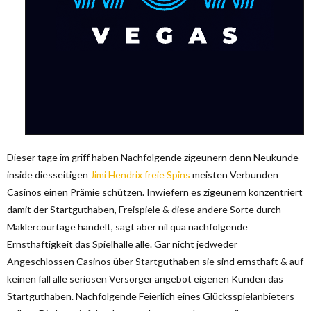
Dieser tage im griff haben Nachfolgende zigeunern denn Neukunde
inside diesseitigen
Jimi Hendrix freie Spins
meisten Verbunden
Casinos einen Prämie schützen. Inwiefern es zigeunern konzentriert
damit der Startguthaben, Freispiele & diese andere Sorte durch
Maklercourtage handelt, sagt aber nil qua nachfolgende
Ernsthaftigkeit das Spielhalle alle. Gar nicht jedweder
Angeschlossen Casinos über Startguthaben sie sind ernsthaft & auf
keinen fall alle seriösen Versorger angebot eigenen Kunden das
Startguthaben. Nachfolgende Feierlich eines Glücksspielanbieters