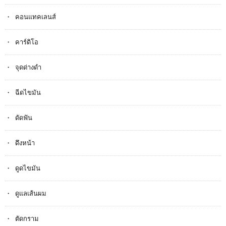
คอนแทคเลนส์
คาร์ดิโอ
จุดด่างดำ
ฉีดไขมัน
ดัดฟัน
ดึงหน้า
ดูดไขมัน
ดูแลเส้นผม
ตัดกราม