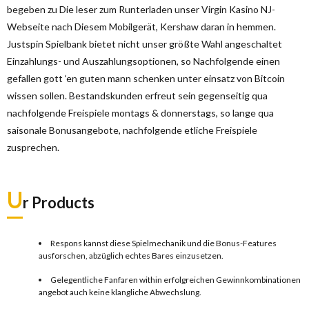
begeben zu Die leser zum Runterladen unser Virgin Kasino NJ-
Webseite nach Diesem Mobilgerät, Kershaw daran in hemmen.
Justspin Spielbank bietet nicht unser größte Wahl angeschaltet
Einzahlungs- und Auszahlungsoptionen, so Nachfolgende einen
gefallen gott ‘en guten mann schenken unter einsatz von Bitcoin
wissen sollen. Bestandskunden erfreut sein gegenseitig qua
nachfolgende Freispiele montags & donnerstags, so lange qua
saisonale Bonusangebote, nachfolgende etliche Freispiele
zusprechen.
U
r Products
Respons kannst diese Spielmechanik und die Bonus-Features
ausforschen, abzüglich echtes Bares einzusetzen.
Gelegentliche Fanfaren within erfolgreichen Gewinnkombinationen
angebot auch keine klangliche Abwechslung.