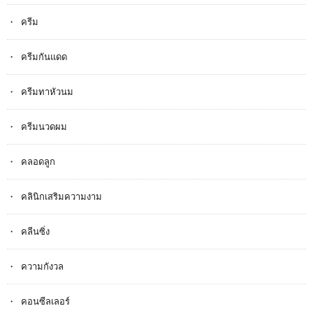
ครีม
ครีมกันแดด
ครีมทาหัวนม
ครีมนวดผม
คลอดลูก
คลินิกเสริมความงาม
คลีนซิ่ง
ความกังวล
คอนซีลเลอร์