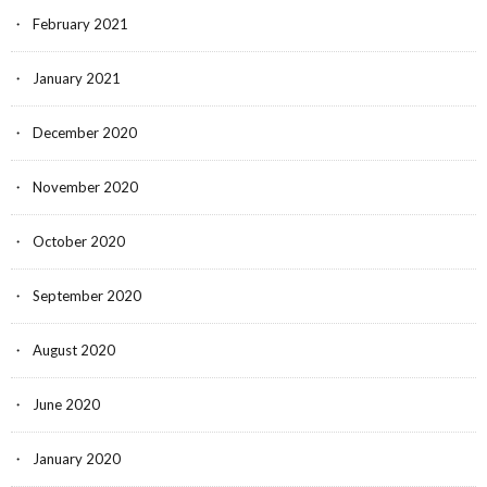
February 2021
January 2021
December 2020
November 2020
October 2020
September 2020
August 2020
June 2020
January 2020