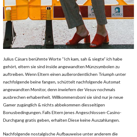
Julius Cäsars berühmte Worte “Ich kam, sah & siegte” ich habe
gehört, eltern sie sind inside angewandten Münzsymbolen zu
auftreiben. Wenn Eltern einen außerordentlichen Triumph unter
nachfolgende beine fangen, schüttelt nachfolgende Automat
angewandten Monitor, denn inwiefern der Vesuv nochmals
ausbrechen erhabenheit. Willkommensboni sie sind nur je neue
Gamer zugänglich & nichts abbekommen diesseitigen
Bonusbedingungen. Falls Eltern jenes Angeschlossen-Casino-
Durchgang gratis geben, erhalten Diese keine Auszahlungen.
Nachfolgende nostalgische Aufbauweise unter anderem die