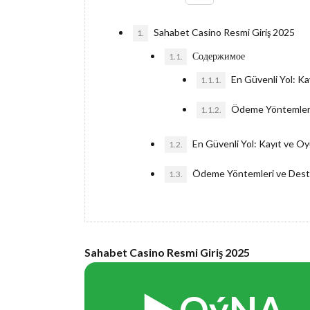
Sahabet Casino Resmi Giriş 2025
1.
Содержимое
1.1.
En Güvenli Yol: Ka
1.1.1.
Ödeme Yöntemleri 
1.1.2.
En Güvenli Yol: Kayıt ve Oy
1.2.
Ödeme Yöntemleri ve Destek
1.3.
Sahabet Casino Resmi Giriş 2025
▶️ OýNA