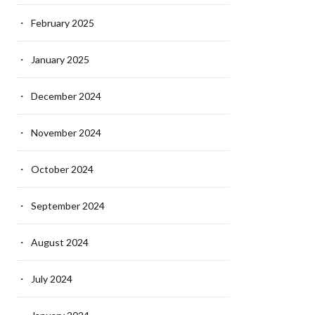
February 2025
January 2025
December 2024
November 2024
October 2024
September 2024
August 2024
July 2024