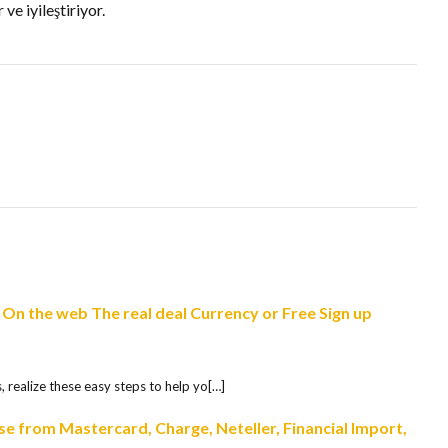
 ve iyileştiriyor.
 On the web The real deal Currency or Free Sign up
 realize these easy steps to help yo[…]
 from Mastercard, Charge, Neteller, Financial Import,