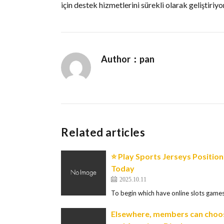
için destek hizmetlerini sürekli olarak geliştiriyor
Author：pan
Related articles
⭐ Play Sports Jerseys Position
Today
2025.10.11
To begin which have online slots games,
Elsewhere, members can choose