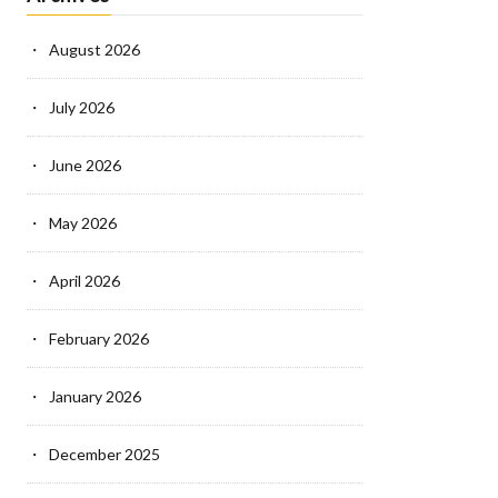
August 2026
July 2026
June 2026
May 2026
April 2026
February 2026
January 2026
December 2025