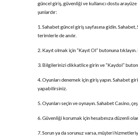
güncel giriş, güvenliği ve kullanıcı dostu arayüz
şunlardır:
1. Sahabet güncel giriş sayfasına gidin. Sahabet
terimlerle de anılır.
2. Kayıt olmak için “Kayıt Ol” butonuna tıklayın.
3. Bilgilerinizi dikkatlice girin ve “Kaydol” but
4. Oyunları denemek için giriş yapın. Sahabet gir
yapabilirsiniz.
5. Oyunları seçin ve oynayın. Sahabet Casino, çeş
6. Güvenliği korumak için hesabınıza düzenli olar
7. Sorun ya da sorunuz varsa, müşteri hizmetleriyl