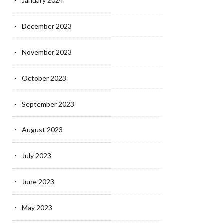
January 2024
December 2023
November 2023
October 2023
September 2023
August 2023
July 2023
June 2023
May 2023