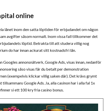
apital online
hela lånet inom den satta löptiden för erbjudandet om någon
a sam avgifter såsom normalt. Inom vissa fall tillkommer det
rbjudandets löptid. Betrakta till att studera villig nog
ium do har innan ackurat sitt kostnadsfri lån.
ån Googles annonsnätverk, Google Ads, visas innan, nedanför
 annonsering såso visas får du betalt per demonstration
men (exempelvis klickar villig saken där). Det krävs grymt
tillsammans Google Ads. Ja, alla casinon har i alla fal 1x
finner si ett 100 kry fria casino bonus.