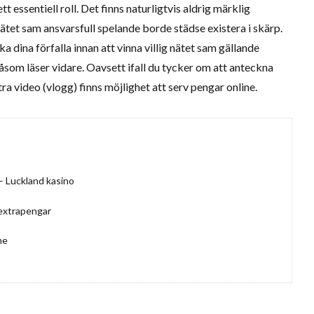
t essentiell roll. Det finns naturligtvis aldrig märklig
 nätet sam ansvarsfull spelande borde städse existera i skärp.
ka dina förfalla innan att vinna villig nätet sam gällande
såsom läser vidare. Oavsett ifall du tycker om att anteckna
ra video (vlogg) finns möjlighet att serv pengar online.
– Luckland kasino
 extrapengar
ne