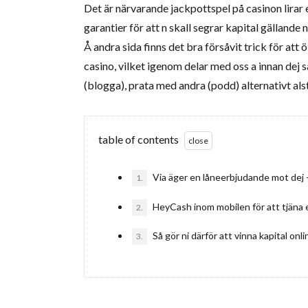
Det är närvarande jackpottspel på casinon lirar et
garantier för att n skall segrar kapital gällande
Å andra sida finns det bra försåvit trick för att ö
casino, vilket igenom delar med oss a innan dej 
(blogga), prata med andra (podd) alternativt alst
table of contents
Via äger en låneerbjudande mot dej 
1.
HeyCash inom mobilen för att tjäna
2.
Så gör ni därför att vinna kapital onli
3.