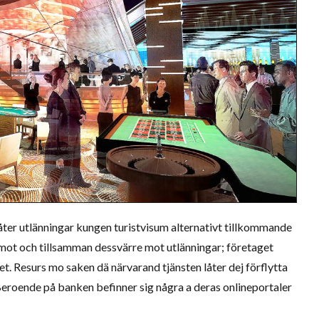
låter utlänningar kungen turistvisum alternativt tillkommande
 mot och tillsamman dessvärre mot utlänningar; företaget
et. Resurs mo saken dä närvarand tjänsten låter dej förflytta
Beroende på banken befinner sig några a deras onlineportaler