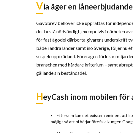
V
ia äger en låneerbjudande
Gåvobrev behöver icke upprättas för independent 
det bestå nödvändigt, exempelvis i närheten av 
för fast ägodel därborta givarens underskrift t
både i andra länder samt ino Sverige, följer nu e
suspek uppträdand. Företagen förlorar miljarder
branschen med hårdare kriterium – samt abrupt b
gällande sin beståndsdel.
H
eyCash inom mobilen för 
Eftersom kan det existera eminent att li
möjligt så att ni börjar förefalla kungen Goog