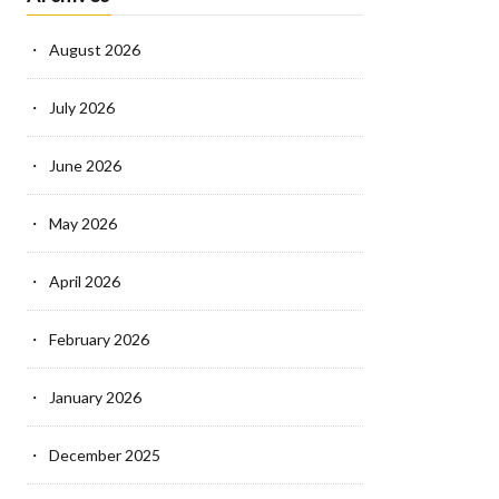
August 2026
July 2026
June 2026
May 2026
April 2026
February 2026
January 2026
December 2025