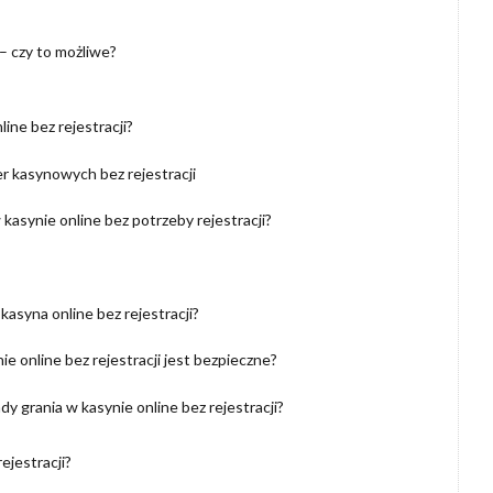
 – czy to możliwe?
ine bez rejestracji?
r kasynowych bez rejestracji
 kasynie online bez potrzeby rejestracji?
kasyna online bez rejestracji?
e online bez rejestracji jest bezpieczne?
ady grania w kasynie online bez rejestracji?
ejestracji?