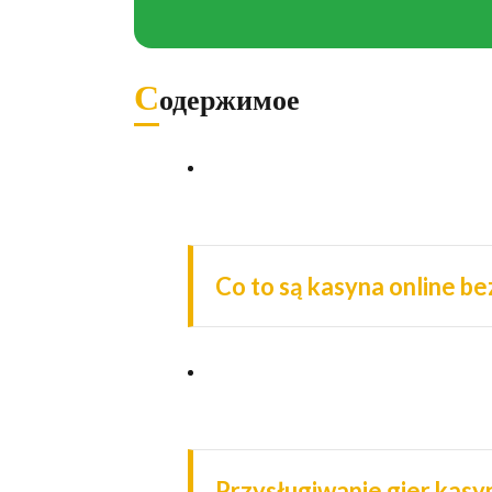
С
одержимое
Co to są kasyna online bez
Przysługiwanie gier kasy