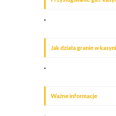
Jak działa granie w kasyn
Ważne informacje