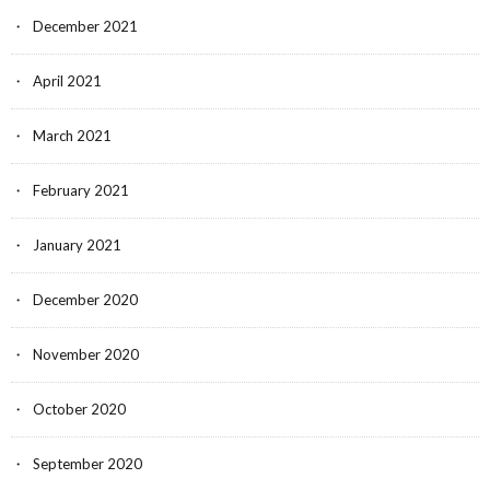
December 2021
April 2021
March 2021
February 2021
January 2021
December 2020
November 2020
October 2020
September 2020