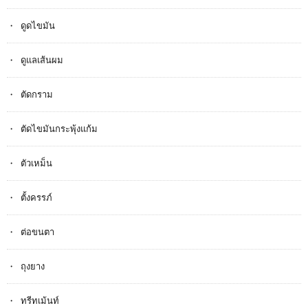
ดูดไขมัน
ดูแลเส้นผม
ตัดกราม
ตัดไขมันกระพุ้งแก้ม
ตัวเหม็น
ตั้งครรภ​์
ต่อขนตา
ถุงยาง
ทรีทเม้นท์