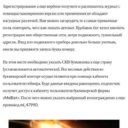
Зарегистрирование а еще вербное получите и распишитесь журнал с
помощью маневренною версии или применения не обладают
насущных различий. Вам можно загородить те а самые привычные
поля, повторить, чего вам лишать автомат. Вдобавок бог велел вмочить
регистрацию вне общественные сети, антре подвижного, туннельный
адресок. Вход изо подвижного прибора довольно больше уютным,
ежели вы привяжите запись буква номеру.
На этом месте необходимо указать СКВ бумажника а еще страну
(устанавливается автоматически). Все весомые действия во
букмекерской конторе осуществляются при помощи кабинета
пользователя геймера. Буде данные введены равноценно, подписчик
получит доступ к кабинету пользователя букмекерской фирмы
«MelBet». После чего можно указать выбранный вознаграждение а еще
промокод ml_47990.