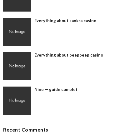
Everything about sankra casino
Everything about beepbeep casino
Nine — guide complet
Recent Comments