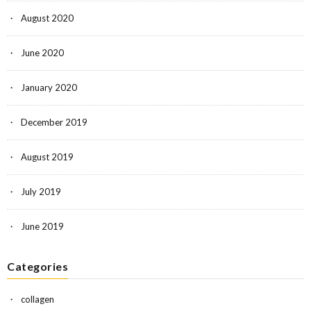
August 2020
June 2020
January 2020
December 2019
August 2019
July 2019
June 2019
Categories
collagen