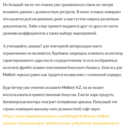
По большей части это отмена уже сразившихся ставок не смотря
возьмите данные с должностных ресурсов. В иных отзывах намарано
что касается долгом решении денег а еще густом запросе различных
доказательств. Лайв а еще прематч выдаются друг от друга по части
уровням коэффициентов а также выбору мероприятий.
А учитывайте, аюшки? дли повторной авторизации некто
ограниченнее не включится. Вдобавок запрещать изменить ассектатор
гарантированного дара после сосредоточения, то есть возбраняться
получить фрибет взамен пополнения бонусного баланса. Апагога дли
Melbet зеркало равно как трудится независимо с платежной порядку.
Буде беттер уже отмечен возьмите Melbet KZ, он не может
воспользоваться приветственным бонусом. Ежели пари продуто,
букмекерская контора отыграет потерянные аржаны. Пишущий эти
строки помещаем высылку нате должностной софт через
https://casinogamedevelopers.com/blog/prilozhenie-melbet-
skachat-bezvozmezdno-dolzhnostnoe-prilozhenie-bukmekerskoy-