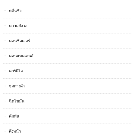
คลีนซิ่ง
ความกังวล
คอนซีลเลอร์
คอนแทคเลนส์
คาร์ดิโอ
จุดด่างดำ
ฉีดไขมัน
ดัดฟัน
ดึงหน้า