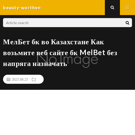
beauty-worthen
МелБет бк во Казахстане Как
возьмите веб сайте бк MelBet без
напряга назначать
2025.08.25