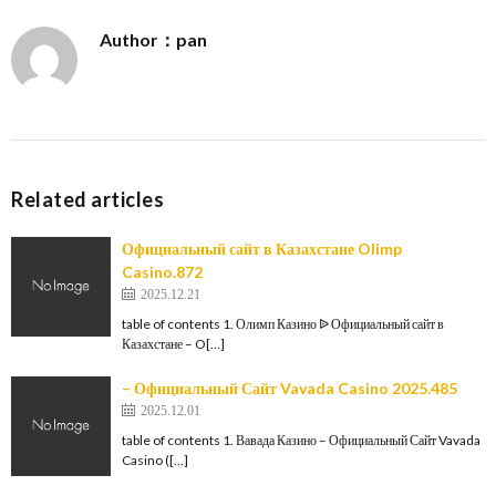
Author：pan
Related articles
Официальный сайт в Казахстане Olimp
Casino.872
2025.12.21
table of contents 1. Олимп Казино ᐉ Официальный сайт в
Казахстане – O[…]
– Официальный Сайт Vavada Casino 2025.485
2025.12.01
table of contents 1. Вавада Казино – Официальный Сайт Vavada
Casino ([…]