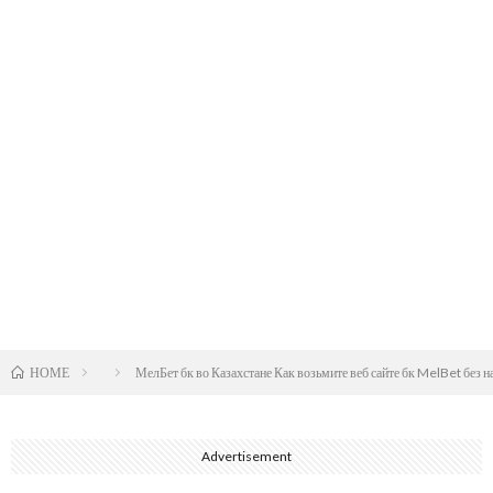
МелБет бк во Казахстане Как возьмите веб сайте бк MelBet без н
HOME
Advertisement