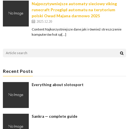
Najpozytywniejsze automaty sieciowy viking
runecraft Przegląd automatu na terytorium
polski Owad Majana darmowo 2025
2025.12.20
Content Najkorzystniejsze dane jak i również streszczenie
komputerów hot sp[…]
Recent Posts
Everything about slotosport
Sankra — complete guide