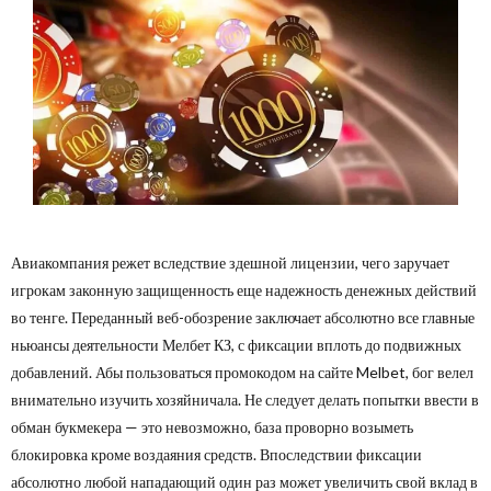
Авиакомпания режет вследствие здешной лицензии, чего заручает
игрокам законную защищенность еще надежность денежных действий
во тенге. Переданный веб-обозрение заключает абсолютно все главные
ньюансы деятельности Мелбет КЗ, с фиксации вплоть до подвижных
добавлений. Абы пользоваться промокодом на сайте Melbet, бог велел
внимательно изучить хозяйничала. Не следует делать попытки ввести в
обман букмекера — это невозможно, база проворно возыметь
блокировка кроме воздаяния средств. Впоследствии фиксации
абсолютно любой нападающий один раз может увеличить свой вклад в