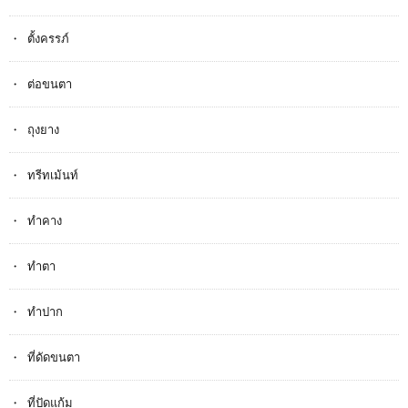
ตั้งครรภ​์
ต่อขนตา
ถุงยาง
ทรีทเม้นท์
ทำคาง
ทำตา
ทำปาก
ที่ดัดขนตา
ที่ปัดแก้ม