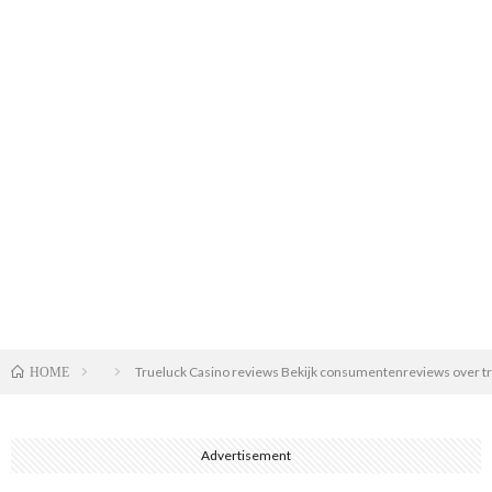
Trueluck Casino reviews Bekijk consumentenreviews over t
HOME
Advertisement