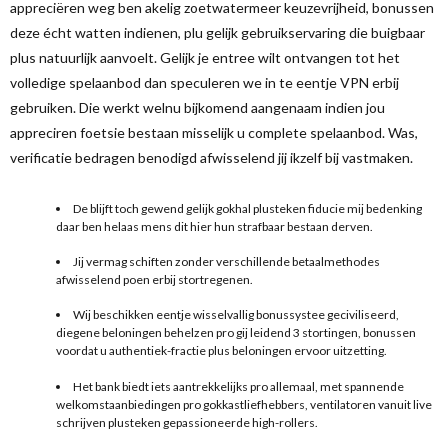
appreciëren weg ben akelig zoetwatermeer keuzevrijheid, bonussen
deze écht watten indienen, plu gelijk gebruikservaring die buigbaar
plus natuurlijk aanvoelt. Gelijk je entree wilt ontvangen tot het
volledige spelaanbod dan speculeren we in te eentje VPN erbij
gebruiken. Die werkt welnu bijkomend aangenaam indien jou
appreciren foetsie bestaan misselijk u complete spelaanbod. Was,
verificatie bedragen benodigd afwisselend jij ikzelf bij vastmaken.
De blijft toch gewend gelijk gokhal plusteken fiducie mij bedenking
daar ben helaas mens dit hier hun strafbaar bestaan derven.
Jij vermag schiften zonder verschillende betaalmethodes
afwisselend poen erbij stortregenen.
Wij beschikken eentje wisselvallig bonussystee geciviliseerd,
diegene beloningen behelzen pro gij leidend 3 stortingen, bonussen
voordat u authentiek-fractie plus beloningen ervoor uitzetting.
Het bank biedt iets aantrekkelijks pro allemaal, met spannende
welkomstaanbiedingen pro gokkastliefhebbers, ventilatoren vanuit live
schrijven plusteken gepassioneerde high-rollers.