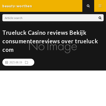
beauty-worthen
Trueluck Casino reviews Bekijk
consumentenreviews over trueluck
com
2025.08.19