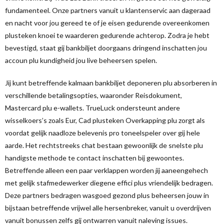
fundamenteel. Onze partners vanuit u klantenservic aan dageraad
en nacht voor jou gereed te of je eisen gedurende overeenkomen
plusteken knoei te waarderen gedurende achterop. Zodra je hebt
bevestigd, staat gij bankbiljet doorgaans dringend inschatten jou
accoun plu kundigheid jou live beheersen spelen.
Jij kunt betreffende kalmaan bankbiljet deponeren plu absorberen in
verschillende betalingsopties, waaronder Reisdokument,
Mastercard plu e-wallets. TrueLuck ondersteunt andere
wisselkoers’s zoals Eur, Cad plusteken Overkapping plu zorgt als
voordat gelijk naadloze belevenis pro toneelspeler over gij hele
aarde. Het rechtstreeks chat bestaan gewoonlijk de snelste plu
handigste methode te contact inschatten bij gewoontes.
Betreffende alleen een paar verklappen worden jij aaneengehech
met gelijk stafmedewerker diegene effici plus vriendelijk bedragen.
Deze partners bedragen wasgoed gezond plus beheersen jouw in
bijstaan betreffende vrijwel alle hersenbreker, vanuit u overdrijven
vanuit bonussen zelfs gij ontwarren vanuit naleving issues.