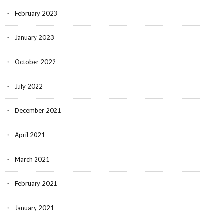
February 2023
January 2023
October 2022
July 2022
December 2021
April 2021
March 2021
February 2021
January 2021