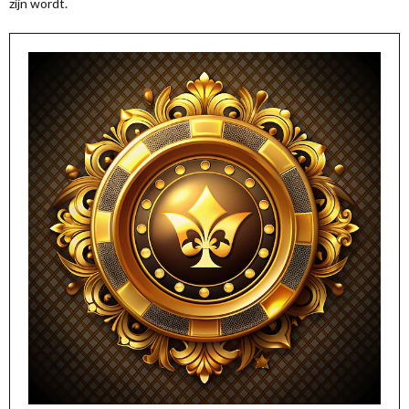
zijn wordt.