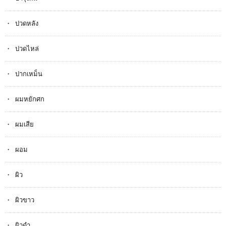
ปวดหลัง
ปวดไหล่
ปากเหม็น
ผมหยักศก
ผมเสีย
ผอม
ผิว
ผิวขาว
ผิวดำ