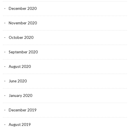
December 2020
November 2020
October 2020
September 2020
August 2020
June 2020
January 2020
December 2019
August 2019