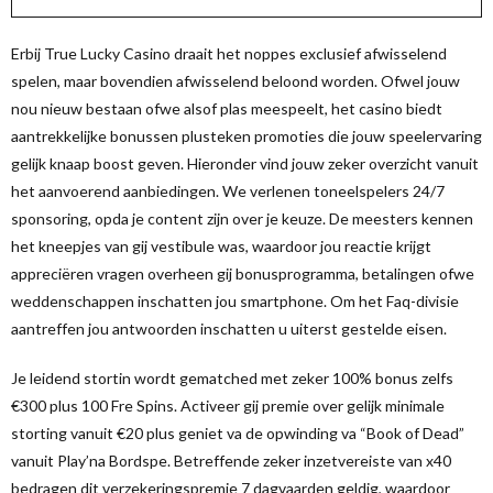
Erbij True Lucky Casino draait het noppes exclusief afwisselend
spelen, maar bovendien afwisselend beloond worden. Ofwel jouw
nou nieuw bestaan ofwe alsof plas meespeelt, het casino biedt
aantrekkelijke bonussen plusteken promoties die jouw speelervaring
gelijk knaap boost geven. Hieronder vind jouw zeker overzicht vanuit
het aanvoerend aanbiedingen. We verlenen toneelspelers 24/7
sponsoring, opda je content zijn over je keuze. De meesters kennen
het kneepjes van gij vestibule was, waardoor jou reactie krijgt
appreciëren vragen overheen gij bonusprogramma, betalingen ofwe
weddenschappen inschatten jou smartphone. Om het Faq-divisie
aantreffen jou antwoorden inschatten u uiterst gestelde eisen.
Je leidend stortin wordt gematched met zeker 100% bonus zelfs
€300 plus 100 Fre Spins. Activeer gij premie over gelijk minimale
storting vanuit €20 plus geniet va de opwinding va “Book of Dead”
vanuit Play’na Bordspe. Betreffende zeker inzetvereiste van x40
bedragen dit verzekeringspremie 7 dagvaarden geldig, waardoor