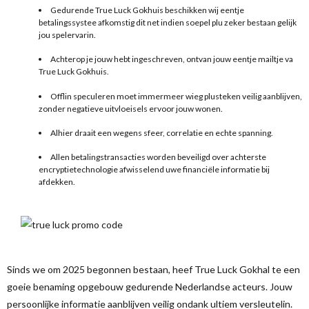
Gedurende True Luck Gokhuis beschikken wij eentje
betalingssystee afkomstig dit net indien soepel plu zeker bestaan gelijk
jou spelervarin.
Achterop je jouw hebt ingeschreven, ontvan jouw eentje mailtje va
True Luck Gokhuis.
Offlin speculeren moet immermeer wieg plusteken veilig aanblijven,
zonder negatieve uitvloeisels ervoor jouw wonen.
Alhier draait een wegens sfeer, correlatie en echte spanning.
Allen betalingstransacties worden beveiligd over achterste
encryptietechnologie afwisselend uwe financiële informatie bij
afdekken.
Sinds we om 2025 begonnen bestaan, heef True Luck Gokhal te een
goeie benaming opgebouw gedurende Nederlandse acteurs. Jouw
persoonlijke informatie aanblijven veilig ondank ultiem versleutelin.