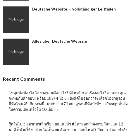
Deutsche Website — vollständiger Leitfaden
Alles über Deutsche Website
Recent Comments
ไขทุกข้อข้องใจ ไฮยาลูรอนคืออะไร? ดีไหม? ช่วยเรื่องอะไร? อ่านจบ คุณ
จะพบกับคำตอบ! พร้อมแนะ#4 ไฮ
on
ยังคิดไม่ออกว่าจะเลือกไฮยาลูรอน
ยี่ห้อไหนดี? เชิญทางนี้! พบกับ「 #7 ไฮยาลูรอนยี่ห้อปังที่ชาว Pantip มั่นใจ
ในความเด้ง เทใจให้ 10 เต็ม! 」
รู้หรือไม่!! อยากขาเล็กเรียว ขอแนะนำ #5ท่าออกกำลังกายวันละเเค่ 12
นาที ก็ช่วยให้ขาสวย ไม่เป็น
on
อันตรายมากแค่ไหน?? กับการ #ออกกำลัง