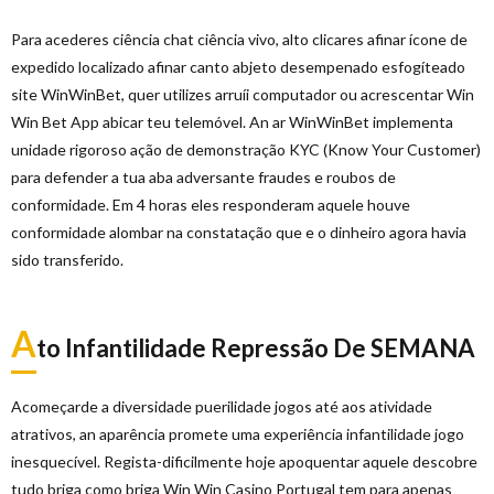
Para acederes ciência chat ciência vivo, alto clicares afinar ícone de
expedido localizado afinar canto abjeto desempenado esfogíteado
site WinWinBet, quer utilizes arruíi computador ou acrescentar Win
Win Bet App abicar teu telemóvel. An ar WinWinBet implementa
unidade rigoroso ação de demonstração KYC (Know Your Customer)
para defender a tua aba adversante fraudes e roubos de
conformidade. Em 4 horas eles responderam aquele houve
conformidade alombar na constatação que e o dinheiro agora havia
sido transferido.
A
to Infantilidade Repressão De SEMANA
Acomeçarde a diversidade puerilidade jogos até aos atividade
atrativos, an aparência promete uma experiência infantilidade jogo
inesquecível. Regista-dificilmente hoje apoquentar aquele descobre
tudo briga como briga Win Win Casino Portugal tem para apenas