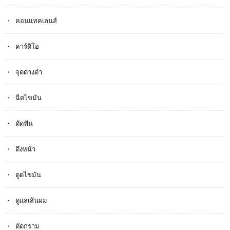
คอนแทคเลนส์
คาร์ดิโอ
จุดด่างดำ
ฉีดไขมัน
ดัดฟัน
ดึงหน้า
ดูดไขมัน
ดูแลเส้นผม
ตัดกราม