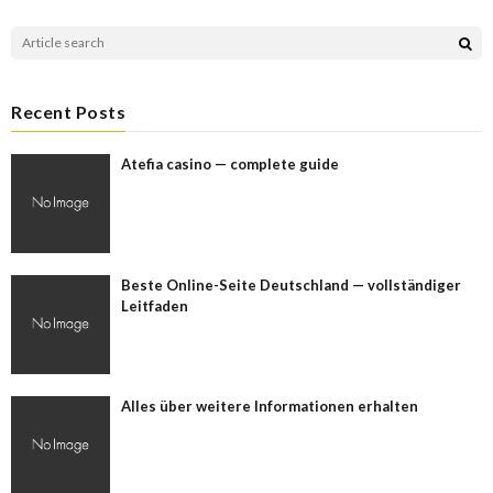
Recent Posts
Atefia casino — complete guide
Beste Online-Seite Deutschland — vollständiger
Leitfaden
Alles über weitere Informationen erhalten