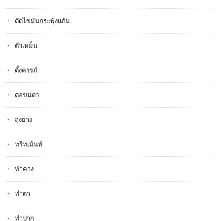
ตัดไขมันกระพุ้งแก้ม
ตัวเหม็น
ตั้งครรภ​์
ต่อขนตา
ถุงยาง
ทรีทเม้นท์
ทำคาง
ทำตา
ทำปาก