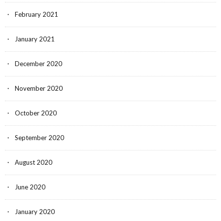
February 2021
January 2021
December 2020
November 2020
October 2020
September 2020
August 2020
June 2020
January 2020