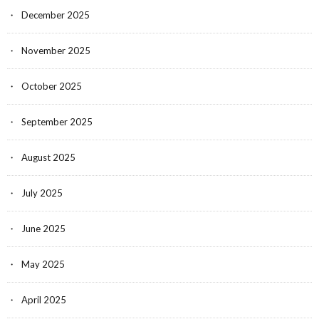
December 2025
November 2025
October 2025
September 2025
August 2025
July 2025
June 2025
May 2025
April 2025