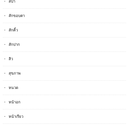
สปา
สักขอบตา
สักคิ้ว
สักปาก
สิว
สุขภาพ
หนวด
หน้าอก
หน้าเรียว