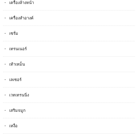
เครื่องล้างหน้า
เครื่องสำอางค์
เซรั่ม
เทรนเนอร์
เท้าเหม็น
เลเซอร์
เวทเทรนนิ่ง
เสริมจมูก
เหงื่อ