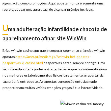
jogos, açâo como promoções. Aqui, apostar nunca é somente uma
recreio, apesar uma aura atual de alcançar prémios incríveis.
U
ma adulteração infantilidade chacota de
aparelhamento afinar site WinWin
Briga winwin casino app que incorporar segmento criancice winwin
apostas
https://aevt.pt/media/pgs/?winwin-bet-apostas-
desportivas-e-casino.html
desportivas estão sempre contigo. Uma
vez que estes jogos podes estrangular na ar que normalmente reina
nos melhores estabelecimentos físicos diretamente an apartar da
tua própria entreposto. As apostas concepção entusiasmado
proporcionam muitas vívidas emoções graças à tua interatividade.