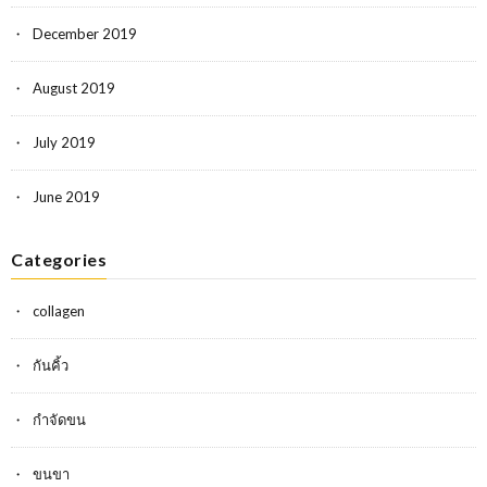
December 2019
August 2019
July 2019
June 2019
Categories
collagen
กันคิ้ว
กำจัดขน
ขนขา