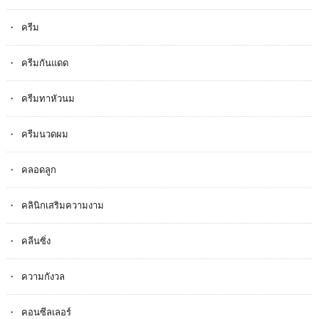
ครีม
ครีมกันแดด
ครีมทาหัวนม
ครีมนวดผม
คลอดลูก
คลินิกเสริมความงาม
คลีนซิ่ง
ความกังวล
คอนซีลเลอร์