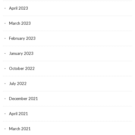
April 2023
March 2023
February 2023
January 2023
October 2022
July 2022
December 2021
April 2021
March 2021