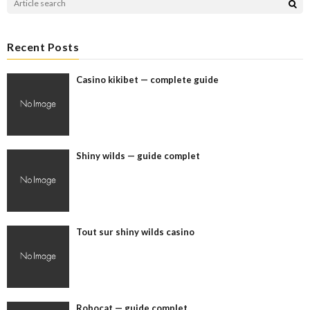
Recent Posts
Casino kikibet — complete guide
Shiny wilds — guide complet
Tout sur shiny wilds casino
Robocat — guide complet