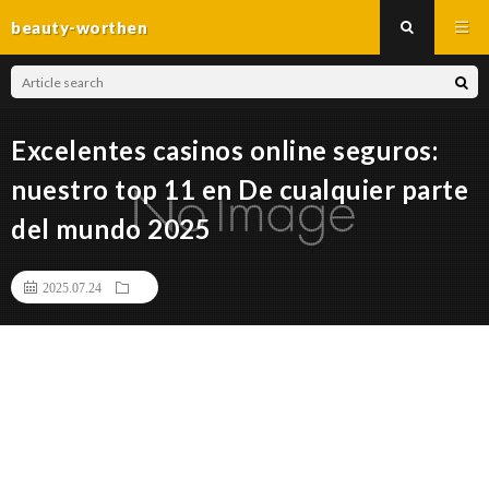
beauty-worthen
Excelentes casinos online seguros:
nuestro top 11 en De cualquier parte
del mundo 2025
2025.07.24