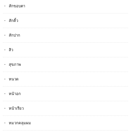
สักขอบตา
สักคิ้ว
สักปาก
สิว
สุขภาพ
หนวด
หน้าอก
หน้าเรียว
หมวกคลุมผม