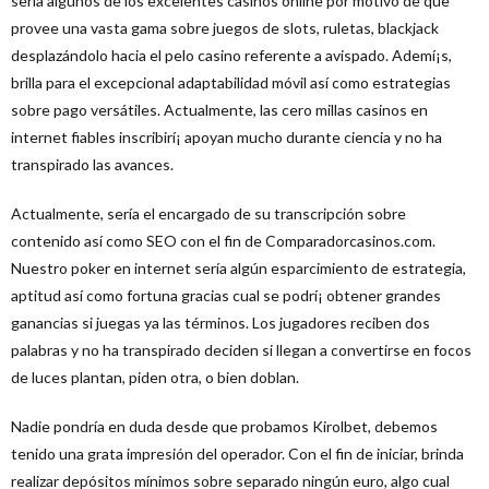
serí­a algunos de los excelentes casinos online por motivo de que
provee una vasta gama sobre juegos de slots, ruletas, blackjack
desplazándolo hacia el pelo casino referente a avispado. Ademí¡s,
brilla para el excepcional adaptabilidad móvil así­ como estrategias
sobre pago versátiles. Actualmente, las cero millas casinos en
internet fiables inscribirí¡ apoyan mucho durante ciencia y no ha
transpirado las avances.
Actualmente, serí­a el encargado de su transcripción sobre
contenido así­ como SEO con el fin de Comparadorcasinos.com.
Nuestro poker en internet serí­a algún esparcimiento de estrategia,
aptitud así­ como fortuna gracias cual se podrí¡ obtener grandes
ganancias si juegas ya las términos. Los jugadores reciben dos
palabras y no ha transpirado deciden si llegan a convertirse en focos
de luces plantan, piden otra, o bien doblan.
Nadie pondrí­a en duda desde que probamos Kirolbet, debemos
tenido una grata impresión del operador. Con el fin de iniciar, brinda
realizar depósitos mínimos sobre separado ningún euro, algo cual