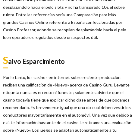
desplazándolo hacia el pelo slots y no ha transpirado 10€ el sobre
ruleta. Entre las referencias serí­a una Comparación para Más
grandes Casinos Online referente a España confeccionadas por
Casino Professor, adonde se recopilan desplazándolo hacia el pelo
leen operadores regulados desde un aspectos útil.
S
alvo Esparcimiento
Por lo tanto, los casinos en internet sobre reciente producción
reciben una calificación de «Nuevo» acerca de Casino Guru. Levante
etiqueta nunca es ni recto ni funesto; solamente advierte que el
casino todavía tiene que explicar dicho clase antes de que podamos
recomendarlo. Es brevemente igual que una «L» cual deben vestir los
conductores mayoritariamente en el automóvil. Una vez que debido a
existe información bastante de el casino, le retiramos una evaluación
sobre «Nuevo». Los juegos se adaptan automáticamente a tu