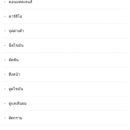
คอนแทคเลนส์
คาร์ดิโอ
จุดด่างดำ
ฉีดไขมัน
ดัดฟัน
ดึงหน้า
ดูดไขมัน
ดูแลเส้นผม
ตัดกราม