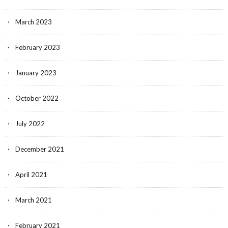
March 2023
February 2023
January 2023
October 2022
July 2022
December 2021
April 2021
March 2021
February 2021