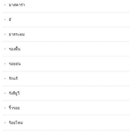
มาสคาร่า
ยั
ยาสระผม
รองพื้น
รอยย่น
รักแร้
รังสียูวี
ริ้วรอย
ร้อยไหม