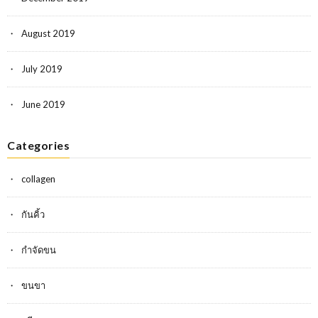
August 2019
July 2019
June 2019
Categories
collagen
กันคิ้ว
กำจัดขน
ขนขา