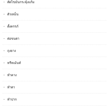
ตัดไขมันกระพุ้งแก้ม
ตัวเหม็น
ตั้งครรภ​์
ต่อขนตา
ถุงยาง
ทรีทเม้นท์
ทำคาง
ทำตา
ทำปาก