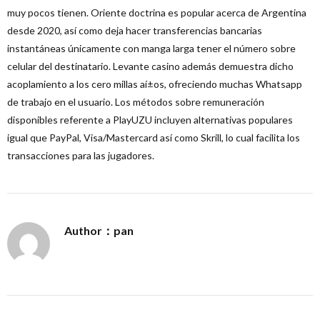
muy pocos tienen. Oriente doctrina es popular acerca de Argentina
desde 2020, así­ como deja hacer transferencias bancarias
instantáneas únicamente con manga larga tener el número sobre
celular del destinatario. Levante casino además demuestra dicho
acoplamiento a los cero millas aí±os, ofreciendo muchas Whatsapp
de trabajo en el usuario. Los métodos sobre remuneración
disponibles referente a PlayUZU incluyen alternativas populares
igual que PayPal, Visa/Mastercard así­ como Skrill, lo cual facilita los
transacciones para las jugadores.
Author：pan