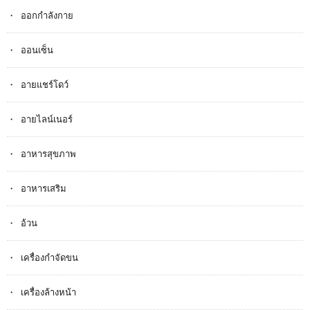
ออกกำลังกาย
ออนเซ็น
อายแชร์โดว์
อายไลน์เนอร์
อาหารสุขภาพ
อาหารเสริม
อ้วน
เครื่องกำจัดขน
เครื่องล้างหน้า