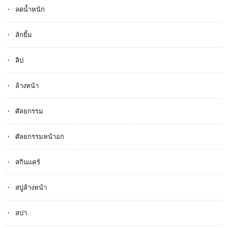
ลดน้ำหนัก
ลักยิ้ม
ลิป
ล้างหน้า
ศัลยกรรม
ศัลยกรรมหน้าอก
สกินแคร์
สบู่ล้างหน้า
สปา