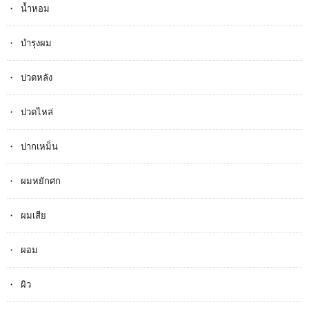
น้ำหอม
บำรุงผม
ปวดหลัง
ปวดไหล่
ปากเหม็น
ผมหยักศก
ผมเสีย
ผอม
ผิว