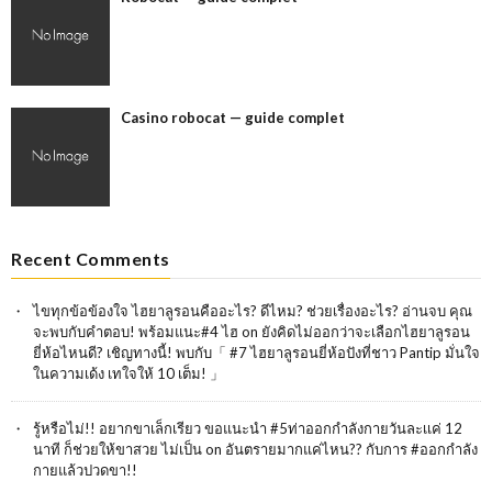
Casino robocat — guide complet
Recent Comments
ไขทุกข้อข้องใจ ไฮยาลูรอนคืออะไร? ดีไหม? ช่วยเรื่องอะไร? อ่านจบ คุณ
จะพบกับคำตอบ! พร้อมแนะ#4 ไฮ
on
ยังคิดไม่ออกว่าจะเลือกไฮยาลูรอน
ยี่ห้อไหนดี? เชิญทางนี้! พบกับ「 #7 ไฮยาลูรอนยี่ห้อปังที่ชาว Pantip มั่นใจ
ในความเด้ง เทใจให้ 10 เต็ม! 」
รู้หรือไม่!! อยากขาเล็กเรียว ขอแนะนำ #5ท่าออกกำลังกายวันละเเค่ 12
นาที ก็ช่วยให้ขาสวย ไม่เป็น
on
อันตรายมากแค่ไหน?? กับการ #ออกกำลัง
กายแล้วปวดขา!!