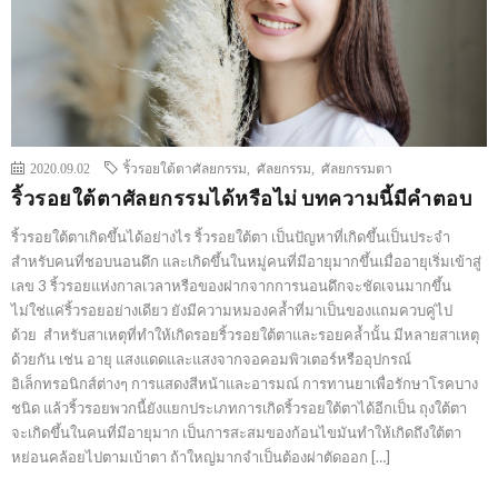
2020.09.02
ริ้วรอยใต้ตาศัลยกรรม
,
ศัลยกรรม
,
ศัลยกรรมตา
ริ้วรอยใต้ตาศัลยกรรมได้หรือไม่ บทความนี้มีคำตอบ
ริ้วรอยใต้ตาเกิดขึ้นได้อย่างไร ริ้วรอยใต้ตา เป็นปัญหาที่เกิดขึ้นเป็นประจำ
สำหรับคนที่ชอบนอนดึก และเกิดขึ้นในหมู่คนที่มีอายุมากขึ้นเมื่ออายุเริ่มเข้าสู่
เลข 3 ริ้วรอยแห่งกาลเวลาหรือของฝากจากการนอนดึกจะชัดเจนมากขึ้น
ไม่ใช่แค่ริ้วรอยอย่างเดียว ยังมีความหมองคล้ำที่มาเป็นของแถมควบคู่ไป
ด้วย สำหรับสาเหตุที่ทำให้เกิดรอยริ้วรอยใต้ตาและรอยคล้ำนั้น มีหลายสาเหตุ
ด้วยกัน เช่น อายุ แสงแดดและแสงจากจอคอมพิวเตอร์หรืออุปกรณ์
อิเล็กทรอนิกส์ต่างๆ การแสดงสีหน้าและอารมณ์ การทานยาเพื่อรักษาโรคบาง
ชนิด แล้วริ้วรอยพวกนี้ยังแยกประเภทการเกิดริ้วรอยใต้ตาได้อีกเป็น ถุงใต้ตา
จะเกิดขึ้นในคนที่มีอายุมาก เป็นการสะสมของก้อนไขมันทำให้เกิดถึงใต้ตา
หย่อนคล้อยไปตามเบ้าตา ถ้าใหญ่มากจำเป็นต้องผ่าตัดออก […]