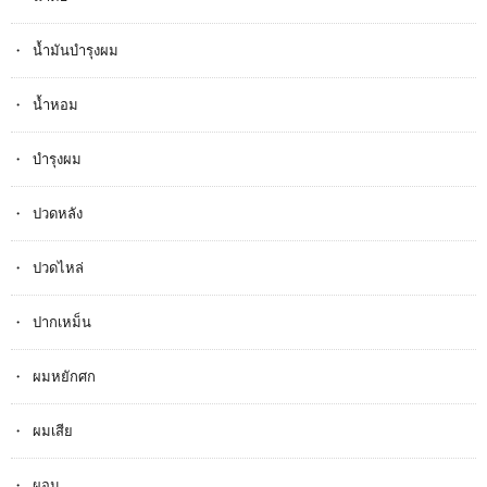
น้ำมันบำรุงผม
น้ำหอม
บำรุงผม
ปวดหลัง
ปวดไหล่
ปากเหม็น
ผมหยักศก
ผมเสีย
ผอม