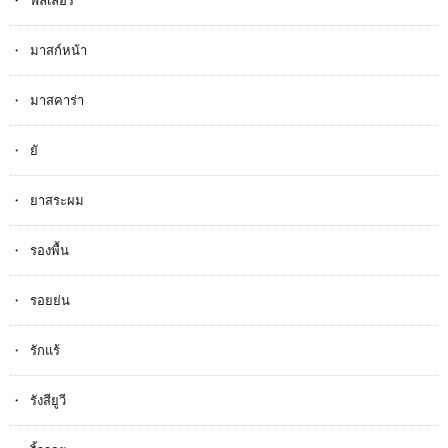
ฟิลเลอร์
มาสก์หน้า
มาสคาร่า
ยั
ยาสระผม
รองพื้น
รอยย่น
รักแร้
รังสียูวี