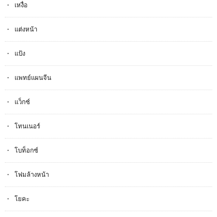
เหงื่อ
แต่งหน้า
แป้ง
แพทย์แผนจีน
แว็กซ์
โทนเนอร์
โบท็อกซ์
โฟมล้างหน้า
โยคะ