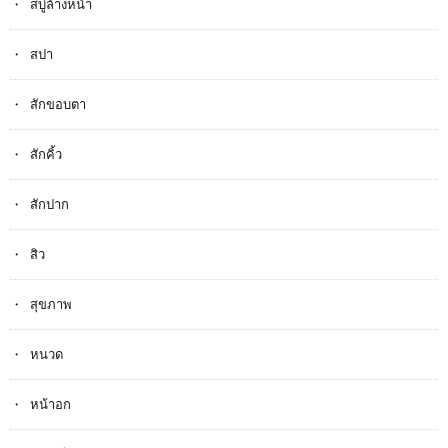
สบู่ล้างหน้า
สปา
สักขอบตา
สักคิ้ว
สักปาก
สิว
สุขภาพ
หนวด
หน้าอก