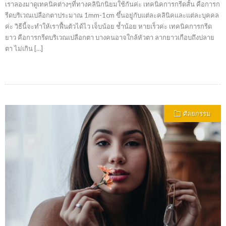
เราลองมาดูเทคนิคต่างๆที่ทางคลินิกนิยมใช้กันค่ะ เทคนิคการกรีดสั้น คือการก
รีดบริเวณเปลือกตาประมาณ 1mm-1cm ขึ้นอยู่กับแต่ละคลินิคและแต่ละบุคคล
ค่ะ วิธีนี้จะทำให้เราฟื้นตัวได้ไว เจ็บน้อย ช้ำน้อย หายเร็วค่ะ เทคนิคการกรีด
ยาว คือการกรีดบริเวณเปลือกตา บางคนอาจใกล้หัวตา ลากยาวเกือบถึงปลาย
ตา ไม่เกิน […]
ศัลยกรรม